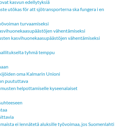
ovat kasvun edellytyksiä
ste utökas för att sjötransporterna ska fungera i en
 työvoiman turvaamiseksi
n kasvihuonekaasupäästöjen vähentämiseksi
alusten kasvihuonekaasupäästöjen vähentämiseksi
hallitukselta tyhmä temppu
onaan
kijöiden oma Kalmarin Unioni
on puututtava
imusten helpottamiselle kyseenalaiset
ösuhteeseen
ntaa
ittavia
ista ei lennätetä aluksille työvoimaa, jos Suomenlahti