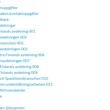
r
tuppgifter
alens kontaktuppgifter
dback
delningar
inlands avdelning 001
avdelningen 002
ranschen 003
avdelningen 005
tra Finlands avdelning 006
tavdelningen 007
 Finlands avdelning 008
Finlands avdelning 009
och Speditionsbranschen 010
ens underhållningsarbetare 011
förtroendemän
ia
gen Sjömannen