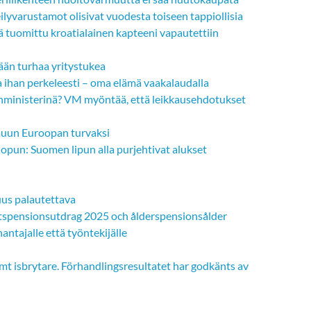
eilyvarustamot olisivat vuodesta toiseen tappiollisia
 tuomittu kroatialainen kapteeni vapautettiin
än turhaa yritystukea
aa ihan perkeleesti – oma elämä vaakalaudalla
inministerinä? VM myöntää, että leikkausehdotukset
 muun Euroopan turvaksi
opun: Suomen lipun alla purjehtivat alukset
uus palautettava
spensionsutdrag 2025 och ålderspensionsålder
nantajalle että työntekijälle
mt isbrytare. Förhandlingsresultatet har godkänts av