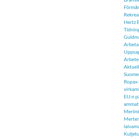
Förmån
Rekrea
Hertz 
Tidnin
Guldm
Arbeta
Uppsagd
Arbete
Aktuel
Suomen 
Ropax-r
virkami
EU:n p
ammatt
Merimie
Merten 
laivam
Kuljetu