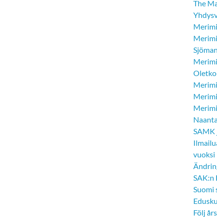
The Mar
Yhdysv
Merimi
Merimi
Sjöman
Merimi
Oletko 
Merimi
Merimi
Merimie
Naantal
SAMK j
Ilmail
vuoksi
Ändrin
SAK:n 
Suomi 
Edusku
Följ år