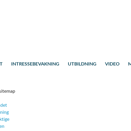
T
INTRESSEBEVAKNING
UTBILDNING
VIDEO
M
sitemap
ndet
tning
ktige
sen