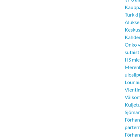
Kauppal
Turkki
Aluksen
Keskus
Kahden 
Onko v
sutaist
HS mie
Merenk
uloslip
Lounai
Vienti
Välkom
Kuljetu
Sjöman
Förhand
partern
Förhand