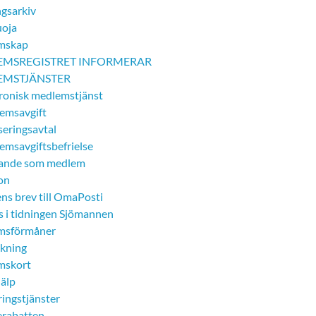
ngsarkiv
uoja
mskap
EMSREGISTRET INFORMERAR
EMSTJÄNSTER
tronisk medlemstjänst
emsavgift
seringsavtal
emsavgiftsbefrielse
ande som medlem
ion
ns brev till OmaPosti
 i tidningen Sjömannen
msförmåner
kning
mskort
jälp
ringstjänster
erabatten