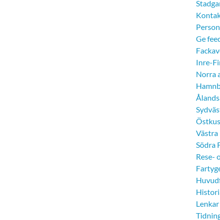
Stadga
Kontak
Person
Ge fee
Fackav
Inre-F
Norra 
Hamnb
Ålands
Sydväs
Östkus
Västra
Södra 
Rese- 
Fartyg
Huvud
Histor
Lenkar
Tidnin