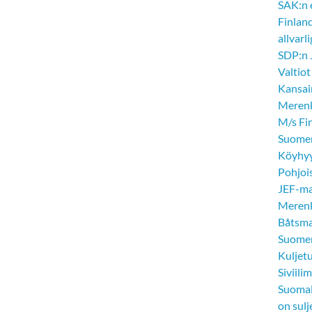
SAK:n 
Finland
allvarl
SDP:n 
Valtio
Kansai
Merenk
M/s Fi
Suomen
Köyhyy
Pohjoi
JEF-ma
Merenk
Båtsma
Suomen
Kuljetu
Siviili
Suomal
on sulj