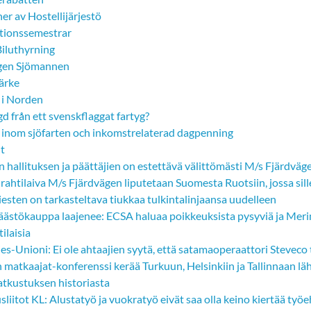
er av Hostellijärjestö
tionssemestrar
Biluthyrning
gen Sjömannen
ärke
 i Norden
 från ett svenskflaggat fartyg?
 inom sjöfarten och inkomstrelaterad dagpenning
lt
hallituksen ja päättäjien on estettävä välittömästi M/s Fjärdväge
ahtilaiva M/s Fjärdvägen liputetaan Suomesta Ruotsiin, jossa sil
esten on tarkasteltava tiukkaa tulkintalinjaansa uudelleen
äästökauppa laajenee: ECSA haluaa poikkeuksista pysyviä ja Merim
ilaisia
s-Unioni: Ei ole ahtaajien syytä, että satamaoperaattori Steveco 
matkaajat-konferenssi kerää Turkuun, Helsinkiin ja Tallinnaan lä
atkustuksen historiasta
sliitot KL: Alustatyö ja vuokratyö eivät saa olla keino kiertää työ