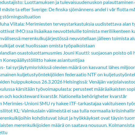
edustajisto: Luottamuksen ja tulevaisuudenuskon palauttaminen 
 måste ta efter Sverige: De finska sjömännens andel i vår flotta må
ig störningssituation
Juha Viitala: Merimiesten terveystarkastuksia uudistettava alan
t ottivat IMO:ssa lisäaikaa neuvotteluille toimista meriliikentee
nvälisessä merenkulkujärjestössä neuvotellaan jälleen toimista 
ulkijat ovat huolissaan omista työpaikoistaan
nlandian osastoluottamusmies Jouni Kuutti: suojaosan poisto oli 
 Konepäällystöliitto hakee asiantuntijaa
s- tai syrjäytymisriskissä olevien määrä on kasvanut lähes miljo
smainen kuljetustyöntekijöiden federaatio NTF on kuljetustyönte
iden huippukokous 26.3.2026 Helsingissä: Venäjän varjolaivasto
ulussa kärsitään työvoimapulasta: perusteet määräaikaisten sop
n och kocksteward kvarstår. Nationella behörigheter kvarstår
 Merimies-Unioni SMU ry hakee ITF-tarkastajaa vakituiseen ty
sliitot KL: Valmiuslain välineistä ei saa tulla normaalia kriisinhalli
merenkulkijoihin kohdistuvat iskut ja hyökkäykset ovat täysin tuom
aisten merenkulkijoiden määrä on saatava nousuun. Kolmansista ma
ettu