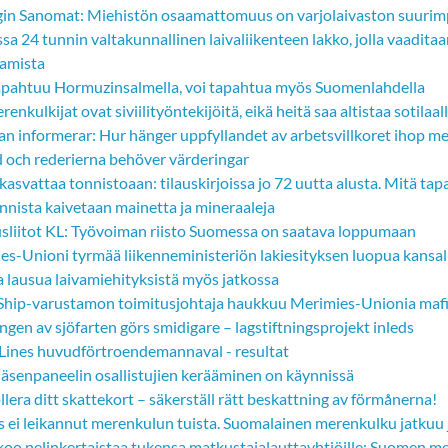
gin Sanomat: Miehistön osaamattomuus on varjolaivaston suurimp
sa 24 tunnin valtakunnallinen laivaliikenteen lakko, jolla vaadit
tamista
apahtuu Hormuzinsalmella, voi tapahtua myös Suomenlahdella
renkulkijat ovat siviilityöntekijöitä, eikä heitä saa altistaa sotilaalli
an informerar: Hur hänger uppfyllandet av arbetsvillkoret ihop 
d och rederierna behöver värderingar
kasvattaa tonnistoaan: tilauskirjoissa jo 72 uutta alusta. Mitä 
nnista kaivetaan mainetta ja mineraaleja
usliitot KL: Työvoiman riisto Suomessa on saatava loppumaan
es-Unioni tyrmää liikenneministeriön lakiesityksen luopua kansal
a lausua laivamiehityksistä myös jatkossa
Ship-varustamon toimitusjohtaja haukkuu Merimies-Unionia mafi
ngen av sjöfarten görs smidigare – lagstiftningsprojekt inleds
 Lines huvudförtroendemannaval - resultat
jäsenpaneelin osallistujien kerääminen on käynnissä
lera ditt skattekort – säkerställ rätt beskattning av förmånerna!
us ei leikannut merenkulun tuista. Suomalainen merenkulku jatkuu 
ikoo nelinkertaistaa tukensa matkustajalauttayhtiöille: Suomen m