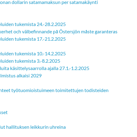
iljoonan dollarin satamamaksun per satamakäynti
eluiden tukemista 24.-28.2.2025
äkerhet och välbefinnande på Östersjön måste garanteras
eluiden tukemista 17.-21.2.2025
eluiden tukemista 10.-14.2.2025
luiden tukemista 3.-8.2.2025
ta käsittelysaarrolla ajalla 27.1.-1.2.2025
lmistus alkaisi 2029
hteet työtuomioistuimeen toimitettujen todisteiden
kset
t hallituksen leikkurin uhreina