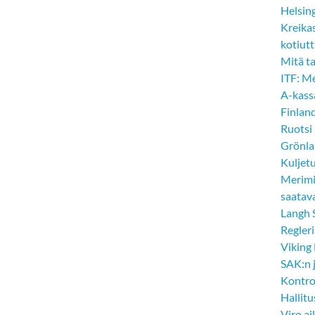
Helsin
Kreikas
kotiut
Mitä t
ITF: Me
A-kass
Finlan
Ruotsi 
Grönla
Kuljet
Merimi
saatav
Langh 
Regleri
Viking
SAK:n 
Kontrol
Hallit
Viro a