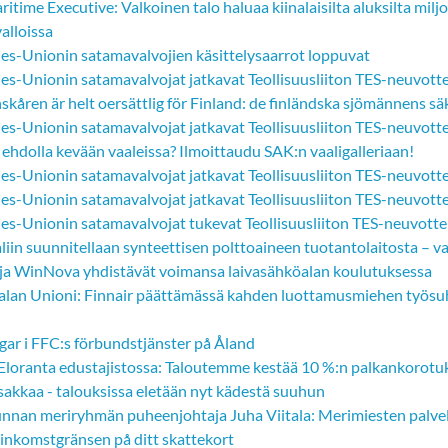
itime Executive: Valkoinen talo haluaa kiinalaisilta aluksilta m
alloissa
es-Unionin satamavalvojien käsittelysaarrot loppuvat
es-Unionin satamavalvojat jatkavat Teollisuusliiton TES-neuvott
skåren är helt oersättlig för Finland: de finländska sjömännens s
es-Unionin satamavalvojat jatkavat Teollisuusliiton TES-neuvott
ehdolla kevään vaaleissa? Ilmoittaudu SAK:n vaaligalleriaan!
es-Unionin satamavalvojat jatkavat Teollisuusliiton TES-neuvott
es-Unionin satamavalvojat jatkavat Teollisuusliiton TES-neuvotte
s-Unionin satamavalvojat tukevat Teollisuusliiton TES-neuvottelui
iin suunnitellaan synteettisen polttoaineen tuotantolaitosta – va
a WinNova yhdistävät voimansa laivasähköalan koulutuksessa
ualan Unioni: Finnair päättämässä kahden luottamusmiehen työsu
gar i FFC:s förbundstjänster på Åland
Eloranta edustajistossa: Taloutemme kestää 10 %:n palkankorotu
sakkaa - talouksissa eletään nyt kädestä suuhun
nnan meriryhmän puheenjohtaja Juha Viitala: Merimiesten palvelu
sinkomstgränsen på ditt skattekort