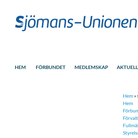
HEM
FÖRBUNDET
MEDLEMSKAP
AKTUELL
Hem
»
Hem
Förbu
Förval
Fullmä
Styrel