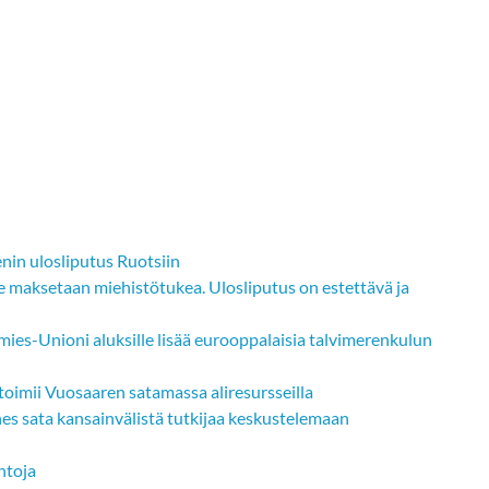
nin ulosliputus Ruotsiin
le maksetaan miehistötukea. Ulosliputus on estettävä ja
ies-Unioni aluksille lisää eurooppalaisia talvimerenkulun
toimii Vuosaaren satamassa aliresursseilla
hes sata kansainvälistä tutkijaa keskustelemaan
ehtoja