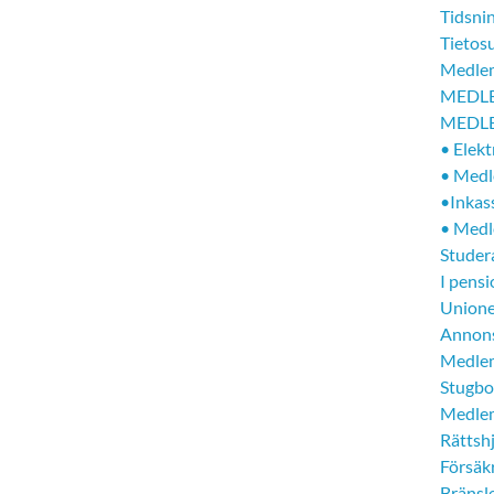
Tidsni
Tietos
Medle
MEDL
MEDL
• Elek
• Medl
•Inkas
• Medl
Studer
I pens
Unione
Annons
Medle
Stugbo
Medle
Rättsh
Försäk
Bränsl