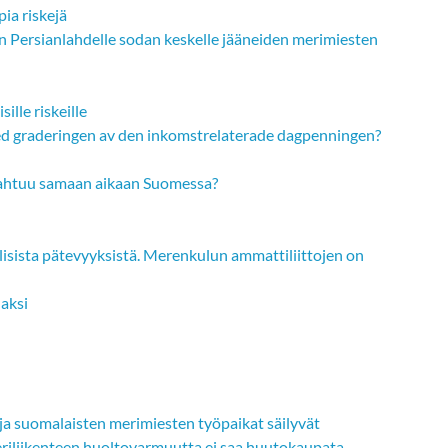
ia riskejä
aan Persianlahdelle sodan keskelle jääneiden merimiesten
sille riskeille
med graderingen av den inkomstrelaterade dagpenningen?
tapahtuu samaan aikaan Suomessa?
lisista pätevyyksistä. Merenkulun ammattiliittojen on
aksi
ja suomalaisten merimiesten työpaikat säilyvät
eriliikenteen huoltovarmuutta ei saa huutokaupata