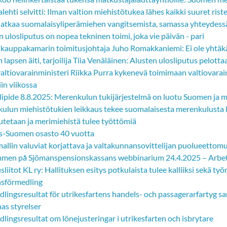
ehti selvitti: Ilman valtion miehistötukea lähes kaikki suuret rist
 jatkaa suomalaisyliperämiehen vangitsemista, samassa yhteydessä
 ulosliputus on nopea tekninen toimi, joka vie päivän - pari
kauppakamarin toimitusjohtaja Juho Romakkaniemi: Ei ole yhtäkä
lapsen äiti, tarjoilija Tiia Venäläinen: Alusten ulosliputus pelott
altiovarainministeri Riikka Purra kykenevä toimimaan valtiovara
iin viikossa
lipide 8.8.2025: Merenkulun tukijärjestelmä on luotu Suomen ja
ulun miehistötukien leikkaus tekee suomalaisesta merenkulusta l
utetaan ja merimiehistä tulee työttömiä
s-Suomen osasto 40 vuotta
mallin valuviat korjattava ja valtakunnansovittelijan puolueettom
men på Sjömanspensionskassans webbinarium 24.4.2025 – Arbet
sliitot KL ry: Hallituksen esitys potkulaista tulee kalliiksi sekä työ
sförmedling
lingsresultat för utrikesfartens handels- och passagerarfartyg sa
as styrelser
lingsresultat om lönejusteringar i utrikesfarten och isbrytare