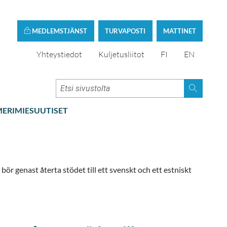
MEDLEMSTJÄNST
TURVAPOSTI
MATTINET
Yhteystiedot
Kuljetusliitot
FI
EN
ERIMIESUUTISET
r genast återta stödet till ett svenskt och ett estniskt