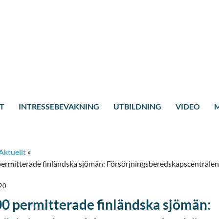
T
INTRESSEBEVAKNING
UTBILDNING
VIDEO
M
Aktuellt
»
ermitterade finländska sjömän: Försörjningsberedskapscentralen bö
20
00 permitterade finländska sjömän: