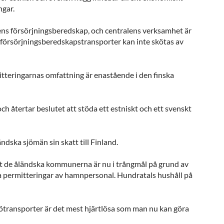
ngar.
tens försörjningsberedskap, och centralens verksamhet är
s försörjningsberedskapstransporter kan inte skötas av
mitteringarnas omfattning är enastående i den finska
 och återtar beslutet att stöda ett estniskt och ett svenskt
ändska sjömän sin skatt till Finland.
iellt de åländska kommunerna är nu i trångmål på grund av
 permitteringar av hamnpersonal. Hundratals hushåll på
sjötransporter är det mest hjärtlösa som man nu kan göra