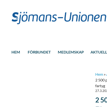
HEM
FÖRBUNDET
MEDLEMSKAP
AKTUELL
Hem
»
2 500 p
fartyg
27.3.20
2 5