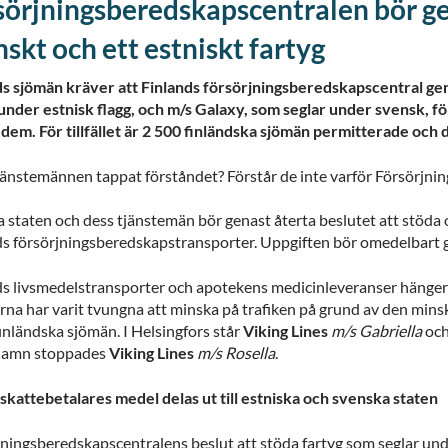
sörjningsberedskapscentralen bör gena
skt och ett estniskt fartyg
ds sjömän kräver att Finlands försörjningsberedskapscentral gena
 under estnisk flagg, och m/s Galaxy, som seglar under svensk,
dem. För tillfället är 2 500 finländska sjömän permitterade och de 
tjänstemännen tappat förståndet? Förstår de inte varför Försörjn
a staten och dess tjänstemän bör genast återta beslutet att stöda
ds försörjningsberedskapstransporter. Uppgiften bör omedelbart ge
ds livsmedelstransporter och apotekens medicinleveranser hänger 
erna har varit tvungna att minska på trafiken på grund av den min
inländska sjömän. I Helsingfors står
Viking Lines
m/s Gabriella
oc
hamn stoppades
Viking Lines
m/s Rosella
.
 skattebetalares medel delas ut till estniska och svenska staten
jningsberedskapscentralens beslut att stöda fartyg som seglar und