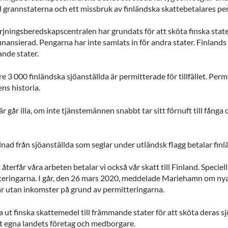
ll grannstaterna och ett missbruk av finländska skattebetalares pe
rjningsberedskapscentralen har grundats för att sköta finska sta
inansierad. Pengarna har inte samlats in för andra stater. Finland
nde stater.
 3 000 finländska sjöanställda är permitterade för tillfället. Per
ens historia.
är går illa, om inte tjänstemännen snabbt tar sitt förnuft till fånga
illnad från sjöanställda som seglar under utländsk flagg betalar finl
 återfår våra arbeten betalar vi också vår skatt till Finland. Spec
teringarna. I går, den 26 mars 2020, meddelade Mariehamn om nya
är utan inkomster på grund av permitteringarna.
a ut finska skattemedel till främmande stater för att sköta deras 
t egna landets företag och medborgare.