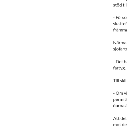
stöd ti
- Försö
skattef
främma
Närmare
sjöfart
- Det h
fartyg.
Till sk
- Om vi
permit
öarna 
Att del
mot de