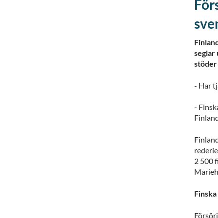
För
sven
Finlan
seglar
stöder 
- Har 
- Finsk
Finlan
Finlan
rederi
2 500 f
Marie
Finska
Försör