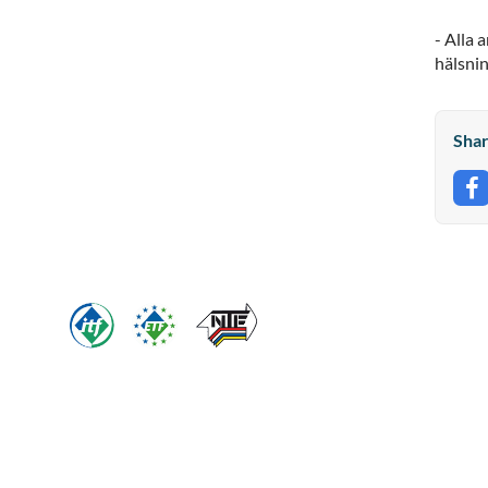
- Alla 
hälsni
Shar
S