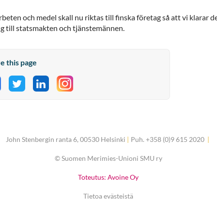
arbeten och medel skall nu riktas till finska företag så att vi klarar 
ng till statsmakten och tjänstemännen.
e this page
hare on Facebook
Share on Twitter
Share on LinkedIn
John Stenbergin ranta 6, 00530 Helsinki
|
Puh. +358 (0)9 615 2020
|
©
Suomen Merimies-Unioni SMU ry
Toteutus: Avoine Oy
Tietoa evästeistä