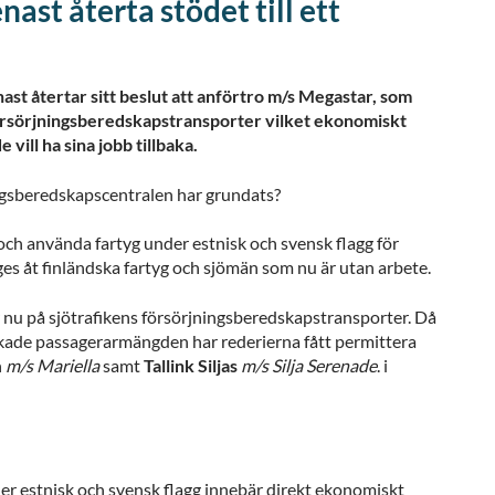
st återta stödet till ett
st återtar sitt beslut att anförtro m/s Megastar, som
 försörjningsberedskapstransporter vilket ekonomiskt
vill ha sina jobb tillbaka.
ingsberedskapscentralen har grundats?
 och använda fartyg under estnisk och svensk flagg för
s åt finländska fartyg och sjömän som nu är utan arbete.
nu på sjötrafikens försörjningsberedskapstransporter. Då
skade passagerarmängden har rederierna fått permittera
h
m/s Mariella
samt
Tallink Siljas
m/s Silja Serenade
. i
er estnisk och svensk flagg innebär direkt ekonomiskt