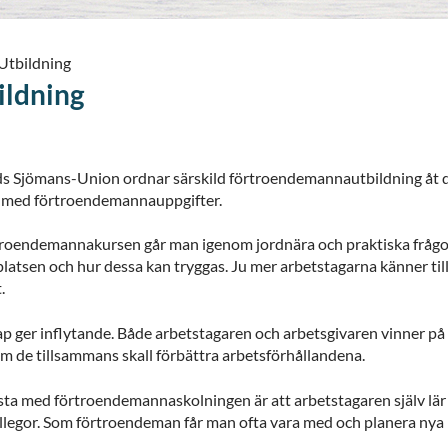
Utbildning
ildning
s Sjömans-Union ordnar särskild förtroendemannautbildning åt de s
r med förtroendemannauppgifter.
troendemannakursen går man igenom jordnära och praktiska frågor
latsen och hur dessa kan tryggas. Ju mer arbetstagarna känner till
.
 ger inflytande. Både arbetstagaren och arbetsgivaren vinner på a
m de tillsammans skall förbättra arbetsförhållandena.
sta med förtroendemannaskolningen är att arbetstagaren själv lär 
llegor. Som förtroendeman får man ofta vara med och planera nya id