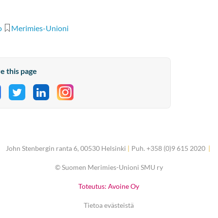
o
Merimies-Unioni
e this page
hare on Facebook
Share on Twitter
Share on LinkedIn
John Stenbergin ranta 6, 00530 Helsinki
|
Puh. +358 (0)9 615 2020
|
©
Suomen Merimies-Unioni SMU ry
Toteutus: Avoine Oy
Tietoa evästeistä