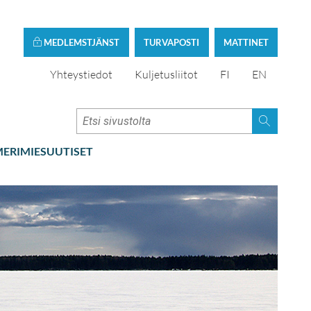
MEDLEMSTJÄNST
TURVAPOSTI
MATTINET
Yhteystiedot
Kuljetusliitot
FI
EN
ERIMIESUUTISET