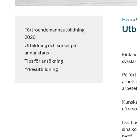
Hem
»
Utb
Förtroendemannautbildning
2026
Utbildning och kurser på
annanstans
Finland
Tips för ansökning
syssla
Yrkesutbildning
På för
arbetsp
arbetet
Kunskap
efterso
Det bä
sina ko
nytt!