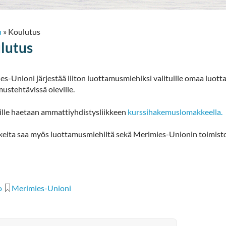
u
»
Koulutus
lutus
s-Unioni järjestää liiton luottamusmiehiksi valituille omaa luott
amustehtävissä oleville.
ille haetaan ammattiyhdistysliikkeen
kurssihakemuslomakkeella.
eita saa myös luottamusmiehiltä sekä Merimies-Unionin toimisto
o
Merimies-Unioni