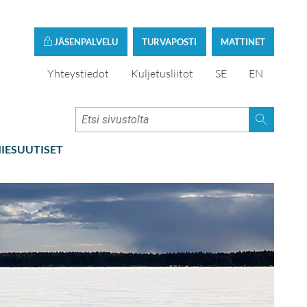
JÄSENPALVELU
TURVAPOSTI
MATTINET
Yhteystiedot
Kuljetusliitot
SE
EN
IESUUTISET