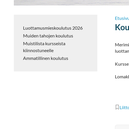
Etusiv
Kou
Luottamusmieskoulutus 2026
Muiden tahojen koulutus
Muistilista kursseista
Merimie
kiinnostuneelle
luott
Ammatillinen koulutus
Kursse
Lomakk
Liitt