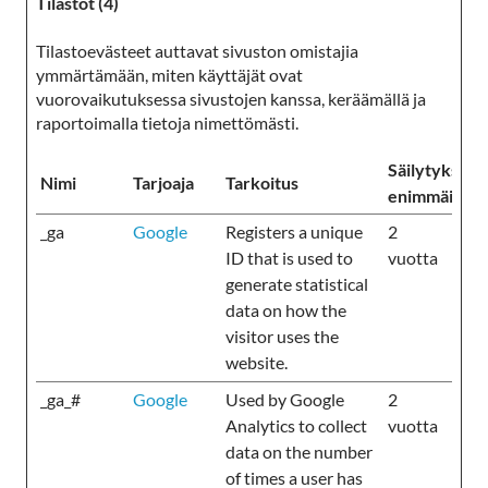
Tilastot (4)
Tilastoevästeet auttavat sivuston omistajia
ymmärtämään, miten käyttäjät ovat
vuorovaikutuksessa sivustojen kanssa, keräämällä ja
raportoimalla tietoja nimettömästi.
Säilytyksen
Nimi
Tarjoaja
Tarkoitus
enimmäiskes
_ga
Google
Registers a unique
2
ID that is used to
vuotta
generate statistical
data on how the
visitor uses the
website.
_ga_#
Google
Used by Google
2
Analytics to collect
vuotta
data on the number
of times a user has