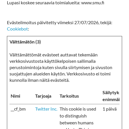
Lupasi koskee seuraavia toimialueita: www.smu.fi
Evästeilmoitus päivitetty viimeksi 27/07/2026, tekijä:
Cookiebot
:
Välttämätön (3)
Välttämättömät evästeet auttavat tekemään
verkkosivustosta käyttökelpoisen sallimalla
perustoimintoja kuten sivulla siirtymisen ja sivuston
suojattujen alueiden käytön. Verkkosivusto ei toimi
kunnolla ilman näitä evästeitä.
Säilytyksen
Nimi
Tarjoaja
Tarkoitus
enimmäiskes
__cf_bm
Twitter Inc.
This cookie is used
1 päivä
to distinguish
between humans