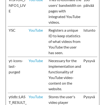
NFO1_LIV
users' bandwidth on
päivää
E
pages with
integrated YouTube
videos.
YSC
YouTube
Registers a unique
Istunto
ID to keep statistics
of what videos from
YouTube the user
has seen.
yt-icons-
YouTube
Necessary for the
Pysyvä
last-
implementation and
purged
functionality of
YouTube video-
content on the
website.
ytidb::LAS
YouTube
Stores the user's
Pysyvä
T_RESULT_
video player