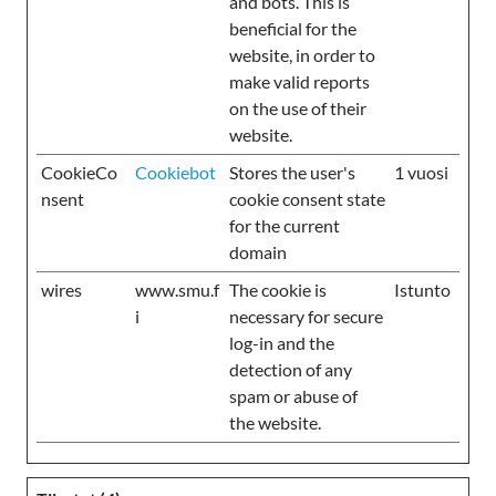
and bots. This is
beneficial for the
website, in order to
make valid reports
on the use of their
website.
CookieCo
Cookiebot
Stores the user's
1 vuosi
nsent
cookie consent state
for the current
domain
wires
www.smu.f
The cookie is
Istunto
i
necessary for secure
log-in and the
detection of any
spam or abuse of
the website.