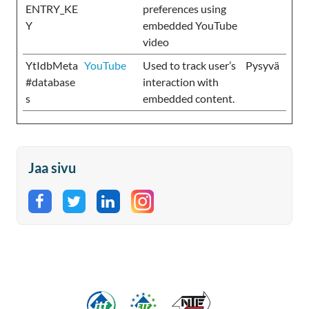
ENTRY_KE
preferences using
Y
embedded YouTube
video
YtIdbMeta
YouTube
Used to track user’s
Pysyvä
#database
interaction with
s
embedded content.
Jaa sivu
Jaa Facebookissa
Jaa Twitterissä
Jaa LinkedInissä