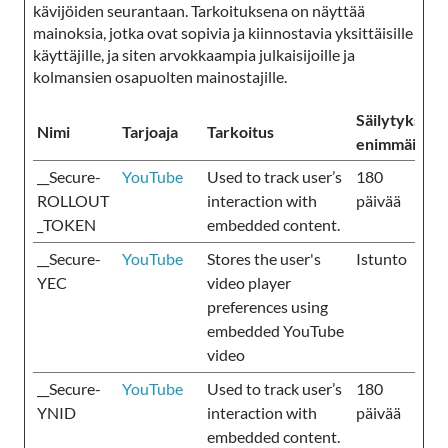
kävijöiden seurantaan. Tarkoituksena on näyttää
mainoksia, jotka ovat sopivia ja kiinnostavia yksittäisille
käyttäjille, ja siten arvokkaampia julkaisijoille ja
kolmansien osapuolten mainostajille.
Säilytyksen
Nimi
Tarjoaja
Tarkoitus
enimmäiskes
__Secure-
YouTube
Used to track user’s
180
ROLLOUT
interaction with
päivää
_TOKEN
embedded content.
__Secure-
YouTube
Stores the user's
Istunto
YEC
video player
preferences using
embedded YouTube
video
__Secure-
YouTube
Used to track user’s
180
YNID
interaction with
päivää
embedded content.