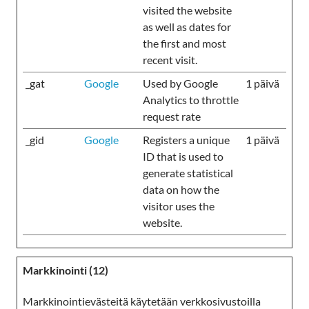
visited the website
as well as dates for
the first and most
recent visit.
_gat
Google
Used by Google
1 päivä
Analytics to throttle
request rate
_gid
Google
Registers a unique
1 päivä
ID that is used to
generate statistical
data on how the
visitor uses the
website.
Markkinointi (12)
Markkinointievästeitä käytetään verkkosivustoilla