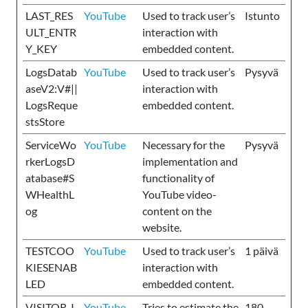
LAST_RES
YouTube
Used to track user’s
Istunto
ULT_ENTR
interaction with
Y_KEY
embedded content.
LogsDatab
YouTube
Used to track user’s
Pysyvä
aseV2:V#||
interaction with
LogsReque
embedded content.
stsStore
ServiceWo
YouTube
Necessary for the
Pysyvä
rkerLogsD
implementation and
atabase#S
functionality of
WHealthL
YouTube video-
og
content on the
website.
TESTCOO
YouTube
Used to track user’s
1 päivä
KIESENAB
interaction with
LED
embedded content.
VISITOR_I
YouTube
Tries to estimate the
180