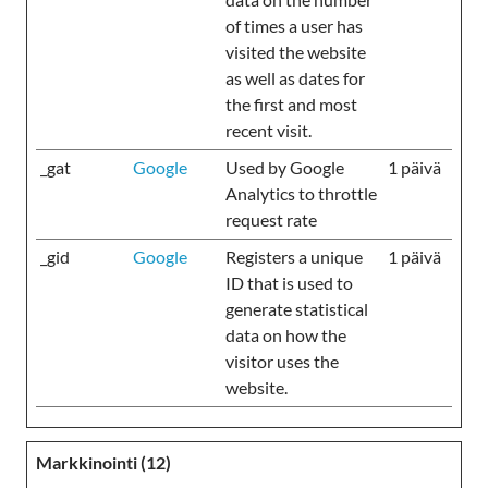
of times a user has
visited the website
as well as dates for
the first and most
recent visit.
_gat
Google
Used by Google
1 päivä
Analytics to throttle
request rate
_gid
Google
Registers a unique
1 päivä
ID that is used to
generate statistical
data on how the
visitor uses the
website.
Markkinointi (12)