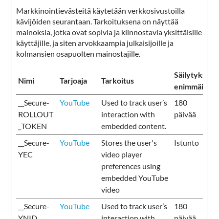
Markkinointievästeitä käytetään verkkosivustoilla
kävijöiden seurantaan. Tarkoituksena on näyttää
mainoksia, jotka ovat sopivia ja kiinnostavia yksittäisille
käyttäjille, ja siten arvokkaampia julkaisijoille ja
kolmansien osapuolten mainostajille.
Säilytyksen
Nimi
Tarjoaja
Tarkoitus
enimmäiskes
__Secure-
YouTube
Used to track user’s
180
ROLLOUT
interaction with
päivää
_TOKEN
embedded content.
__Secure-
YouTube
Stores the user's
Istunto
YEC
video player
preferences using
embedded YouTube
video
__Secure-
YouTube
Used to track user’s
180
YNID
interaction with
päivää