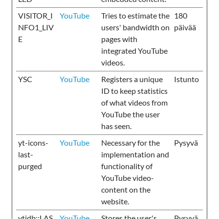
VISITOR_I
YouTube
Tries to estimate the
180
NFO1_LIV
users' bandwidth on
päivää
E
pages with
integrated YouTube
videos.
YSC
YouTube
Registers a unique
Istunto
ID to keep statistics
of what videos from
YouTube the user
has seen.
yt-icons-
YouTube
Necessary for the
Pysyvä
last-
implementation and
purged
functionality of
YouTube video-
content on the
website.
ytidb::LAS
YouTube
Stores the user's
Pysyvä