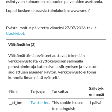
esiintyvien kolmannen osapuolen palveluiden asettamia.
Lupasi koskee seuraavia toimialueita: www.smu.fi
Evästeilmoitus päivitetty viimeksi 27/07/2026, tekijä:
Cookiebot
:
Välttämätön (3)
Välttämättömät evästeet auttavat tekemään
verkkosivustosta käyttökelpoisen sallimalla
perustoimintoja kuten sivulla siirtymisen ja sivuston
suojattujen alueiden käytön. Verkkosivusto ei toimi
kunnolla ilman näitä evästeitä.
Säilytyksen
Nimi
Tarjoaja
Tarkoitus
enimmäiskes
__cf_bm
Twitter Inc.
This cookie is used
1 päivä
to distinguish