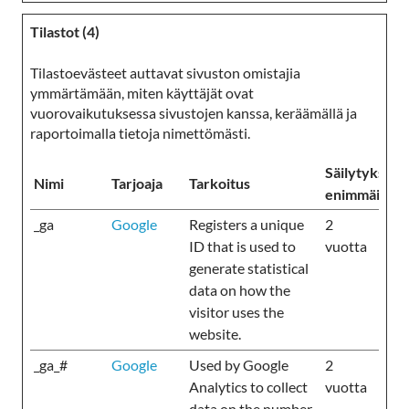
Tilastot (4)
Tilastoevästeet auttavat sivuston omistajia
ymmärtämään, miten käyttäjät ovat
vuorovaikutuksessa sivustojen kanssa, keräämällä ja
raportoimalla tietoja nimettömästi.
Säilytyksen
Nimi
Tarjoaja
Tarkoitus
enimmäiskes
_ga
Google
Registers a unique
2
ID that is used to
vuotta
generate statistical
data on how the
visitor uses the
website.
_ga_#
Google
Used by Google
2
Analytics to collect
vuotta
data on the number