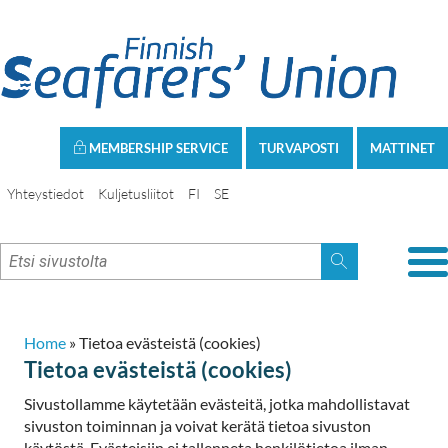
MEMBERSHIP SERVICE
TURVAPOSTI
MATTINET
Yhteystiedot
Kuljetusliitot
FI
SE
Home
»
Tietoa evästeistä (cookies)
Tietoa evästeistä (cookies)
Sivustollamme käytetään evästeitä, jotka mahdollistavat
sivuston toiminnan ja voivat kerätä tietoa sivuston
käytöstä. Evästeisiin ei tallenneta henkilötietoa ilman