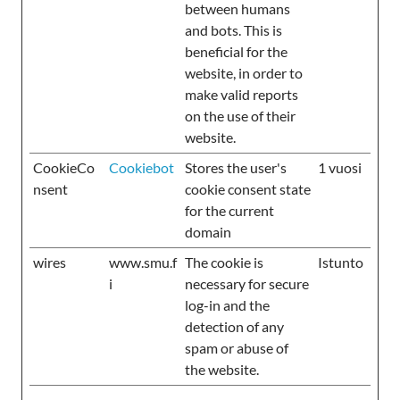
between humans
and bots. This is
beneficial for the
website, in order to
make valid reports
on the use of their
website.
CookieCo
Cookiebot
Stores the user's
1 vuosi
nsent
cookie consent state
for the current
domain
wires
www.smu.f
The cookie is
Istunto
i
necessary for secure
log-in and the
detection of any
spam or abuse of
the website.