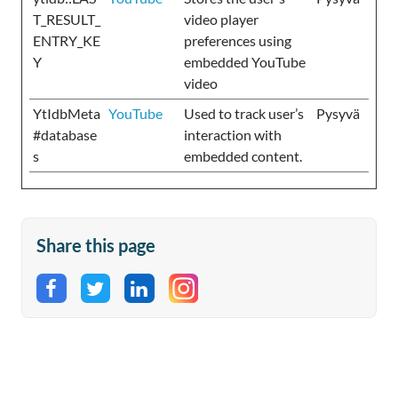
T_RESULT_
video player
ENTRY_KE
preferences using
Y
embedded YouTube
video
YtIdbMeta
YouTube
Used to track user’s
Pysyvä
#database
interaction with
s
embedded content.
Share this page
Share on Facebook
Share on Twitter
Share on LinkedIn