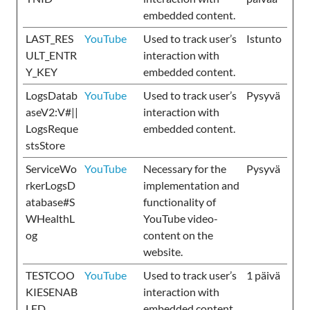
embedded content.
LAST_RES
YouTube
Used to track user’s
Istunto
ULT_ENTR
interaction with
Y_KEY
embedded content.
LogsDatab
YouTube
Used to track user’s
Pysyvä
aseV2:V#||
interaction with
LogsReque
embedded content.
stsStore
ServiceWo
YouTube
Necessary for the
Pysyvä
rkerLogsD
implementation and
atabase#S
functionality of
WHealthL
YouTube video-
og
content on the
website.
TESTCOO
YouTube
Used to track user’s
1 päivä
KIESENAB
interaction with
LED
embedded content.