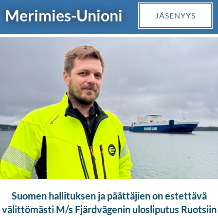
Merimies-Unioni
Merimies-Unioni
Merimies-Unioni
Merimies-Unioni
Merimies-Unioni
Merimies-Unioni
Merimies-Unioni
Merimies-Unioni
Merimies-Unioni
JÄSENYYS
JÄSENYYS
JÄSENYYS
JÄSENYYS
JÄSENYYS
JÄSENYYS
JÄSENYYS
JÄSENYYS
JÄSENYYS
Suomen hallituksen ja päättäjien on estettävä
välittömästi M/s Fjärdvägenin ulosliputus Ruotsiin