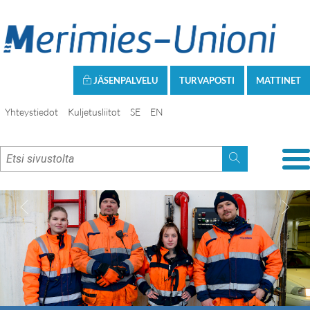
JÄSENPALVELU
TURVAPOSTI
MATTINET
Yhteystiedot
Kuljetusliitot
SE
EN