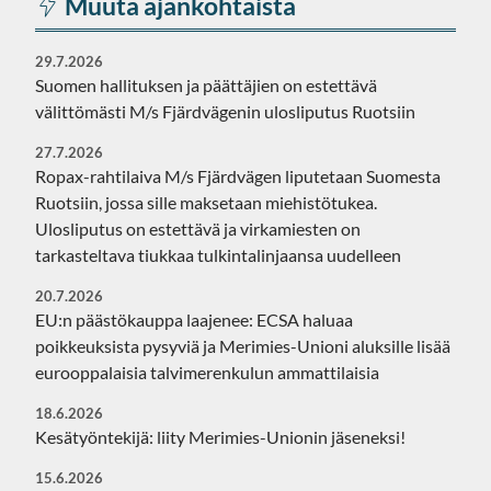
Muuta ajankohtaista
29.7.2026
Suomen hallituksen ja päättäjien on estettävä
välittömästi M/s Fjärdvägenin ulosliputus Ruotsiin
27.7.2026
Ropax-rahtilaiva M/s Fjärdvägen liputetaan Suomesta
Ruotsiin, jossa sille maksetaan miehistötukea.
Ulosliputus on estettävä ja virkamiesten on
tarkasteltava tiukkaa tulkintalinjaansa uudelleen
20.7.2026
EU:n päästökauppa laajenee: ECSA haluaa
poikkeuksista pysyviä ja Merimies-Unioni aluksille lisää
eurooppalaisia talvimerenkulun ammattilaisia
18.6.2026
Kesätyöntekijä: liity Merimies-Unionin jäseneksi!
15.6.2026