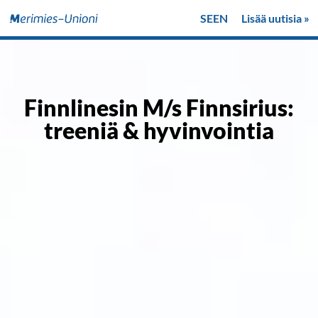
SE
EN
Lisää uutisia »
Finnlinesin M/s Finnsirius:
treeniä & hyvinvointia