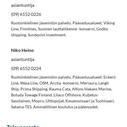
asiantuntija
(09) 6152 0226
Ruotsinkielinen jäsenistön palvelu. Päävastuualueet: Viking
Line, Finnlines, Suomen lauttaliikenne -konserni, Godby
shipping, Sundqvist investment.
Niko Heino
asiantuntija
(09) 6152 0224
Ruotsinkielinen jäsenistön palvelu. Päävastuualueet: Eckerö
Line, Wasa Line, OSM, Arctia -konserni, Meriaura, Langh
Ship, Prima Shipping, Rauma Cata, Alfons Hakans Marine,
Boluda Towage Finland, Lilaco Offshore, Kuljetus-
Savolainen, Mopro, Uittopojat, Kesamonsaari ja Tuohisaari,
Satama-TES. Ammatillinen koulutus ja pätevyydet.