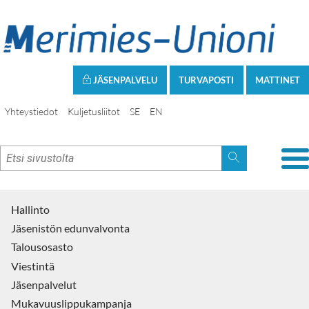
JÄSENPALVELU
TURVAPOSTI
MATTINET
Yhteystiedot
Kuljetusliitot
SE
EN
Hallinto
Jäsenistön edunvalvonta
Talousosasto
Viestintä
Jäsenpalvelut
Mukavuuslippukampanja