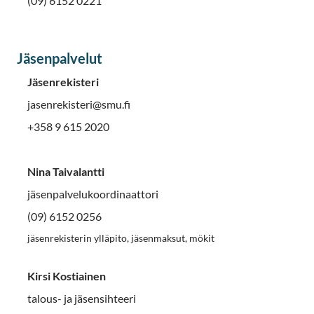
(09) 6152 0221
Jäsenpalvelut
Jäsenrekisteri
jasenrekisteri@smu.fi
+358 9 615 2020
Nina Taivalantti
jäsenpalvelukoordinaattori
(09) 6152 0256
jäsenrekisterin ylläpito, jäsenmaksut, mökit
Kirsi Kostiainen
talous- ja jäsensihteeri