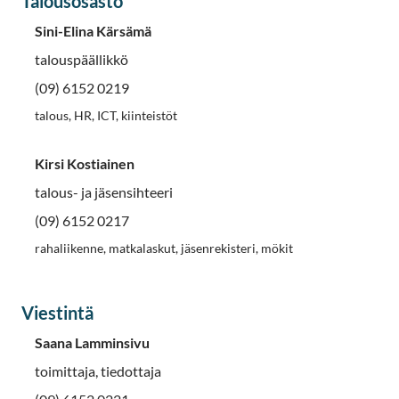
Talousosasto
Sini-Elina Kärsämä
talouspäällikkö
(09) 6152 0219
talous, HR, ICT, kiinteistöt
Kirsi Kostiainen
talous- ja jäsensihteeri
(09) 6152 0217
rahaliikenne, matkalaskut, jäsenrekisteri, mökit
Viestintä
Saana Lamminsivu
toimittaja, tiedottaja