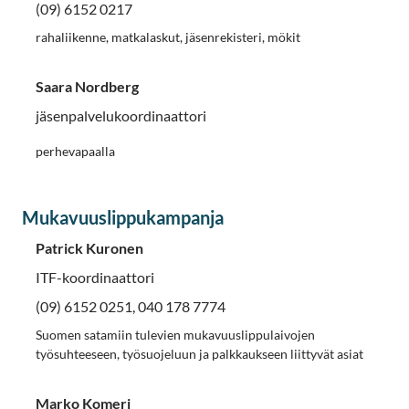
(09) 6152 0217
rahaliikenne, matkalaskut, jäsenrekisteri, mökit
Saara Nordberg
jäsenpalvelukoordinaattori
perhevapaalla
Mukavuuslippukampanja
Patrick Kuronen
ITF-koordinaattori
(09) 6152 0251, 040 178 7774
Suomen satamiin tulevien mukavuuslippulaivojen
työsuhteeseen, työsuojeluun ja palkkaukseen liittyvät asiat
Marko Komeri