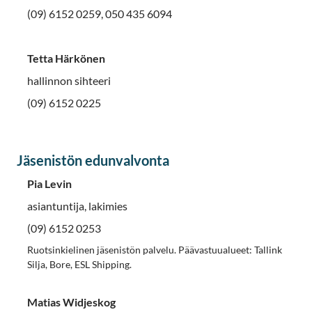
(09) 6152 0259, 050 435 6094
Tetta Härkönen
hallinnon sihteeri
(09) 6152 0225
Jäsenistön edunvalvonta
Pia Levin
asiantuntija, lakimies
(09) 6152 0253
Ruotsinkielinen jäsenistön palvelu. Päävastuualueet: Tallink
Silja, Bore, ESL Shipping.
Matias Widjeskog