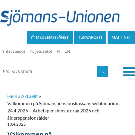
MEDLEMSTJÄNST
TURVAPOSTI
MATTINET
Yhteystiedot
Kuljetusliitot
FI
EN
Hem
»
Aktuellt
»
Välkommen på Sjömanspensionskassans webbinarium
24.4.2025 – Arbetspensionsutdrag 2025 och
ålderspensionsålder
10.4.2025
Välkommen på