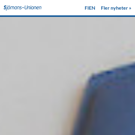
FI
EN
Fler nyheter »