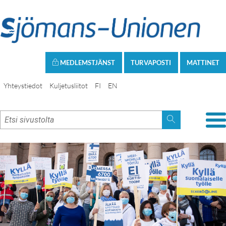
MEDLEMSTJÄNST
TURVAPOSTI
MATTINET
Yhteystiedot
Kuljetusliitot
FI
EN