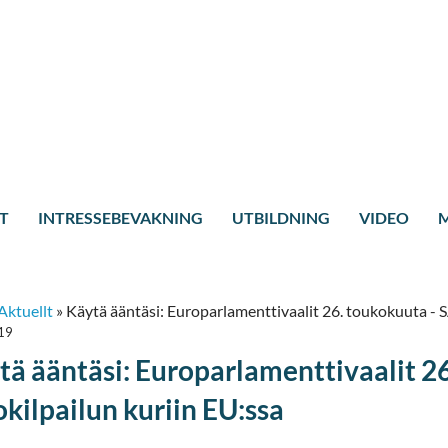
T
INTRESSEBEVAKNING
UTBILDNING
VIDEO
M
Aktuellt
»
Käytä ääntäsi: Europarlamenttivaalit 26. toukokuuta - S
19
tä ääntäsi: Europarlamenttivaalit 2
okilpailun kuriin EU:ssa