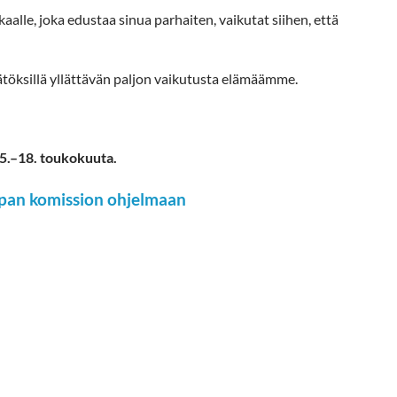
lle, joka edustaa sinua parhaiten, vaikutat siihen, että
ätöksillä yllättävän paljon vaikutusta elämäämme.
15.–18. toukokuuta.
opan komission ohjelmaan