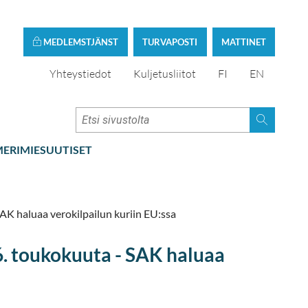
MEDLEMSTJÄNST
TURVAPOSTI
MATTINET
Yhteystiedot
Kuljetusliitot
FI
EN
ERIMIESUUTISET
AK haluaa verokilpailun kuriin EU:ssa
6. toukokuuta - SAK haluaa