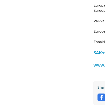
Europar
Euroop
Vaikka 
Europa
Ennakk
SAK:n
www.s
Shar
S