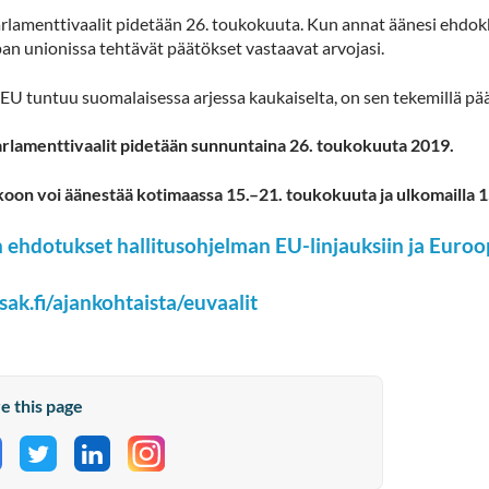
lamenttivaalit pidetään 26. toukokuuta. Kun annat äänesi ehdokkaa
an unionissa tehtävät päätökset vastaavat arvojasi.
EU tuntuu suomalaisessa arjessa kaukaiselta, on sen tekemillä pä
rlamenttivaalit pidetään sunnuntaina 26. toukokuuta 2019.
oon voi äänestää kotimaassa 15.–21. toukokuuta ja ulkomailla 
 ehdotukset hallitusohjelman EU-linjauksiin ja Euro
ak.fi/ajankohtaista/euvaalit
e this page
hare on Facebook
Share on Twitter
Share on LinkedIn