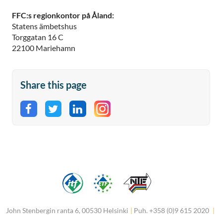
FFC:s regionkontor på Åland:
Statens ämbetshus
Torggatan 16 C
22100 Mariehamn
Share this page
Share on Facebook
Share on Twitter
Share on LinkedIn
John Stenbergin ranta 6, 00530 Helsinki
|
Puh. +358 (0)9 615 2020
|