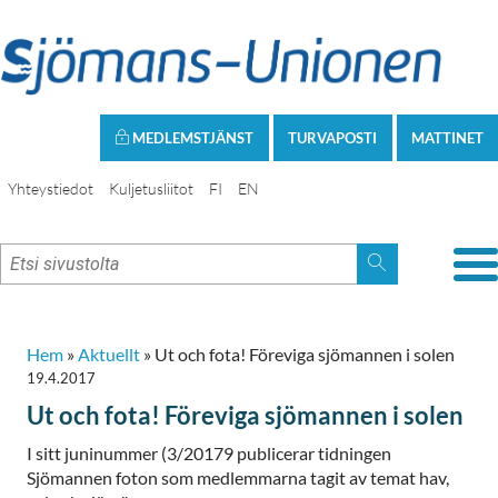
MEDLEMSTJÄNST
TURVAPOSTI
MATTINET
Yhteystiedot
Kuljetusliitot
FI
EN
Hem
»
Aktuellt
»
Ut och fota! Föreviga sjömannen i solen
19.4.2017
Ut och fota! Föreviga sjömannen i solen
I sitt juninummer (3/20179 publicerar tidningen
Sjömannen foton som medlemmarna tagit av temat hav,