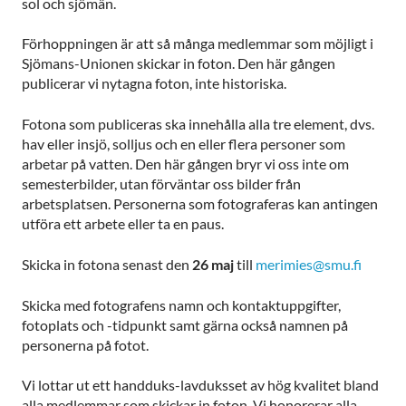
sol och sjömän.
Förhoppningen är att så många medlemmar som möjligt i
Sjömans-Unionen skickar in foton. Den här gången
publicerar vi nytagna foton, inte historiska.
Fotona som publiceras ska innehålla alla tre element, dvs.
hav eller insjö, solljus och en eller flera personer som
arbetar på vatten. Den här gången bryr vi oss inte om
semesterbilder, utan förväntar oss bilder från
arbetsplatsen. Personerna som fotograferas kan antingen
utföra ett arbete eller ta en paus.
Skicka in fotona senast den
26 maj
till
merimies@smu.fi
Skicka med fotografens namn och kontaktuppgifter,
fotoplats och -tidpunkt samt gärna också namnen på
personerna på fotot.
Vi lottar ut ett handduks-lavduksset av hög kvalitet bland
alla medlemmar som skickar in foton. Vi honorerar alla