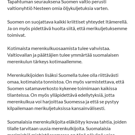
Tapahtuman seurauksena Suomen valtio perusti
valtionyhtiö Nesteen omia öljykuljetuksia varten.
Suomen on suojattava kaikki kriittiset yhteydet Itämerellä.
Ja on myös pidettävä huolta siitä, että merikuljetuksemme
toimivat.
Kotimaista merenkulkuosaamista tulee vahvistaa.
Valtiovallan ja päättäjien tulee ymmärtää suomalaisen
merenkulun tärkeys kotimaallemme.
Merenkulkijoiden lisäksi Suomella tulee olla riittävästi
omaa, kotimaista tonnistoa. On myös varmistettava, että
Suomen satamaverkosto kykenee toimimaan kaikissa
tilanteissa. On myös ylläpidettävä edellytyksiä, jotta
merenkulkua voi harjoittaa Suomessa ja että se pystyy
kilpailemaan merikuljetuksissa kansainvälisesti.
Suomalaisia merenkulkijoita eläköityy kovaa tahtia, joiden
tilalle tarvitaan uusia merenkulkijoita. Suomalaisia
merimiehiä miehistöasemassa on tänä päivänä vajaa