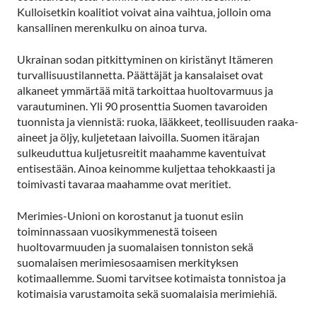
Kulloisetkin koalitiot voivat aina vaihtua, jolloin oma
kansallinen merenkulku on ainoa turva.
Ukrainan sodan pitkittyminen on kiristänyt Itämeren
turvallisuustilannetta. Päättäjät ja kansalaiset ovat
alkaneet ymmärtää mitä tarkoittaa huoltovarmuus ja
varautuminen. Yli 90 prosenttia Suomen tavaroiden
tuonnista ja viennistä: ruoka, lääkkeet, teollisuuden raaka-
aineet ja öljy, kuljetetaan laivoilla. Suomen itärajan
sulkeuduttua kuljetusreitit maahamme kaventuivat
entisestään. Ainoa keinomme kuljettaa tehokkaasti ja
toimivasti tavaraa maahamme ovat meritiet.
Merimies-Unioni on korostanut ja tuonut esiin
toiminnassaan vuosikymmenestä toiseen
huoltovarmuuden ja suomalaisen tonniston sekä
suomalaisen merimiesosaamisen merkityksen
kotimaallemme. Suomi tarvitsee kotimaista tonnistoa ja
kotimaisia varustamoita sekä suomalaisia merimiehiä.