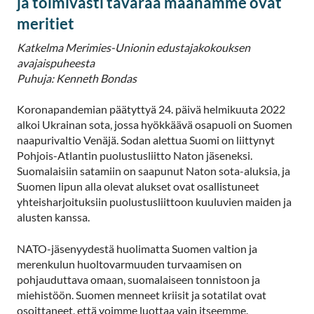
ja toimivasti tavaraa maahamme ovat
meritiet
Katkelma Merimies-Unionin edustajakokouksen
avajaispuheesta
Puhuja: Kenneth Bondas
Koronapandemian päätyttyä 24. päivä helmikuuta 2022
alkoi Ukrainan sota, jossa hyökkäävä osapuoli on Suomen
naapurivaltio Venäjä. Sodan alettua Suomi on liittynyt
Pohjois-Atlantin puolustusliitto Naton jäseneksi.
Suomalaisiin satamiin on saapunut Naton sota-aluksia, ja
Suomen lipun alla olevat alukset ovat osallistuneet
yhteisharjoituksiin puolustusliittoon kuuluvien maiden ja
alusten kanssa.
NATO-jäsenyydestä huolimatta Suomen valtion ja
merenkulun huoltovarmuuden turvaamisen on
pohjauduttava omaan, suomalaiseen tonnistoon ja
miehistöön. Suomen menneet kriisit ja sotatilat ovat
osoittaneet, että voimme luottaa vain itseemme.