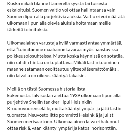
Koska mikäli tilanne Itämerellä syystä tai toisesta
eskaloituisi, Suomen valtio voi ottaa hallintaansa vain
Suomen lipun alla purjehtivia aluksia. Valtio ei voi määrätä
ulkomaan lipun alla olevia aluksia hoitamaan meille
tärkeitä toimituksia.
Ulkomaalainen varustaja kyllä varmasti antaa ymmärtää,
että ”toimitamme maahanne tavaraa myös haastavissa
poikkeusolosuhteissa. Mutta koska käynnissä on sotatila,
niin rahdin hintaa on tuplattava. Mikäli lastin tuominen
maanne satamaan osoittautuu ylitsepääsemättömäksi,
niin laivalla on oikeus kääntyä takaisin.
Meillä on tästä Suomessa historiallista
kokemusta. Talvisodan alettua 1939 ulkomaan lipun alla
purjehtiva Shellin tankkeri lipui Helsinkiin
Kruunuvuorenselälle, mutta kääntyi ympäri ja jätti lastin
tuomatta. Neuvostoliitto pommitti Helsinkiä ja julisti
Suomen merisaartoon. Ulkomaalainen laiva ei halunnut
ottaa riskiä, vaan kääntyi ympäri ja katosi horisonttiin.