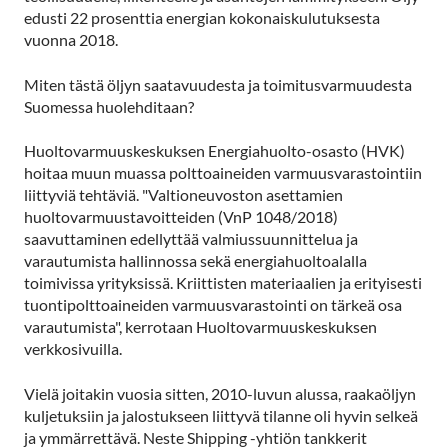
edusti 22 prosenttia energian kokonaiskulutuksesta
vuonna 2018.
Miten tästä öljyn saatavuudesta ja toimitusvarmuudesta
Suomessa huolehditaan?
Huoltovarmuuskeskuksen Energiahuolto-osasto (HVK)
hoitaa muun muassa polttoaineiden varmuusvarastointiin
liittyviä tehtäviä. "Valtioneuvoston asettamien
huoltovarmuustavoitteiden (VnP 1048/2018)
saavuttaminen edellyttää valmiussuunnittelua ja
varautumista hallinnossa sekä energiahuoltoalalla
toimivissa yrityksissä. Kriittisten materiaalien ja erityisesti
tuontipolttoaineiden varmuusvarastointi on tärkeä osa
varautumista", kerrotaan Huoltovarmuuskeskuksen
verkkosivuilla.
Vielä joitakin vuosia sitten, 2010-luvun alussa, raakaöljyn
kuljetuksiin ja jalostukseen liittyvä tilanne oli hyvin selkeä
ja ymmärrettävä. Neste Shipping -yhtiön tankkerit