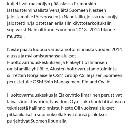
kuljettivat raakaöljyn pääasiassa Primorskin
lastausterminaalista Venäjältä Suomeen Nesteen
jalostamoille Porvooseen ja Naantaliin, joissa raakaöljy
jalostettiin/jalostetaan erilaisiin käyttötarkoituksiin
sopivaksi. Näin oli kunnes vuonna 2013–2014 tilanne
muuttui.
Neste päätti luopua varustamotoiminnasta vuoden 2014
alussa ja myi omistamansa alukset
Huoltovarmuuskeskuksen ja Eläkeyhtiö Ilmarisen
omistamille yhtiöille. Alusten hoitovarustamotoiminta
siirrettiin Norjalaiselle OSM Group AS:lle ja sen Suomeen
perustetulle OSM Ship Management Finland Oy:lle.
Huoltovarmuuskeskus ja Eläkeyhtiö Ilmarinen perustivat
laivaisännistöyhtiön, Navidom Oy:n, joka huolehtii alusten
teknisestä hallinnoinnista. Neste Oil vuokrasi alukset
pitkäaikaisella sopimuksella käyttöönsä ja alukset
purjehtivat Suomen lipun alla.