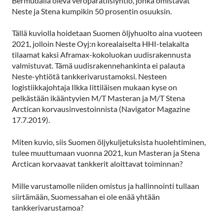
Bermudalla oleva veroparatiisiyhtiö, jonka omistavat
Neste ja Stena kumpikin 50 prosentin osuuksin.
Tällä kuviolla hoidetaan Suomen öljyhuolto aina vuoteen
2021, jolloin Neste Oyj:n korealaiselta HHI-telakalta
tilaamat kaksi Aframax-kokoluokan uudisrakennusta
valmistuvat. Tämä uudisrakennehankinta ei palauta
Neste-yhtiötä tankkerivarustamoksi. Nesteen
logistiikkajohtaja Ilkka Iittiläisen mukaan kyse on
pelkästään ikääntyvien M/T Masteran ja M/T Stena
Arctican korvausinvestoinnista (Navigator Magazine
17.7.2019).
Miten kuvio, siis Suomen öljykuljetuksista huolehtiminen,
tulee muuttumaan vuonna 2021, kun Masteran ja Stena
Arctican korvaavat tankkerit aloittavat toiminnan?
Mille varustamolle niiden omistus ja hallinnointi tullaan
siirtämään, Suomessahan ei ole enää yhtään
tankkerivarustamoa?