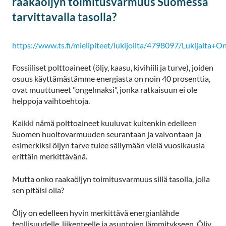
raakaöljyn toimitusvarmuus Suomessa
tarvittavalla tasolla?
https://www.ts.fi/mielipiteet/lukijoilta/4798097/Lukijalta
Fossiiliset polttoaineet (öljy, kaasu, kivihiili ja turve), joiden
osuus käyttämästämme energiasta on noin 40 prosenttia,
ovat muuttuneet "ongelmaksi", jonka ratkaisuun ei ole
helppoja vaihtoehtoja.
Kaikki nämä polttoaineet kuuluvat kuitenkin edelleen
Suomen huoltovarmuuden seurantaan ja valvontaan ja
esimerkiksi öljyn tarve tulee säilymään vielä vuosikausia
erittäin merkittävänä.
Mutta onko raakaöljyn toimitusvarmuus sillä tasolla, jolla
sen pitäisi olla?
Öljy on edelleen hyvin merkittävä energianlähde
teollisuudelle, liikenteelle ja asuntojen lämmitykseen. Öljy