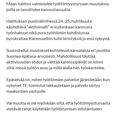
Maan hallitus valmistelee työttömyysturvaan muutoksia,
joilla se tavoittelee kannustavuutta.
Hallituksen puoliväliriihessä 24.-25. huhtikuuta
käsiteltävä ”aktiivimalli” ei kuitenkaan kannusta
työnhakuun eikä pura työttömiin kohdistuvaa
byrokratiaa. Karensseihin tulisi kiristyksiä jo ensi syksynä.
Suunnitellut muutokset kohtelevat kansalaisia eri puolilla
Suomea epätasa-arvoisesti. Mahdollisuus täyttää
aktiivisuuden ehdot ja välttää karenssipäivät on kiinni
siitä, missä työtön asuu ja millä alalla hän työskentelee.
Epäselvää on, miten työttömien palvelut järjestetään, kun
nykyiset TE-toimistot lakkautetaan ja palvelu siirtyy
maakuntien vastuulle.
Varmuutta ei ole myöskään siitä, että työttömyysturvasta
vietävät rahat käytetään työllistymisen edistämiseen.