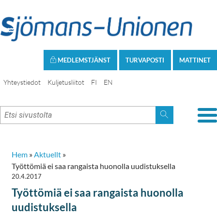
MEDLEMSTJÄNST
TURVAPOSTI
MATTINET
Yhteystiedot
Kuljetusliitot
FI
EN
Hem
»
Aktuellt
»
Työttömiä ei saa rangaista huonolla uudistuksella
20.4.2017
Työttömiä ei saa rangaista huonolla
uudistuksella