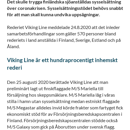
Det skulle trygga finländska sjöanställdas sysselsättning
över coronakrisen. Sysselsättningsstödet behövs snabbt
för att man skall kunna undvika uppsägningar.
Rederiet Viking Line meddelade 24.8.2020 att det inleder
samarbetsförhandlingar som gäller 570 personer bland
rederiets i land anställda i Finland, Sverige, Estland och på
Åland.
Viking Line är ett hundraprocentigt inhemskt
rederi
Den 25 augusti 2020 berättade Viking Line att man
preliminärt lagt ut finskflaggade M/S Mariella till
försäljning hos skeppsmäklare. M/S Mariella låg i våras
stilla i hamn utan sysselsättning medan estniskt flaggade
M/S Megastar alldeles invid körde frakter som fartyget fick
ekonomiskt stöd för av Försörjningsberedskapscentralen i
Finland. Försörjningsberedskapscentralen stödde också
M/S Galaxy som gick på Åborutten under svensk flagg.