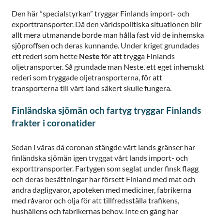
Den här ”specialstyrkan” tryggar Finlands import- och
exporttransporter. Då den världspolitiska situationen blir
allt mera utmanande borde man hålla fast vid de inhemska
sjöproffsen och deras kunnande. Under kriget grundades
ett rederi som hette
Neste
för att trygga Finlands
oljetransporter. Så grundade man Neste, ett eget inhemskt
rederi som tryggade oljetransporterna, för att
transporterna till vårt land säkert skulle fungera.
Finländska sjömän och fartyg tryggar Finlands
frakter i coronatider
Sedan i våras då coronan stängde vårt lands gränser har
finländska sjömän igen tryggat vårt lands import- och
exporttransporter. Fartygen som seglat under finsk flagg
och deras besättningar har försett Finland med mat och
andra dagligvaror, apoteken med mediciner, fabrikerna
med råvaror och olja för att tillfredsställa trafikens,
hushållens och fabrikernas behov. Inte en gång har