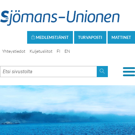
MEDLEMSTJÄNST
TURVAPOSTI
MATTINET
Yhteystiedot
Kuljetusliitot
FI
EN