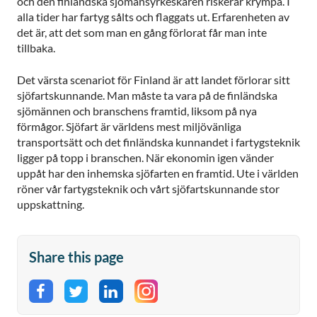
och den finländska sjömansyrkeskåren riskerar krympa. I
alla tider har fartyg sålts och flaggats ut. Erfarenheten av
det är, att det som man en gång förlorat får man inte
tillbaka.
Det värsta scenariot för Finland är att landet förlorar sitt
sjöfartskunnande. Man måste ta vara på de finländska
sjömännen och branschens framtid, liksom på nya
förmågor. Sjöfart är världens mest miljövänliga
transportsätt och det finländska kunnandet i fartygsteknik
ligger på topp i branschen. När ekonomin igen vänder
uppåt har den inhemska sjöfarten en framtid. Ute i världen
röner vår fartygsteknik och vårt sjöfartskunnande stor
uppskattning.
Share this page
Share on Facebook
Share on Twitter
Share on LinkedIn