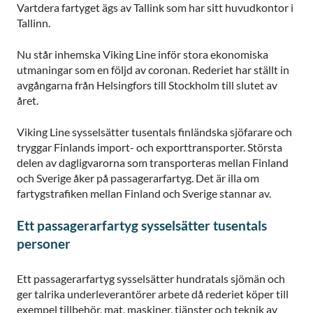
Vartdera fartyget ägs av Tallink som har sitt huvudkontor i
Tallinn.
Nu står inhemska Viking Line inför stora ekonomiska
utmaningar som en följd av coronan. Rederiet har ställt in
avgångarna från Helsingfors till Stockholm till slutet av
året.
Viking Line sysselsätter tusentals finländska sjöfarare och
tryggar Finlands import- och exporttransporter. Största
delen av dagligvarorna som transporteras mellan Finland
och Sverige åker på passagerarfartyg. Det är illa om
fartygstrafiken mellan Finland och Sverige stannar av.
Ett passagerarfartyg sysselsätter tusentals
personer
Ett passagerarfartyg sysselsätter hundratals sjömän och
ger talrika underleverantörer arbete då rederiet köper till
exempel tillbehör, mat, maskiner, tjänster och teknik av