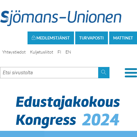
MEDLEMSTJÄNST
TURVAPOSTI
MATTINET
Yhteystiedot
Kuljetusliitot
FI
EN