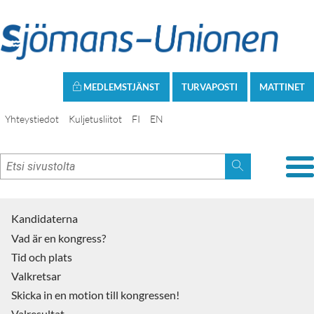
MEDLEMSTJÄNST
TURVAPOSTI
MATTINET
Yhteystiedot
Kuljetusliitot
FI
EN
Kandidaterna
Vad är en kongress?
Tid och plats
Valkretsar
Skicka in en motion till kongressen!
Valresultat