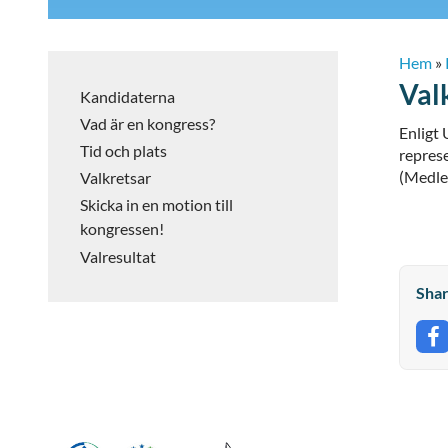
Hem
»
Val
Kandidaterna
Vad är en kongress?
Enligt
Tid och plats
repres
(Medlem
Valkretsar
Skicka in en motion till
kongressen!
Valresultat
Shar
S