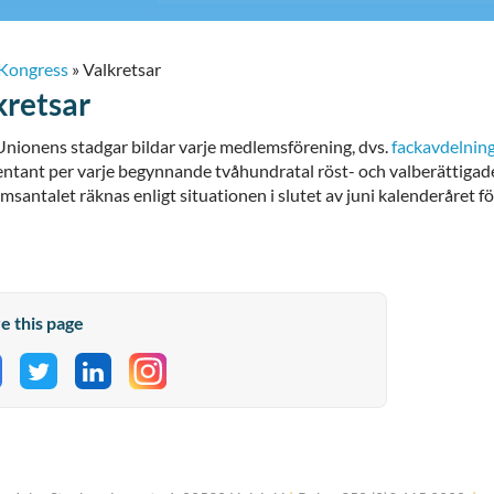
Kongress
»
Valkretsar
kretsar
 Unionens stadgar bildar varje medlemsförening, dvs.
fackavdelnin
entant per varje begynnande tvåhundratal röst- och valberättiga
santalet räknas enligt situationen i slutet av juni kalenderåret fö
e this page
hare on Facebook
Share on Twitter
Share on LinkedIn