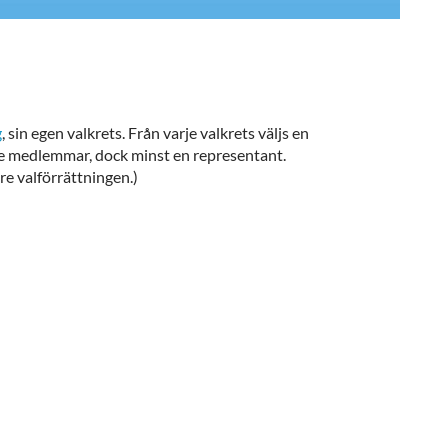
g
, sin egen valkrets. Från varje valkrets väljs en
de medlemmar, dock minst en representant.
re valförrättningen.)