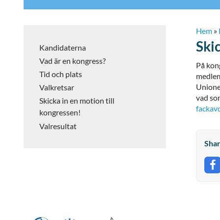
Hem
»
Ski
Kandidaterna
Vad är en kongress?
På kong
Tid och plats
medlemm
Unionen
Valkretsar
vad som
Skicka in en motion till
fackav
kongressen!
Valresultat
Shar
S