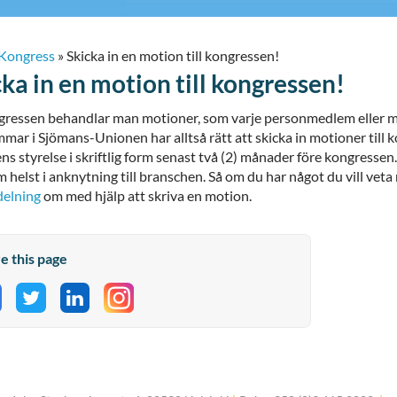
Kongress
»
Skicka in en motion till kongressen!
cka in en motion till kongressen!
ressen behandlar man motioner, som varje personmedlem eller medl
ar i Sjömans-Unionen har alltså rätt att skicka in motioner till k
s styrelse i skriftlig form senast två (2) månader före kongresse
 helst i anknytning till branschen. Så om du har något du vill veta 
delning
om med hjälp att skriva en motion.
e this page
hare on Facebook
Share on Twitter
Share on LinkedIn