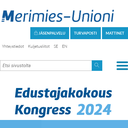
JÄSENPALVELU
TURVAPOSTI
MATTINET
Yhteystiedot
Kuljetusliitot
SE
EN