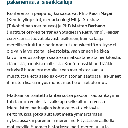
pakenemista ja seikkailuja
Konferenssin pääpuhujiksi saapuvat PhD
Kaori Nagai
(Kentin yliopisto), meriarkeologi Mirja Arnshav
(Tukoholman merimuseo) ja PhD
Matteo Barbano
(Institute of Mediterranean Studies in Rethymno). Heidän
esityksensä tuovat elävästi esille sen, kuinka laaja
merellisen kulttuuriperinnön tutkimuskenttä on. Kyse ei
ole vain laivoista tai laivastoista, vaan ennen kaikkea
laivoilla vuosisatojen saatossa matkustaneista henkilöistä,
eläimistä ja muista elollisista. Konferenssi kiinnittääkin
erityistä huomiota monilajiseen merihistoriaan ja
muistuttaa, että aalloilla ovat historian saatossa liikkuneet
ihmisten lisäksi myös monet muut elolliset olennot.
Matkaan on saatettu lähteä sotaa pakoon, kaupankäynnin
tai elannon vuoksi tai vaikkapa seikkailun toivossa.
Merellisten matkaajien kohtalot ovat kiehtovia
kertomuksia, jotka auttavat meitä ymmärtämään
nykyajassakin paremmin meren merkitystä sen aalloilla
matkaaville. Suomen historiassa meri, merenkulku ja