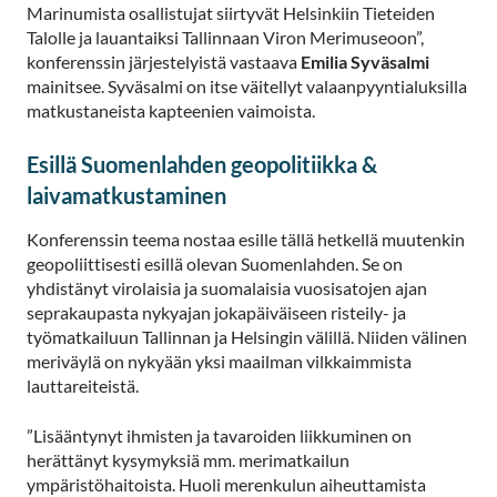
Marinumista osallistujat siirtyvät Helsinkiin Tieteiden
Talolle ja lauantaiksi Tallinnaan Viron Merimuseoon”,
konferenssin järjestelyistä vastaava
Emilia Syväsalmi
mainitsee. Syväsalmi on itse väitellyt valaanpyyntialuksilla
matkustaneista kapteenien vaimoista.
Esillä Suomenlahden geopolitiikka &
laivamatkustaminen
Konferenssin teema nostaa esille tällä hetkellä muutenkin
geopoliittisesti esillä olevan Suomenlahden. Se on
yhdistänyt virolaisia ja suomalaisia vuosisatojen ajan
seprakaupasta nykyajan jokapäiväiseen risteily- ja
työmatkailuun Tallinnan ja Helsingin välillä. Niiden välinen
meriväylä on nykyään yksi maailman vilkkaimmista
lauttareiteistä.
”Lisääntynyt ihmisten ja tavaroiden liikkuminen on
herättänyt kysymyksiä mm. merimatkailun
ympäristöhaitoista. Huoli merenkulun aiheuttamista