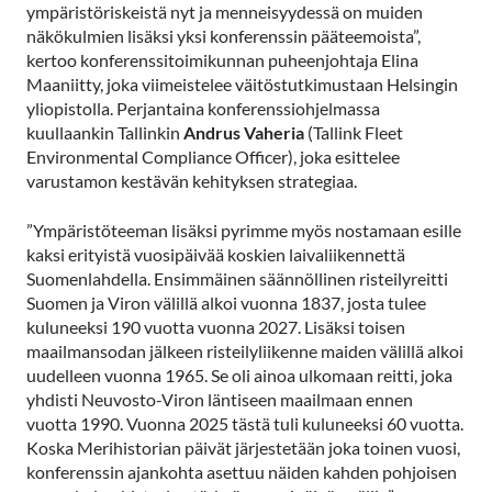
ympäristöriskeistä nyt ja menneisyydessä on muiden
näkökulmien lisäksi yksi konferenssin pääteemoista”,
kertoo konferenssitoimikunnan puheenjohtaja Elina
Maaniitty, joka viimeistelee väitöstutkimustaan Helsingin
yliopistolla. Perjantaina konferenssiohjelmassa
kuullaankin Tallinkin
Andrus Vaheria
(Tallink Fleet
Environmental Compliance Officer), joka esittelee
varustamon kestävän kehityksen strategiaa.
”Ympäristöteeman lisäksi pyrimme myös nostamaan esille
kaksi erityistä vuosipäivää koskien laivaliikennettä
Suomenlahdella. Ensimmäinen säännöllinen risteilyreitti
Suomen ja Viron välillä alkoi vuonna 1837, josta tulee
kuluneeksi 190 vuotta vuonna 2027. Lisäksi toisen
maailmansodan jälkeen risteilyliikenne maiden välillä alkoi
uudelleen vuonna 1965. Se oli ainoa ulkomaan reitti, joka
yhdisti Neuvosto-Viron läntiseen maailmaan ennen
vuotta 1990. Vuonna 2025 tästä tuli kuluneeksi 60 vuotta.
Koska Merihistorian päivät järjestetään joka toinen vuosi,
konferenssin ajankohta asettuu näiden kahden pohjoisen