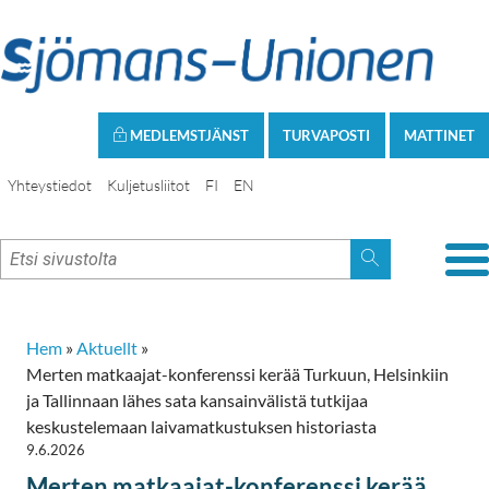
MEDLEMSTJÄNST
TURVAPOSTI
MATTINET
Yhteystiedot
Kuljetusliitot
FI
EN
Hem
»
Aktuellt
»
Merten matkaajat-konferenssi kerää Turkuun, Helsinkiin
ja Tallinnaan lähes sata kansainvälistä tutkijaa
keskustelemaan laivamatkustuksen historiasta
9.6.2026
Merten matkaajat-konferenssi kerää