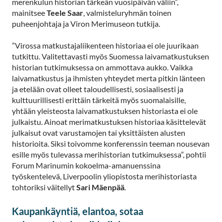
merenkulun historian tärkeän vuosipäivän väliin”,
mainitsee
Teele Saar
, valmisteluryhmän toinen
puheenjohtaja ja Viron Merimuseon tutkija.
”Virossa matkustajaliikenteen historiaa ei ole juurikaan
tutkittu. Valitettavasti myös Suomessa laivamatkustuksen
historian tutkimuksessa on ammottava aukko. Vaikka
laivamatkustus ja ihmisten yhteydet merta pitkin länteen
ja etelään ovat olleet taloudellisesti, sosiaalisesti ja
kulttuurillisesti erittäin tärkeitä myös suomalaisille,
yhtään yleisteosta laivamatkustuksen historiasta ei ole
julkaistu. Ainoat merimatkustuksen historiaa käsittelevät
julkaisut ovat varustamojen tai yksittäisten alusten
historioita. Siksi toivomme konferenssin teeman nousevan
esille myös tulevassa merihistorian tutkimuksessa”, pohtii
Forum Marinumin kokoelma-amanuenssina
työskentelevä, Liverpoolin yliopistosta merihistoriasta
tohtoriksi väitellyt
Sari Mäenpää
.
Kaupankäyntiä, elantoa, sotaa