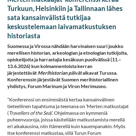
Turkuun, Helsinkiin ja Tallinnaan lähes
sata kansainvälistä tutkijaa
keskustelemaan laivamatkustuksen
historiasta
Suomessa ja Virossa nähdään harvinaisen suuri joukko
merellisen historian, arkeologian ja etnologian tutkijoita,
opiskelijoita ja harrastajia kesäkuun puolivälissä (11.–
13.6.2026) kun kolmannentoista kerran
järjestettävät
Merihistorian päivät
alkavat Turussa.
Konferenssin järjestävät Suomen merihistoriallinen
yhdistys, Forum Marinum ja Viron Merimuseo.
”Konferenssi on ensimmäistä kertaa kansainvälinen
tieteellinen tapahtuma ja teemana on ’Merten matkustajat
(
Travellers of the Sea
)’. Ohjelmassa on kymmeniä
puheenvuoroja, joissa käsitellään matkustamista merellä
eri aikakausina, niin Itämerellä kuin kauempanakin. Myös
itse konferenssi matkustaa, sillä Turun Forum