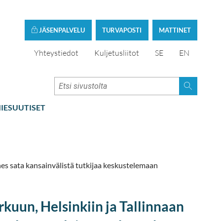
JÄSENPALVELU
TURVAPOSTI
MATTINET
Yhteystiedot
Kuljetusliitot
SE
EN
IESUUTISET
hes sata kansainvälistä tutkijaa keskustelemaan
kuun, Helsinkiin ja Tallinnaan