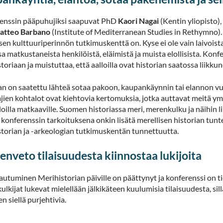
enssin pääpuhujiksi saapuvat PhD
Kaori Nagai
(Kentin yliopisto)
atteo Barbano
(Institute of Mediterranean Studies in Rethymno). H
sen kulttuuriperinnön tutkimuskenttä on. Kyse ei ole vain laivoista
a matkustaneista henkilöistä, eläimistä ja muista elollisista. Konf
toriaan ja muistuttaa, että aalloilla ovat historian saatossa liikk
n on saatettu lähteä sotaa pakoon, kaupankäynnin tai elannon vuok
jien kohtalot ovat kiehtovia kertomuksia, jotka auttavat meitä
loilla matkaaville. Suomen historiassa meri, merenkulku ja näihin lii
 konferenssin tarkoituksena onkin lisätä merellisen historian t
storian ja -arkeologian tutkimuskentän tunnettuutta.
enveto tilaisuudesta kiinnostaa lukijoita
autuminen Merihistorian päiville on päättynyt ja konferenssi on 
lkijat lukevat mielellään jälkikäteen kuulumisia tilaisuudesta, s
n siellä purjehtivia.