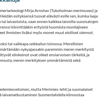
, meriarkeologi Mirja Arnshav (Tukoholman merimuseo) ja
eidän esityksensä tuovat elävästi esille sen, kuinka laaja
 tai laivastoista, vaan ennen kaikkea laivoilla vuosisatojen
erenssi kiinnittääkin erityistä huomiota monilajiseen
uneet ihmisten lisäksi myös monet muut elolliset olennot.
si tai vaikkapa seikkailun toivossa. Merellisten
 ymmärtämään nykyajassakin paremmin meren merkitystä
ttyvät elinkeinot ovat olleet ensiarvoisen tärkeitä, ja
untemusta, meren merkityksen ymmärtämistä sekä
tiedemiesvetoinen, mutta Merimies-lehti ja suomalaiset
illä laivamatkustaminen Suomenlahdella kiinnostaa