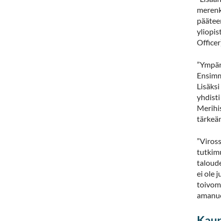
merenk
päätee
yliopis
Officer
”Ympär
Ensimmä
Lisäksi
yhdist
Merihi
tärkeän
”Viross
tutkim
taloude
ei ole 
toivom
amanuen
Kaup