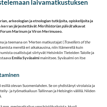
kustelemaan laivamatkustuksen
n, arkeologian ja etnologian tutkijoita, opiskelijoita ja
 kerran järjestettävät
Merihistorian päivät
alkavat
s, Forum Marinum ja Viron Merimuseo.
ma ja teemana on ’Merten matkustajat (
Travellers of the
mista merellä eri aikakausina, niin Itämerellä kuin
sta osallistujat siirtyvät Helsinkiin Tieteiden Talolle ja
vastaava
Emilia Syväsalmi
mainitsee. Syväsalmi on itse
staminen
i esillä olevan Suomenlahden. Se on yhdistänyt virolaisia ja
ily- ja työmatkailuun Tallinnan ja Helsingin välillä. Niiden
ä.
iä mm. merimatkailun ympäristöhaitoista. Huoli