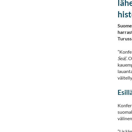
läh
his
Suomess
harras
Turuss
”Konfe
Sea
)’.
kauempa
lauanta
väitell
Esil
Konfere
suomala
välinen
”Lisää