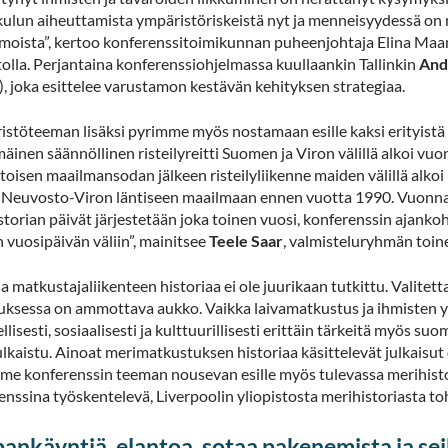
ulun aiheuttamista ympäristöriskeistä nyt ja menneisyydessä on 
moista”, kertoo konferenssitoimikunnan puheenjohtaja Elina Maani
tolla. Perjantaina konferenssiohjelmassa kuullaankin Tallinkin
And
), joka esittelee varustamon kestävän kehityksen strategiaa.
istöteeman lisäksi pyrimme myös nostamaan esille kaksi erityistä 
inen säännöllinen risteilyreitti Suomen ja Viron välillä alkoi vu
 toisen maailmansodan jälkeen risteilyliikenne maiden välillä alkoi
i Neuvosto-Viron läntiseen maailmaan ennen vuotta 1990. Vuonna 
storian päivät järjestetään joka toinen vuosi, konferenssin ajank
 vuosipäivän väliin”, mainitsee
Teele Saar
, valmisteluryhmän toin
a matkustajaliikenteen historiaa ei ole juurikaan tutkittu. Valit
uksessa on ammottava aukko. Vaikka laivamatkustus ja ihmisten yht
llisesti, sosiaalisesti ja kulttuurillisesti erittäin tärkeitä myös s
julkaistu. Ainoat merimatkustuksen historiaa käsittelevät julkaisut 
me konferenssin teeman nousevan esille myös tulevassa merihist
ssina työskentelevä, Liverpoolin yliopistosta merihistoriasta toh
ankäyntiä, elantoa, sotaa pakenemista ja sei