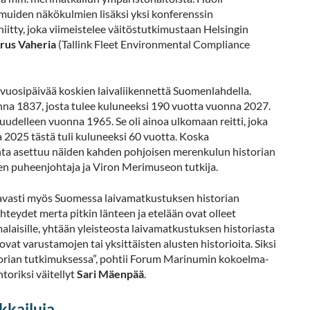
muiden näkökulmien lisäksi yksi konferenssin
itty, joka viimeistelee väitöstutkimustaan Helsingin
rus Vaheria
(Tallink Fleet Environmental Compliance
vuosipäivää koskien laivaliikennettä Suomenlahdella.
onna 1837, josta tulee kuluneeksi 190 vuotta vuonna 2027.
 uudelleen vuonna 1965. Se oli ainoa ulkomaan reitti, joka
2025 tästä tuli kuluneeksi 60 vuotta. Koska
ohta asettuu näiden kahden pohjoisen merenkulun historian
en puheenjohtaja ja Viron Merimuseon tutkija.
ettavasti myös Suomessa laivamatkustuksen historian
eydet merta pitkin länteen ja etelään ovat olleet
uomalaisille, yhtään yleisteosta laivamatkustuksen historiasta
ovat varustamojen tai yksittäisten alusten historioita. Siksi
orian tutkimuksessa”, pohtii Forum Marinumin kokoelma-
toriksi väitellyt
Sari Mäenpää
.
kkailuja