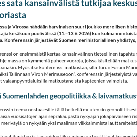
es sata kansainvälistä tutkijaa kes
toriasta
a ja Virossa nähdään harvinaisen suuri joukko merellisen historia
tajia kesäkuun puolivälissä (11.–13.6.2026) kun kolmannentoista
a. Konferenssin järjestävät Suomen merihistoriallinen yhdisty
renssi on ensimmäistä kertaa kansainvälinen tieteellinen tapahtu
 Ohjelmassa on kymmeniä puheenvuoroja, joissa käsitellään matkusta
nakin. Myös itse konferenssi matkustaa, sillä Turun Forum Marinumi
iksi Tallinnaan Viron Merimuseoon”, konferenssin järjestelyistä 
yt valaanpyyntialuksilla matkustaneista kapteenien vaimoista.
lä Suomenlahden geopolitiikka & laivamatku
nssin teema nostaa esille tällä hetkellä muutenkin geopoliittisest
isia vuosisatojen ajan seprakaupasta nykyajan jokapäiväiseen riste
 meriväylä on nykyään yksi maailman vilkkaimmista lauttareiteist
ntynyt ihmisten ja tavaroiden liikkuminen on herättänyt kysymyks