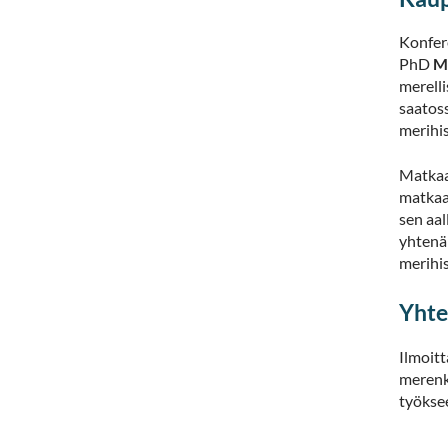
Konfer
PhD
M
merelli
saatoss
merihis
Matkaa
matkaa
sen aal
yhtenä
merihi
Yhte
Ilmoitt
merenku
työksee