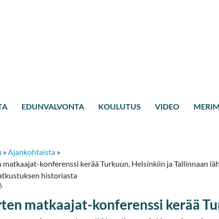
TA
EDUNVALVONTA
KOULUTUS
VIDEO
MERIM
u
»
Ajankohtaista
»
matkaajat-konferenssi kerää Turkuun, Helsinkiin ja Tallinnaan lä
atkustuksen historiasta
6
ten matkaajat-konferenssi kerää Tur