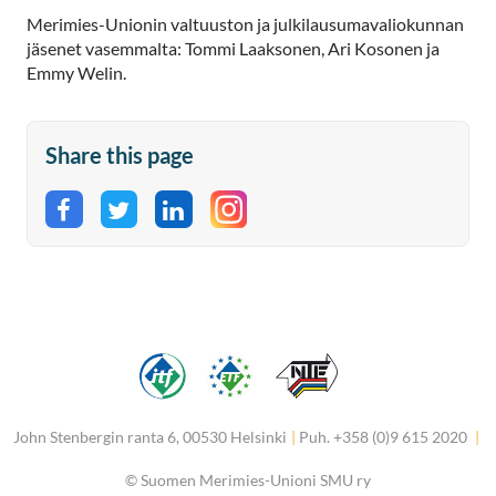
Merimies-Unionin valtuuston ja julkilausumavaliokunnan
jäsenet vasemmalta: Tommi Laaksonen, Ari Kosonen ja
Emmy Welin.
Share this page
Share on Facebook
Share on Twitter
Share on LinkedIn
John Stenbergin ranta 6, 00530 Helsinki
|
Puh. +358 (0)9 615 2020
|
©
Suomen Merimies-Unioni SMU ry