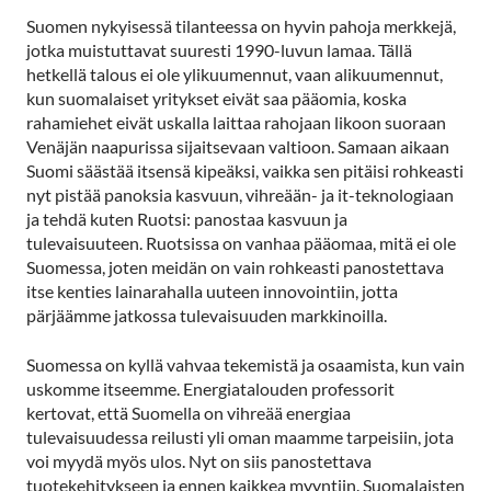
Suomen nykyisessä tilanteessa on hyvin pahoja merkkejä,
jotka muistuttavat suuresti 1990-luvun lamaa. Tällä
hetkellä talous ei ole ylikuumennut, vaan alikuumennut,
kun suomalaiset yritykset eivät saa pääomia, koska
rahamiehet eivät uskalla laittaa rahojaan likoon suoraan
Venäjän naapurissa sijaitsevaan valtioon. Samaan aikaan
Suomi säästää itsensä kipeäksi, vaikka sen pitäisi rohkeasti
nyt pistää panoksia kasvuun, vihreään- ja it-teknologiaan
ja tehdä kuten Ruotsi: panostaa kasvuun ja
tulevaisuuteen. Ruotsissa on vanhaa pääomaa, mitä ei ole
Suomessa, joten meidän on vain rohkeasti panostettava
itse kenties lainarahalla uuteen innovointiin, jotta
pärjäämme jatkossa tulevaisuuden markkinoilla.
Suomessa on kyllä vahvaa tekemistä ja osaamista, kun vain
uskomme itseemme. Energiatalouden professorit
kertovat, että Suomella on vihreää energiaa
tulevaisuudessa reilusti yli oman maamme tarpeisiin, jota
voi myydä myös ulos. Nyt on siis panostettava
tuotekehitykseen ja ennen kaikkea myyntiin. Suomalaisten