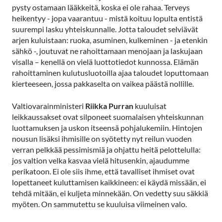
pysty ostamaan lääkkeitä, koska ei ole rahaa. Terveys
heikentyy - jopa vaarantuu - mistä koituu lopulta entistä
suurempi lasku yhteiskunnalle. Jotta taloudet selviävät
arjen kuluistaan: ruoka, asuminen, kulkeminen - ja etenkin
sähkö -, joutuvat ne rahoittamaan menojaan ja laskujaan
visalla – kenellä on vielä luottotiedot kunnossa. Elämän
rahoittaminen kulutusluotoilla ajaa taloudet loputtomaan
kierteeseen, jossa pakkaselta on vaikea päästä nollille.
Valtiovarainministeri
Riikka Purran
kuuluisat
leikkaussakset ovat silponeet suomalaisen yhteiskunnan
luottamuksen ja uskon itseensä pohjalukemiin. Hintojen
nousun lisäksi ihmisille on syötetty nyt reilun vuoden
verran pelkkää pessimismiä ja ohjattu heitä pelottelulla:
jos valtion velka kasvaa vielä hitusenkin, ajaudumme
perikatoon. Ei ole siis ihme, että tavalliset ihmiset ovat
lopettaneet kuluttamisen kaikkineen: ei käydä missään, ei
tehdä mitään, ei kuljeta minnekään. On vedetty suu säkkiä
myöten. On sammutettu se kuuluisa viimeinen valo.