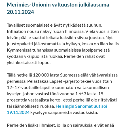
Merimies-Unionin valtuuston julkilausuma
20.11.2024
Tavalliset suomalaiset elävät nyt kädestä suuhun.
Inflaation nousu näkyy ruoan hinnoissa. Vielä vuosi sitten
leivän päälle saattoi leikata kaksikin siivua juustoa. Nyt
juustopaketti jää ostamatta ja hyllyyn, koska on liian kallis.
Kymmenissä tuhansissa suomalaisissa lapsiperheissä
syödään yksipuolista ruokaa. Perheiden rahat ovat
yksinkertaisesti loppu.
Tällä hetkellä 120 000 lasta Suomessa elää vähävaraisissa
perheissä. Pelastakaa Lapset -järjestö tekee vuosittain
12–17-vuotiaille lapsille suunnatun valtakunnallisen
kyselyn, johon vastasi tänä vuonna 1 653 lasta. 19
prosenttia vastaajista kertoi, ettei perheillä ole riittävästi
tai säännöllisesti ruokaa,
Helsingin Sanomat uutisoi
19.11.2024
kyselyyn saapuneista vastauksista.
Perheiden lisäksi ihmiset, joilla on sairauksia, eivät enää