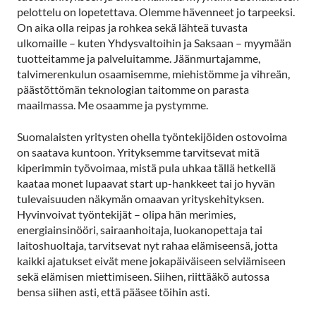
pelottelu on lopetettava. Olemme hävenneet jo tarpeeksi.
On aika olla reipas ja rohkea sekä lähteä tuvasta
ulkomaille – kuten Yhdysvaltoihin ja Saksaan – myymään
tuotteitamme ja palveluitamme. Jäänmurtajamme,
talvimerenkulun osaamisemme, miehistömme ja vihreän,
päästöttömän teknologian taitomme on parasta
maailmassa. Me osaamme ja pystymme.
Suomalaisten yritysten ohella työntekijöiden ostovoima
on saatava kuntoon. Yrityksemme tarvitsevat mitä
kiperimmin työvoimaa, mistä pula uhkaa tällä hetkellä
kaataa monet lupaavat start up-hankkeet tai jo hyvän
tulevaisuuden näkymän omaavan yrityskehityksen.
Hyvinvoivat työntekijät – olipa hän merimies,
energiainsinööri, sairaanhoitaja, luokanopettaja tai
laitoshuoltaja, tarvitsevat nyt rahaa elämiseensä, jotta
kaikki ajatukset eivät mene jokapäiväiseen selviämiseen
sekä elämisen miettimiseen. Siihen, riittääkö autossa
bensa siihen asti, että pääsee töihin asti.