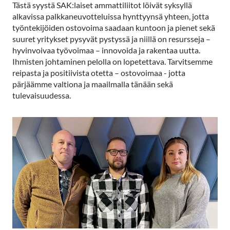
Tästä syystä SAK:laiset ammattiliitot löivät syksyllä
alkavissa palkkaneuvotteluissa hynttyynsä yhteen, jotta
työntekijöiden ostovoima saadaan kuntoon ja pienet sekä
suuret yritykset pysyvät pystyssä ja niillä on resursseja –
hyvinvoivaa työvoimaa – innovoida ja rakentaa uutta.
Ihmisten johtaminen pelolla on lopetettava. Tarvitsemme
reipasta ja positiivista otetta – ostovoimaa - jotta
pärjäämme valtiona ja maailmalla tänään sekä
tulevaisuudessa.