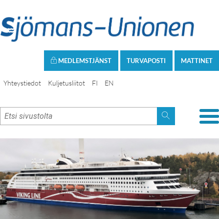
MEDLEMSTJÄNST
TURVAPOSTI
MATTINET
Yhteystiedot
Kuljetusliitot
FI
EN