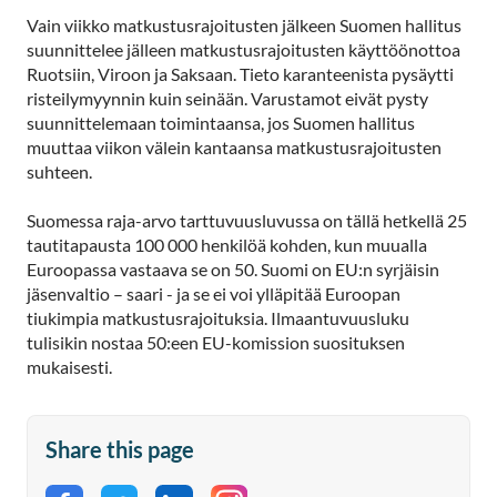
Vain viikko matkustusrajoitusten jälkeen Suomen hallitus
suunnittelee jälleen matkustusrajoitusten käyttöönottoa
Ruotsiin, Viroon ja Saksaan. Tieto karanteenista pysäytti
risteilymyynnin kuin seinään. Varustamot eivät pysty
suunnittelemaan toimintaansa, jos Suomen hallitus
muuttaa viikon välein kantaansa matkustusrajoitusten
suhteen.
Suomessa raja-arvo tarttuvuusluvussa on tällä hetkellä 25
tautitapausta 100 000 henkilöä kohden, kun muualla
Euroopassa vastaava se on 50. Suomi on EU:n syrjäisin
jäsenvaltio – saari - ja se ei voi ylläpitää Euroopan
tiukimpia matkustusrajoituksia. Ilmaantuvuusluku
tulisikin nostaa 50:een EU-komission suosituksen
mukaisesti.
Share this page