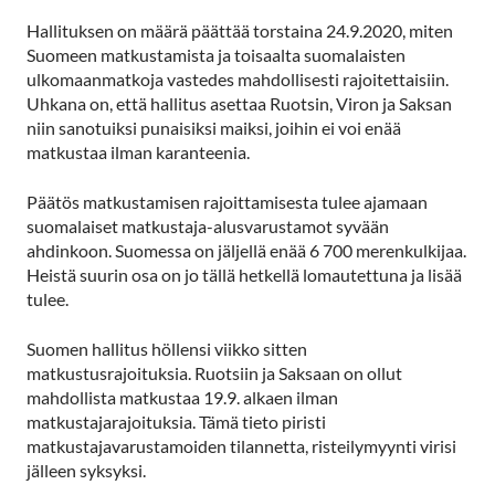
Hallituksen on määrä päättää torstaina 24.9.2020, miten
Suomeen matkustamista ja toisaalta suomalaisten
ulkomaanmatkoja vastedes mahdollisesti rajoitettaisiin.
Uhkana on, että hallitus asettaa Ruotsin, Viron ja Saksan
niin sanotuiksi punaisiksi maiksi, joihin ei voi enää
matkustaa ilman karanteenia.
Päätös matkustamisen rajoittamisesta tulee ajamaan
suomalaiset matkustaja-alusvarustamot syvään
ahdinkoon. Suomessa on jäljellä enää 6 700 merenkulkijaa.
Heistä suurin osa on jo tällä hetkellä lomautettuna ja lisää
tulee.
Suomen hallitus höllensi viikko sitten
matkustusrajoituksia. Ruotsiin ja Saksaan on ollut
mahdollista matkustaa 19.9. alkaen ilman
matkustajarajoituksia. Tämä tieto piristi
matkustajavarustamoiden tilannetta, risteilymyynti virisi
jälleen syksyksi.