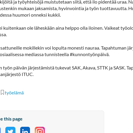
ijöitä ja työyhteisöjä muistutetaan siitä, että ilo pidentää uraa. 
ustenkin mukaan jaksamista, hyvinvointia ja työn tuottavuutta. H
dessa huumori onneksi kukkii.
ei kuitenkaan ole läheskään aina helppo olla iloinen. Vaikeat työol
sa.
 sattuneille mokillekin voi lopulta monesti nauraa. Tapahtuman jä
sosiaalisessa mediassa tunnisteella #kunnontyönpäivä.
 työn päivän järjestämistä tukevat SAK, Akava, STTK ja SASK. Ta
anjärjestö ITUC.
työelämä
e this page