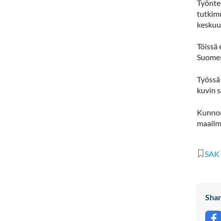
Työntek
tutkim
keskuu
Töissä 
Suomes
Työssä
kuvin 
Kunnon
maailm
SAK
Shar