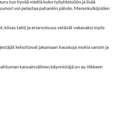
Nauru tuo hyvää mieltä koko työyhteisöön ja lisää
uumori voi pelastaa pahankin päivän. Merenkulkijoiden
ot, kiivas tahti ja eriarvoisuus vetävät vakavaksi myös
rjestäjät kehottavat jakamaan hauskoja mokia sanoin ja
pahtuman kansainvälinen käynnistäjä on ay-liikkeen