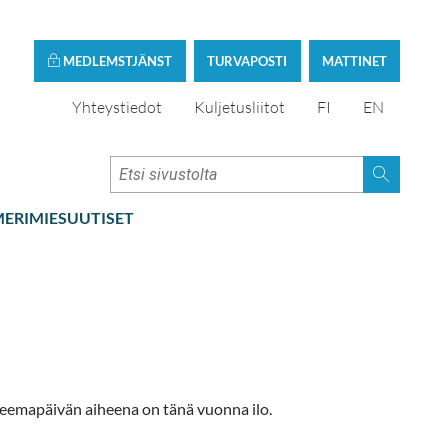
MEDLEMSTJÄNST
TURVAPOSTI
MATTINET
Yhteystiedot
Kuljetusliitot
FI
EN
ERIMIESUUTISET
eemapäivän aiheena on tänä vuonna ilo.