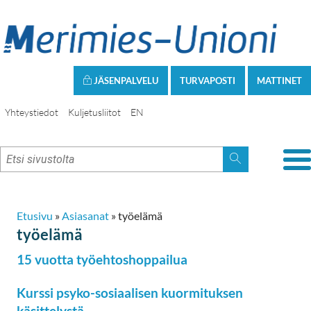
JÄSENPALVELU
TURVAPOSTI
MATTINET
Yhteystiedot
Kuljetusliitot
EN
Etusivu
»
Asiasanat
»
työelämä
työelämä
15 vuotta työehtoshoppailua
Kurssi psyko-sosiaalisen kuormituksen
käsittelystä