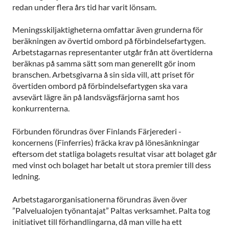
redan under flera års tid har varit lönsam.
Meningsskiljaktigheterna omfattar även grunderna för
beräkningen av övertid ombord på förbindelsefartygen.
Arbetstagarnas representanter utgår från att övertiderna
beräknas på samma sätt som man generellt gör inom
branschen. Arbetsgivarna å sin sida vill, att priset för
övertiden ombord på förbindelsefartygen ska vara
avsevärt lägre än på landsvägsfärjorna samt hos
konkurrenterna.
Förbunden förundras över Finlands Färjerederi -
koncernens (Finferries) fräcka krav på lönesänkningar
eftersom det statliga bolagets resultat visar att bolaget går
med vinst och bolaget har betalt ut stora premier till dess
ledning.
Arbetstagarorganisationerna förundras även över
”Palvelualojen työnantajat” Paltas verksamhet. Palta tog
initiativet till förhandlingarna, då man ville ha ett