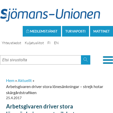
MEDLEMSTJÄNST
TURVAPOSTI
MATTINET
Yhteystiedot
Kuljetusliitot
FI
EN
Hem
»
Aktuellt
»
Arbetsgivaren driver stora lönesänkningar – strejk hotar
skärgårdstrafiken
25.4.2017
Arbetsgivaren driver stora