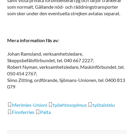
samt vissa privata förbindelsefartyg och färjor trafikerar
som normalt. Gällande nöd- och räddningstransporter
som sker under den eventuella strejken avtalas separat.
Mera information fås av:
Johan Ramsland, verksamhetsledare,
Skeppsbefälsförbundet, tel. 040 667 2227;
Robert Nyman, verksamhetsledare, Maskinförbundet, tel.
050 454 2767;
Simo Zitting, ordförande, Sjömans-Unionen, tel. 0400 813
079
Merimies-Unioni
työehtosopimus
työtaistelu
Finnferries
Palta