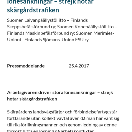
lönesänkningar – strejk hotar
skärgårdstrafiken
Suomen Laivanpäällystöliitto – Finlands
Skeppsbefälsförbund ry; Suomen Konepäällystöliitto –
Finlands Maskinbefälsförbund ry; Suomen Merimies-
Unioni - Finlands Sjömans-Union FSU ry
Pressmeddelande
25.4.2017
Arbetsgivaren driver stora lönesänkningar – strejk
hotar skärgårdstrafiken
Skärgårdens landsvägsfärjor och förbindelsefartyg står
fortfarande utan kollektivavtal även då man har vänt sig
till riksförlikningsmannen och genom ledning av denne
försökt hitta en lösning på arbetskonflikten.