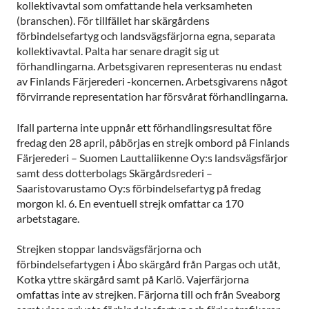
kollektivavtal som omfattande hela verksamheten
(branschen). För tillfället har skärgårdens
förbindelsefartyg och landsvägsfärjorna egna, separata
kollektivavtal. Palta har senare dragit sig ut
förhandlingarna. Arbetsgivaren representeras nu endast
av Finlands Färjerederi -koncernen. Arbetsgivarens något
förvirrande representation har försvårat förhandlingarna.
Ifall parterna inte uppnår ett förhandlingsresultat före
fredag den 28 april, påbörjas en strejk ombord på Finlands
Färjerederi – Suomen Lauttaliikenne Oy:s landsvägsfärjor
samt dess dotterbolags Skärgårdsrederi –
Saaristovarustamo Oy:s förbindelsefartyg på fredag
morgon kl. 6. En eventuell strejk omfattar ca 170
arbetstagare.
Strejken stoppar landsvägsfärjorna och
förbindelsefartygen i Åbo skärgård från Pargas och utåt,
Kotka yttre skärgård samt på Karlö. Vajerfärjorna
omfattas inte av strejken. Färjorna till och från Sveaborg