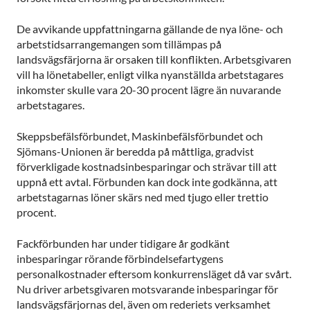
De avvikande uppfattningarna gällande de nya löne- och
arbetstidsarrangemangen som tillämpas på
landsvägsfärjorna är orsaken till konflikten. Arbetsgivaren
vill ha lönetabeller, enligt vilka nyanställda arbetstagares
inkomster skulle vara 20-30 procent lägre än nuvarande
arbetstagares.
Skeppsbefälsförbundet, Maskinbefälsförbundet och
Sjömans-Unionen är beredda på måttliga, gradvist
förverkligade kostnadsinbesparingar och strävar till att
uppnå ett avtal. Förbunden kan dock inte godkänna, att
arbetstagarnas löner skärs ned med tjugo eller trettio
procent.
Fackförbunden har under tidigare år godkänt
inbesparingar rörande förbindelsefartygens
personalkostnader eftersom konkurrensläget då var svårt.
Nu driver arbetsgivaren motsvarande inbesparingar för
landsvägsfärjornas del, även om rederiets verksamhet