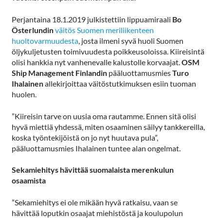
Perjantaina 18.1.2019 julkistettiin lippuamiraali
Bo
Österlundin
väitös Suomen meriliikenteen
huoltovarmuudesta
, josta ilmeni syvä huoli Suomen
öljykuljetusten toimivuudesta poikkeusoloissa. Kiireisintä
olisi hankkia nyt vanhenevalle kalustolle korvaajat.
OSM
Ship Management Finlandin
pääluottamusmies
Turo
Ihalainen
allekirjoittaa väitöstutkimuksen esiin tuoman
huolen.
”Kiireisin tarve on uusia oma rautamme. Ennen sitä olisi
hyvä miettiä yhdessä, miten osaaminen säilyy tankkereilla,
koska työntekijöistä on jo nyt huutava pula”,
pääluottamusmies Ihalainen tuntee alan ongelmat.
Sekamiehitys hävittää suomalaista merenkulun
osaamista
”Sekamiehitys ei ole mikään hyvä ratkaisu, vaan se
hävittää loputkin osaajat miehistöstä ja koulupolun