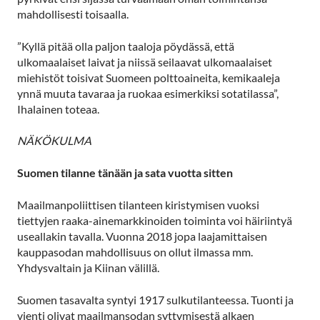
mahdollisesti toisaalla.
”Kyllä pitää olla paljon taaloja pöydässä, että
ulkomaalaiset laivat ja niissä seilaavat ulkomaalaiset
miehistöt toisivat Suomeen polttoaineita, kemikaaleja
ynnä muuta tavaraa ja ruokaa esimerkiksi sotatilassa”,
Ihalainen toteaa.
NÄKÖKULMA
Suomen tilanne tänään ja sata vuotta sitten
Maailmanpoliittisen tilanteen kiristymisen vuoksi
tiettyjen raaka-ainemarkkinoiden toiminta voi häiriintyä
useallakin tavalla. Vuonna 2018 jopa laajamittaisen
kauppasodan mahdollisuus on ollut ilmassa mm.
Yhdysvaltain ja Kiinan välillä.
Suomen tasavalta syntyi 1917 sulkutilanteessa. Tuonti ja
vienti olivat maailmansodan syttymisestä alkaen