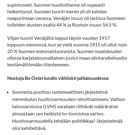
supistuneet. Suomen huoltotilanne oli nopeasti
heikentynyt. Suomen tuonti meren yli oli kahden
naapurimaan varassa. Venäjän osuus oli lastissa Suomeen
tulleiden alusten osalta 44 % ja Ruotsin osuus 54,5 %.
Viljan tuonti Venäjältä loppui täysin vuoden 1917
loppuun mennessä, kun se vielä vuonna 1915 oli ollut noin
20 % Suomen kokonaistuonnista. Suomen maatalouden
ollessa karjatalousvaltainen joutui maan elintarvikehuolto
kestämättömään tilanteeseen.
Nostoja Bo Österlundin väitöskirjatilaisuudessa:
Suomesta puuttuu systemaattinen järjestelmä
merenkulun huoltovarmuuden rahoittamiseen. Valtion
talousarviossa (LVM) varataan riittävät määrärahat
ainoastaan sen hetkistä hv-tonnistoa varten.
Huoltovarmuudella tehdään politiikkaa? Järjestelmää
olisi kehitettävä.