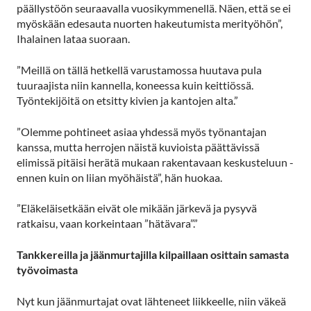
päällystöön seuraavalla vuosikymmenellä. Näen, että se ei
myöskään edesauta nuorten hakeutumista merityöhön”,
Ihalainen lataa suoraan.
”Meillä on tällä hetkellä varustamossa huutava pula
tuuraajista niin kannella, koneessa kuin keittiössä.
Työntekijöitä on etsitty kivien ja kantojen alta.”
”Olemme pohtineet asiaa yhdessä myös työnantajan
kanssa, mutta herrojen näistä kuvioista päättävissä
elimissä pitäisi herätä mukaan rakentavaan keskusteluun -
ennen kuin on liian myöhäistä”, hän huokaa.
”Eläkeläisetkään eivät ole mikään järkevä ja pysyvä
ratkaisu, vaan korkeintaan ”hätävara”.”
Tankkereilla ja jäänmurtajilla kilpaillaan osittain samasta
työvoimasta
Nyt kun jäänmurtajat ovat lähteneet liikkeelle, niin väkeä