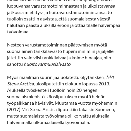
luopuvansa varustamotoiminnastaan ja ulkoistavansa
jatkossa miehitys- ja hoitovarustamotoimintansa. Jo
tuolloin osattiin aavistaa, että suomalaisesta väestä
halutaan päästä aluksilla eroon ja ottaa tilalle halvempaa
työvoimaa.
Nesteen varustamotoiminnan päättymisen myötä
suomalainen tankkilaivasto hupeni minimiin ja jäljelle
jätettiin vain viisi tankkilaivaa ja kolme hinaajaa, niin
sanottu
huoltovarmuuslaivasto
.
Myös maailman suurin jääluokitettu öljytankkeri,
M/t
Stena Arctica
, ulosliputettiin elokuun lopussa 2013.
Aluksella työskenteli tuolloin noin 20 hengen
suomalaismiehistö. Ulosliputuksen myötä heidän
työpaikkansa hävisivät. Muutamaa vuotta myöhemmin
(2017) M/t Stena Arctica liputettiin takaisin Suomeen,
mutta suomalaista työvoimaa oli korvattu aluksella
halvemmalla ulkomaalaisella työvoimalla.