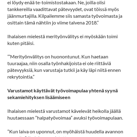
ei löydy enää te-toimistostakaan. Ne, joilla olisi
tankkereilla vaadittavat pätevyydet, ovat töissä myös
jäänmurtajilla. Kilpailemme siis samasta työvoimasta ja
osittain tämä nähtiin jo viime talvena 2018.”
Ihalaisen mielestä merityönvälitys ei myöskään toimi
kuten pitäisi.
’”Merityönvälitys on huonontunut. Kun haetaan
tuuraajaa, niin osalla työnhakijoista ei ole riittäviä
pätevyyksiä, kun varustaja tutkii ja käy läpi niitä ennen
rekrytointia.”
Varustamot käyttävät työvoimapulaa yhtenä syynä
sekamiehityksen lisäämiseen
Ihalaisen mielestä varustamot kävelevät heikolla jäällä
huutaessaan ”halpatyövoimaa” avuksi työvoimapulaan.
”Kun laiva on uponnut, on myöhäistä huudella avannon