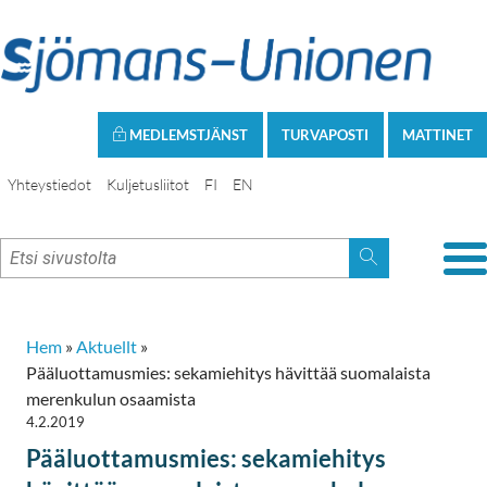
MEDLEMSTJÄNST
TURVAPOSTI
MATTINET
Yhteystiedot
Kuljetusliitot
FI
EN
Hem
»
Aktuellt
»
Pääluottamusmies: sekamiehitys hävittää suomalaista
merenkulun osaamista
4.2.2019
Pääluottamusmies: sekamiehitys