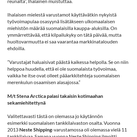
reunalta”, Ihalainen muistuttaa.
Ihalaisen mielestä varustamot käyttävätkin nykyistä
työvoimapulaa osasyynä lisätäkseen ulkomaalaisen
miehistön määrää suomalaisilla kauppa-aluksilla. On
ymmärrettävää, että kilpailukyky on tätä päivää, mutta
huoltovarmuutta ei saa vaarantaa markkinatalouden
ehdoilla.
”Varustajat haluaisivat päästä kaikessa helpolla. Se on niin
helppoa huudella, että ei ole suomalaista työvoimaa,
vaikka he itse ovat olleet pääarkkitehteja suomalaisen
merenkulun osaamisen alasajossa.”
M/t Stena Arctica palasi takaisin kotimaahan
sekamiehitettynä
Valitettavasti tästä on olemassa jo käytännön
esimerkki suomalaisen tankkilaivaston osalta. Vuonna
2013
Neste Shipping
-varustamossa oli olemassa vielä 11
tankkilaivaa. Samana vuonna Neste Shipping ilmoitti