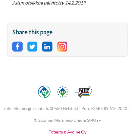
Jutun otsikkoa päivitetty 14.2.2019
Share this page
Share on Facebook
Share on Twitter
Share on LinkedIn
John Stenbergin ranta 6, 00530 Helsinki
|
Puh. +358 (0)9 615 2020
|
©
Suomen Merimies-Unioni SMU ry
Toteutus: Avoine Oy