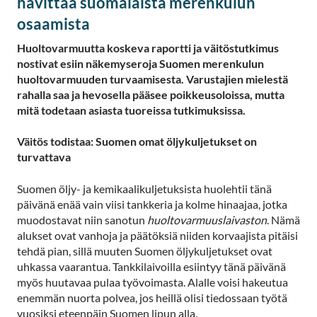
hävittää suomalaista merenkulun
osaamista
Huoltovarmuutta koskeva raportti ja väitöstutkimus
nostivat esiin näkemyseroja Suomen merenkulun
huoltovarmuuden turvaamisesta. Varustajien mielestä
rahalla saa ja hevosella pääsee poikkeusoloissa, mutta
mitä todetaan asiasta tuoreissa tutkimuksissa.
Väitös todistaa: Suomen omat öljykuljetukset on
turvattava
Suomen öljy- ja kemikaalikuljetuksista huolehtii tänä
päivänä enää vain viisi tankkeria ja kolme hinaajaa, jotka
muodostavat niin sanotun
huoltovarmuuslaivaston
. Nämä
alukset ovat vanhoja ja päätöksiä niiden korvaajista pitäisi
tehdä pian, sillä muuten Suomen öljykuljetukset ovat
uhkassa vaarantua. Tankkilaivoilla esiintyy tänä päivänä
myös huutavaa pulaa työvoimasta. Alalle voisi hakeutua
enemmän nuorta polvea, jos heillä olisi tiedossaan työtä
vuosiksi eteenpäin Suomen lipun alla.