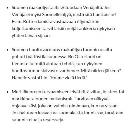
Suomen raakaöljystä 85 % tuodaan Venäjältä. Jos
Venäjä ei myisi Suomelle öljyä, mistä sitä haettaisiin?
Esim. Rotterdamista vastaavaan öljymäärän
kuljettamiseen tarvittaisiin neljä tankkeria nykyisen
yhden laivan sijaan.
Suomen huoltovarmuus raakaöljyn tuonnin osalta
puhutti väitöstilaisuudessa. Bo Österlund on
tiedustellut mitä aiotaan tehdä, kun nykyinen
huoltovarmuuslaivasto vanhenee. Mitä niiden jälkeen?
Hänelle vastattiin: ”Emme vielä tiedä.”
Meriliikenteen turvaamiseen eivät riitä viitat, loisteet tai
markkinatalouden mekanismit. Tarvitaan näkyvä,
ohjaava käsi, joka on valmis toimimaan, kun tarvitaan.
Jos halutaan kasvattaa suomalaista tonnistoa, tarvitaan
suunnittelua ja resursseja.