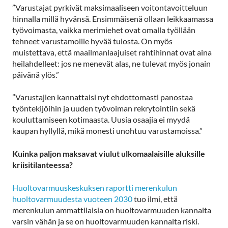
”Varustajat pyrkivät maksimaaliseen voitontavoitteluun
hinnalla millä hyvänsä. Ensimmäisenä ollaan leikkaamassa
työvoimasta, vaikka merimiehet ovat omalla työllään
tehneet varustamoille hyvää tulosta. On myös
muistettava, että maailmanlaajuiset rahtihinnat ovat aina
heilahdelleet: jos ne menevät alas, ne tulevat myös jonain
päivänä ylös.”
”Varustajien kannattaisi nyt ehdottomasti panostaa
työntekijöihin ja uuden työvoiman rekrytointiin sekä
kouluttamiseen kotimaasta. Uusia osaajia ei myydä
kaupan hyllyllä, mikä monesti unohtuu varustamoissa.”
Kuinka paljon maksavat viulut ulkomaalaisille aluksille
kriisitilanteessa?
Huoltovarmuuskeskuksen raportti merenkulun
huoltovarmuudesta vuoteen 2030
tuo ilmi, että
merenkulun ammattilaisia on huoltovarmuuden kannalta
varsin vähän ja se on huoltovarmuuden kannalta riski.