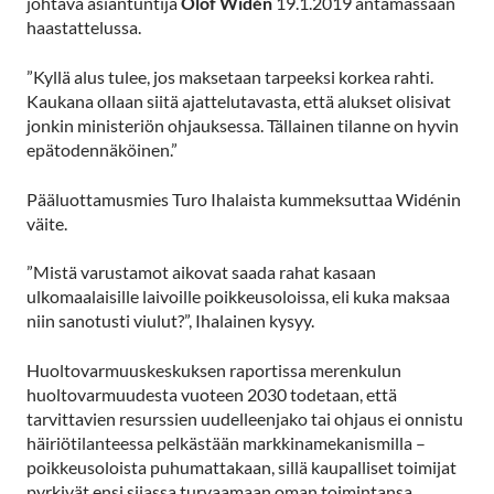
johtava asiantuntija
Olof Widén
19.1.2019 antamassaan
haastattelussa.
”Kyllä alus tulee, jos maksetaan tarpeeksi korkea rahti.
Kaukana ollaan siitä ajattelutavasta, että alukset olisivat
jonkin ministeriön ohjauksessa. Tällainen tilanne on hyvin
epätodennäköinen.”
Pääluottamusmies Turo Ihalaista kummeksuttaa Widénin
väite.
”Mistä varustamot aikovat saada rahat kasaan
ulkomaalaisille laivoille poikkeusoloissa, eli kuka maksaa
niin sanotusti viulut?”, Ihalainen kysyy.
Huoltovarmuuskeskuksen raportissa merenkulun
huoltovarmuudesta vuoteen 2030 todetaan, että
tarvittavien resurssien uudelleenjako tai ohjaus ei onnistu
häiriötilanteessa pelkästään markkinamekanismilla –
poikkeusoloista puhumattakaan, sillä kaupalliset toimijat
pyrkivät ensi sijassa turvaamaan oman toimintansa