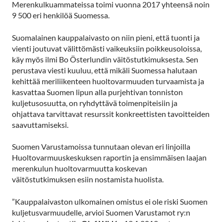
Merenkulkuammateissa toimi vuonna 2017 yhteensä noin
9 500 eri henkilöä Suomessa.
Suomalainen kauppalaivasto on niin pieni, että tuonti ja
vienti joutuvat välittömästi vaikeuksiin poikkeusoloissa,
käy myös ilmi Bo Österlundin väitöstutkimuksesta. Sen
perustava viesti kuuluu, että mikäli Suomessa halutaan
kehittää meriliikenteen huoltovarmuuden turvaamista ja
kasvattaa Suomen lipun alla purjehtivan tonniston
kuljetusosuutta, on ryhdyttävä toimenpiteisiin ja
ohjattava tarvittavat resurssit konkreettisten tavoitteiden
saavuttamiseksi.
Suomen Varustamoissa tunnutaan olevan eri linjoilla
Huoltovarmuuskeskuksen raportin ja ensimmäisen laajan
merenkulun huoltovarmuutta koskevan
väitöstutkimuksen esiin nostamista huolista.
”Kauppalaivaston ulkomainen omistus ei ole riski Suomen
kuljetusvarmuudelle, arvioi Suomen Varustamot ry:n