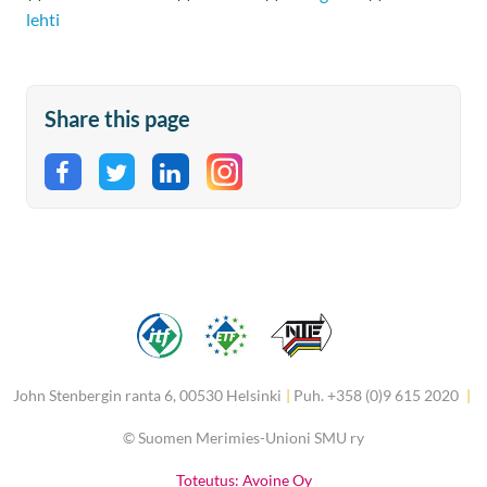
lehti
Share this page
Share on Facebook
Share on Twitter
Share on LinkedIn
John Stenbergin ranta 6, 00530 Helsinki
|
Puh. +358 (0)9 615 2020
|
©
Suomen Merimies-Unioni SMU ry
Toteutus: Avoine Oy