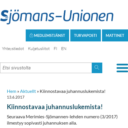
MEDLEMSTJÄNST
TURVAPOSTI
MATTINET
Yhteystiedot
Kuljetusliitot
FI
EN
Hem
»
Aktuellt
»
Kiinnostavaa juhannuslukemista!
13.6.2017
Kiinnostavaa juhannuslukemista!
Seuraava Merimies-Sjömannen-lehden numero (3/2017)
ilmestyy sopivasti juhannuksen alla.