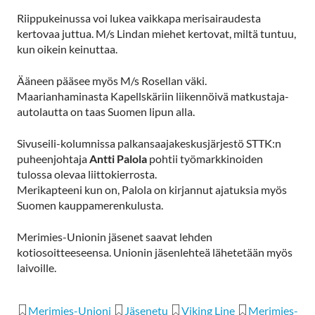
Riippukeinussa voi lukea vaikkapa merisairaudesta
kertovaa juttua. M/s Lindan miehet kertovat, miltä tuntuu,
kun oikein keinuttaa.
Ääneen pääsee myös M/s Rosellan väki.
Maarianhaminasta Kapellskäriin liikennöivä matkustaja-
autolautta on taas Suomen lipun alla.
Sivuseili-kolumnissa palkansaajakeskusjärjestö STTK:n
puheenjohtaja
Antti Palola
pohtii työmarkkinoiden
tulossa olevaa liittokierrosta.
Merikapteeni kun on,
Palola on kirjannut ajatuksia myös
Suomen kauppamerenkulusta.
Merimies-Unionin jäsenet saavat lehden
kotiosoitteeseensa. Unionin jäsenlehteä lähetetään myös
laivoille.
Merimies-Unioni
Jäsenetu
Viking Line
Merimies-