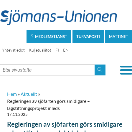
MEDLEMSTJÄNST
TURVAPOSTI
MATTINET
Yhteystiedot
Kuljetusliitot
FI
EN
Hem
»
Aktuellt
»
Regleringen av sjöfarten görs smidigare –
lagstiftningsprojekt inleds
17.11.2025
Regleringen av sjöfarten görs smidigare