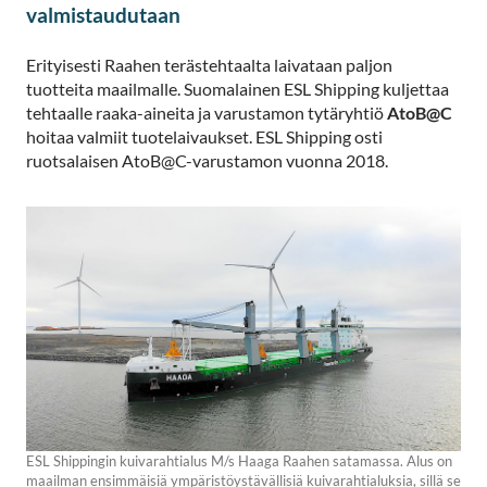
valmistaudutaan
Erityisesti Raahen terästehtaalta laivataan paljon
tuotteita maailmalle. Suomalainen ESL Shipping kuljettaa
tehtaalle raaka-aineita ja varustamon tytäryhtiö
AtoB@C
hoitaa valmiit tuotelaivaukset. ESL Shipping osti
ruotsalaisen AtoB@C-varustamon vuonna 2018.
ESL Shippingin kuivarahtialus M/s Haaga Raahen satamassa. Alus on
maailman ensimmäisiä ympäristöystävällisiä kuivarahtialuksia, sillä se