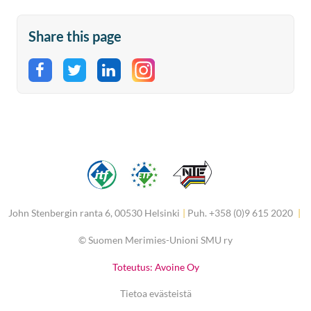
Share this page
Share on Facebook
Share on Twitter
Share on LinkedIn
John Stenbergin ranta 6, 00530 Helsinki
|
Puh. +358 (0)9 615 2020
|
©
Suomen Merimies-Unioni SMU ry
Toteutus: Avoine Oy
Tietoa evästeistä