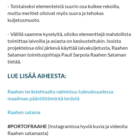
- Toistaiseksi elementeistä suurin osa kulkee rekoilla,
mutta meritiet olisivat myös suora ja tehokas
kuljetusmuoto.
- Välillä saamme kyselyitä, olisiko elementtejä mahdollista
toimittaa laivoilla ja asiasta on keskusteltukin. Isoista
projekteissa olisi järkevä käyttää laivakuljetusta, Raahen
Sataman toimitusjohtaja Pauli Sarpola Raahen Sataman
tietää.
LUE LISÄÄ AIHEESTA:
Raahen terästehtaalta valmistuu tulevaisuudessa
maailman päästöttömintä terästä
Raahen satama
#PORTOFRAAHE
(Instagramissa hyviä kuvia ja videoita
Raahen satamasta)