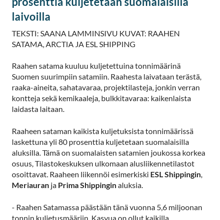
prosenttia kuljetetaan suomalaisilla
laivoilla
TEKSTI: SAANA LAMMINSIVU KUVAT: RAAHEN
SATAMA, ARCTIA JA ESL SHIPPING
Raahen satama kuuluu kuljetettuina tonnimäärinä
Suomen suurimpiin satamiin. Raahesta laivataan terästä,
raaka-aineita, sahatavaraa, projektilasteja, jonkin verran
kontteja sekä kemikaaleja, bulkkitavaraa: kaikenlaista
laidasta laitaan.
Raaheen sataman kaikista kuljetuksista tonnimäärissä
laskettuna yli 80 prosenttia kuljetetaan suomalaisilla
aluksilla. Tämä on suomalaisten satamien joukossa korkea
osuus, Tilastokeskuksen ulkomaan alusliikennetilastot
osoittavat. Raaheen liikennöi esimerkiski
ESL Shippingin
,
Meriauran
ja
Prima Shippingin
aluksia.
- Raahen Satamassa päästään tänä vuonna 5,6 miljoonan
tonnin kuljetusmääriin. Kasvua on ollut kaikilla