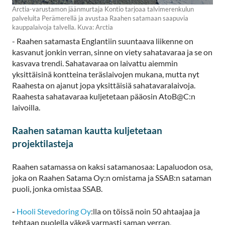
Arctia-varustamon jäänmurtaja Kontio tarjoaa talvimerenkulun
palveluita Perämerellä ja avustaa Raahen satamaan saapuvia
kauppalaivoja talvella. Kuva: Arctia
- Raahen satamasta Englantiin suuntaava liikenne on
kasvanut jonkin verran, sinne on viety sahatavaraa ja se on
kasvava trendi. Sahatavaraa on laivattu aiemmin
yksittäisinä kontteina teräslaivojen mukana, mutta nyt
Raahesta on ajanut jopa yksittäisiä sahatavaralaivoja.
Raahesta sahatavaraa kuljetetaan pääosin AtoB@C:n
laivoilla.
Raahen sataman kautta kuljetetaan
projektilasteja
Raahen satamassa on kaksi satamanosaa: Lapaluodon osa,
joka on Raahen Satama Oy:n omistama ja SSAB:n sataman
puoli, jonka omistaa SSAB.
-
Hooli Stevedoring Oy
:lla on töissä noin 50 ahtaajaa ja
tehtaan puolella väkeä varmasti saman verran,