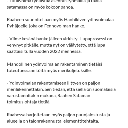
- Tuulivoima työllistää asennustyömailla ja täällä
satamassa on myös kokoonpanoa.
Raaheen suunnitellaan myös Hanhikiven ydinvoimalaa
Pyhäjoelle, joka on Fennovoiman hanke.
- Viime kesänä hanke jälleen virkistyi. Lupaprosessi on
venynyt pitkälle, mutta nyt on väläytetty, että lupa
saattaisi tulla vuoden 2022 mennessä.
Mahdollinen ydinvoimalan rakentaminen tietäisi
toteutuessaan töitä myös merikuljetuksille.
- Ydinvoimalan rakentamiseen liittyen on paljon
meriliikennettäkin. Sen tiedän, että siellä on suomalaisia
varustamoitakin mukana, Raahen Sataman
toimitusjohtaja tietää.
Raahessa harjoitetaan myös paljon puunjalostusta ja
alueella on talonrakennusta: elementtitehtaita.