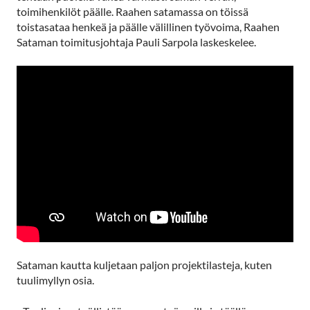
toimihenkilöt päälle. Raahen satamassa on töissä
toistasataa henkeä ja päälle välillinen työvoima, Raahen
Sataman toimitusjohtaja Pauli Sarpola laskeskelee.
Sataman kautta kuljetaan paljon projektilasteja, kuten
tuulimyllyn osia.