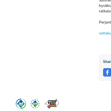
hyväks
ratkais
Perjan
valtaku
Shar
S