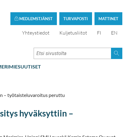
MEDLEMSTJÄNST
TURVAPOSTI
MATTINET
Yhteystiedot
Kuljetusliitot
FI
EN
ERIMIESUUTISET
 – työtaisteluvaroitus peruttu
tys hyväksyttiin –
omen Merimies-Unioni SMU ry sekä Kemin Satama Oy ovat