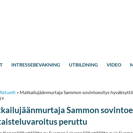
T
INTRESSEBEVAKNING
UTBILDNING
VIDEO
M
Aktuellt
»
Matkailujäänmurtaja Sammon sovintoesitys hyväksyttiin
19
kailujäänmurtaja Sammon sovintoesi
taisteluvaroitus peruttu
 Konepäällystöliitto ry, Suomen Laivanpäällystöliitto ry ja Su