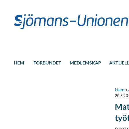
HEM
FÖRBUNDET
MEDLEMSKAP
AKTUELL
Hem
»
20.3.20
Mat
työ
Suomen