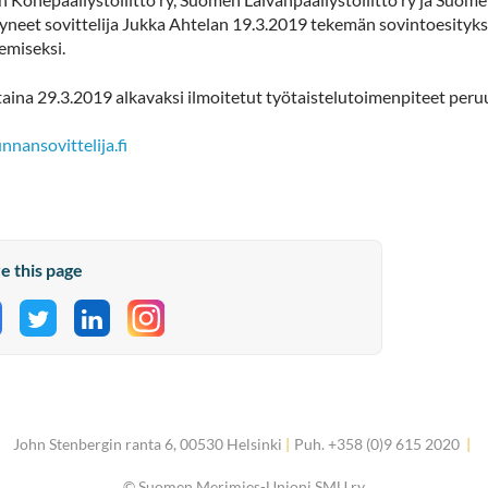
yneet sovittelija Jukka Ahtelan 19.3.2019 tekemän sovintoesity
emiseksi.
taina 29.3.2019 alkavaksi ilmoitetut työtaistelutoimenpiteet peru
nnansovittelija.fi
e this page
hare on Facebook
Share on Twitter
Share on LinkedIn
John Stenbergin ranta 6, 00530 Helsinki
|
Puh. +358 (0)9 615 2020
|
©
Suomen Merimies-Unioni SMU ry