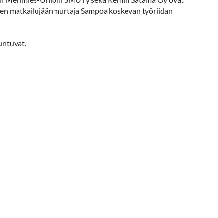
ksen matkailujäänmurtaja Sampoa koskevan työriidan
untuvat.