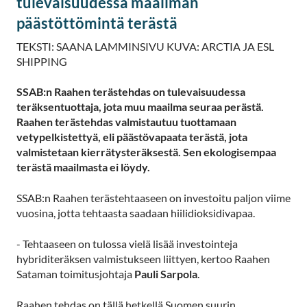
tulevaisuudessa maailman
päästöttömintä terästä
TEKSTI: SAANA LAMMINSIVU KUVA: ARCTIA JA ESL
SHIPPING
SSAB:n Raahen terästehdas on tulevaisuudessa
teräksentuottaja, jota muu maailma seuraa perästä.
Raahen terästehdas valmistautuu tuottamaan
vetypelkistettyä, eli päästövapaata terästä, jota
valmistetaan kierrätysteräksestä. Sen ekologisempaa
terästä maailmasta ei löydy.
SSAB:n Raahen terästehtaaseen on investoitu paljon viime
vuosina, jotta tehtaasta saadaan hiilidioksidivapaa.
- Tehtaaseen on tulossa vielä lisää investointeja
hybriditeräksen valmistukseen liittyen, kertoo Raahen
Sataman toimitusjohtaja
Pauli Sarpola
.
Raahen tehdas on tällä hetkellä Suomen suurin