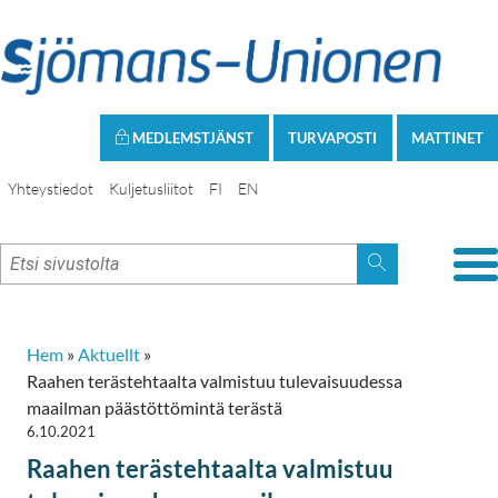
MEDLEMSTJÄNST
TURVAPOSTI
MATTINET
Yhteystiedot
Kuljetusliitot
FI
EN
Hem
»
Aktuellt
»
Raahen terästehtaalta valmistuu tulevaisuudessa
maailman päästöttömintä terästä
6.10.2021
Raahen terästehtaalta valmistuu