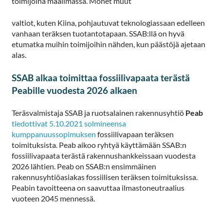
toimijoina maailmassa. Monet muut
valtiot, kuten Kiina, pohjautuvat teknologiassaan edelleen
vanhaan teräksen tuotantotapaan. SSAB:llä on hyvä
etumatka muihin toimijoihin nähden, kun päästöjä ajetaan
alas.
SSAB alkaa toimittaa fossiilivapaata terästä
Peabille vuodesta 2026 alkaen
Teräsvalmistaja SSAB ja ruotsalainen rakennusyhtiö
Peab
tiedottivat 5.10.2021 solmineensa
kumppanuussopimuksen
fossiilivapaan teräksen
toimituksista. Peab aikoo ryhtyä käyttämään SSAB:n
fossiilivapaata terästä rakennushankkeissaan vuodesta
2026 lähtien. Peab on SSAB:n ensimmäinen
rakennusyhtiöasiakas fossiilisen teräksen toimituksissa.
Peabin tavoitteena on saavuttaa ilmastoneutraalius
vuoteen 2045 mennessä.