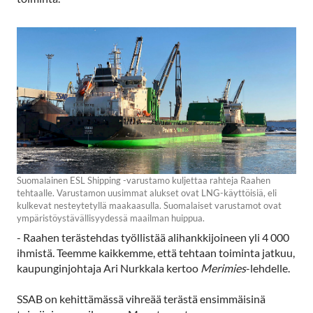
Suomalainen ESL Shipping -varustamo kuljettaa rahteja Raahen
tehtaalle. Varustamon uusimmat alukset ovat LNG-käyttöisiä, eli
kulkevat nesteytetyllä maakaasulla. Suomalaiset varustamot ovat
ympäristöystävällisyydessä maailman huippua.
- ­Raahen terästehdas työllistää alihankkijoineen yli 4 000
ihmistä. Teemme kaikkemme, että tehtaan toiminta jatkuu,
kaupunginjohtaja Ari Nurkkala kertoo
Merimies
-lehdelle.
SSAB on kehittämässä vihreää terästä ensimmäisinä