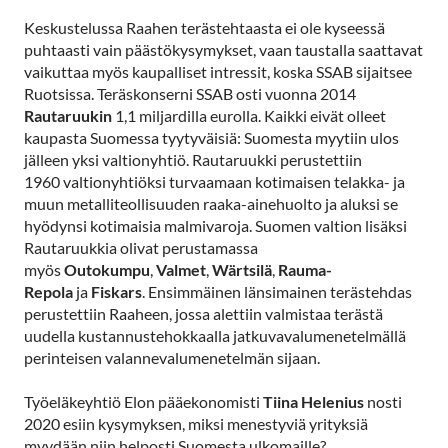
Keskustelussa Raahen terästehtaasta ei ole kyseessä
puhtaasti vain päästökysymykset, vaan taustalla saattavat
vaikuttaa myös kaupalliset intressit, koska SSAB sijaitsee
Ruotsissa. Teräskonserni SSAB osti vuonna 2014
Rautaruukin
1,1 miljardilla eurolla. Kaikki eivät olleet
kaupasta Suomessa tyytyväisiä: Suomesta myytiin ulos
jälleen yksi valtionyhtiö. Rautaruukki perustettiin
1960 valtionyhtiöksi turvaamaan kotimaisen telakka- ja
muun metalliteollisuuden raaka-ainehuolto ja aluksi se
hyödynsi kotimaisia malmivaroja. Suomen valtion lisäksi
Rautaruukkia olivat perustamassa
myös
Outokumpu
,
Valmet
,
Wärtsilä
,
Rauma-
Repola
ja
Fiskars
. Ensimmäinen länsimainen terästehdas
perustettiin Raaheen, jossa alettiin valmistaa terästä
uudella kustannustehokkaalla jatkuvavalumenetelmällä
perinteisen valannevalumenetelmän sijaan.
Työeläkeyhtiö Elon pääekonomisti
Tiina Helenius
nosti
2020 esiin kysymyksen, miksi menestyviä yrityksiä
myydään niin helposti Suomesta ulkomaille?