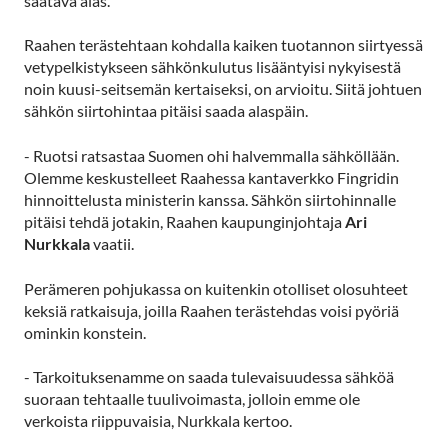
saatava alas.
Raahen terästehtaan kohdalla kaiken tuotannon siirtyessä
vetypelkistykseen sähkönkulutus lisääntyisi nykyisestä
noin kuusi-seitsemän kertaiseksi, on arvioitu. Siitä johtuen
sähkön siirtohintaa pitäisi saada alaspäin.
- Ruotsi ratsastaa Suomen ohi halvemmalla sähköllään.
Olemme keskustelleet Raahessa kantaverkko Fingridin
hinnoittelusta ministerin kanssa. Sähkön siirtohinnalle
pitäisi tehdä jotakin, Raahen kaupunginjohtaja
Ari
Nurkkala
vaatii.
Perämeren pohjukassa on kuitenkin otolliset olosuhteet
keksiä ratkaisuja, joilla Raahen terästehdas voisi pyöriä
ominkin konstein.
- Tarkoituksenamme on saada tulevaisuudessa sähköä
suoraan tehtaalle tuulivoimasta, jolloin emme ole
verkoista riippuvaisia, Nurkkala kertoo.