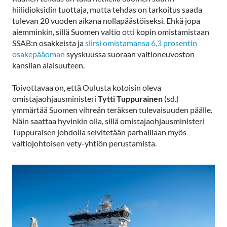
hiilidioksidin tuottaja, mutta tehdas on tarkoitus saada
tulevan 20 vuoden aikana nollapäästöiseksi. Ehkä jopa
aiemminkin, sillä Suomen valtio otti kopin omistamistaan
SSAB:n osakkeista ja
siirsi omistamansa 6,3 prosentin
osakepääoman
syyskuussa suoraan valtioneuvoston
kanslian alaisuuteen.
Toivottavaa on, että Oulusta kotoisin oleva
omistajaohjausministeri
Tytti Tuppurainen
(sd.)
ymmärtää Suomen vihreän teräksen tulevaisuuden päälle.
Näin saattaa hyvinkin olla, sillä omistajaohjausministeri
Tuppuraisen johdolla selvitetään parhaillaan myös
valtiojohtoisen vety-yhtiön perustamista.