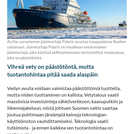
Arctia-varustamon jäänmurtaja Polaris avustaa kauppalaivaa Raahen
satamaan. Jäänmurtaja Polaris on maailman ensimmäinen
jäänmurtaja, joka käyttää polttoaineenaan nesteytettyä maakaasua,
joka on päästötöntä.
Vihreä vety on päästötöntä, mutta
tuotantohintaa pitää saada alaspäin
Vedyn avulla voidaan valmistaa päästöttömiä tuotteita,
mutta niiden tuottaminen on kallista. Vetytalous vaatii
massiivisia investointeja sähköverkkoon, kaasuputkiin ja
liikennejakeluun, mistä johtuen Suomen valtio saattaa
joutua pohtimaan järeämpiä keinoja teknologian
käyttöönoton vauhdittamiseksi. Teknologia vaatii
tutkimista - ja ennen kaikkea sen tuotantohintaa on