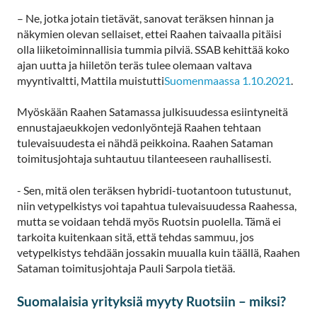
– Ne, jotka jotain tietävät, sanovat teräksen hinnan ja
näkymien olevan sellaiset, ettei Raahen taivaalla pitäisi
olla liiketoiminnallisia tummia pilviä. SSAB kehittää koko
ajan uutta ja hiiletön teräs tulee olemaan valtava
myyntivaltti, Mattila muistutti
Suomenmaassa 1.10.2021
.
Myöskään Raahen Satamassa julkisuudessa esiintyneitä
ennustajaeukkojen vedonlyöntejä Raahen tehtaan
tulevaisuudesta ei nähdä peikkoina. Raahen Sataman
toimitusjohtaja suhtautuu tilanteeseen rauhallisesti.
- Sen, mitä olen teräksen hybridi-tuotantoon tutustunut,
niin vetypelkistys voi tapahtua tulevaisuudessa Raahessa,
mutta se voidaan tehdä myös Ruotsin puolella. Tämä ei
tarkoita kuitenkaan sitä, että tehdas sammuu, jos
vetypelkistys tehdään jossakin muualla kuin täällä, Raahen
Sataman toimitusjohtaja Pauli Sarpola tietää.
Suomalaisia yrityksiä myyty Ruotsiin – miksi?