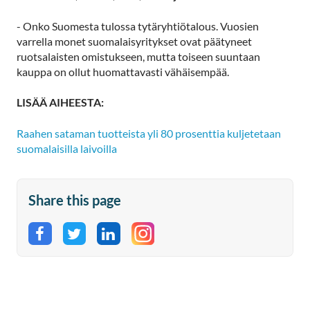
- Onko Suomesta tulossa tytäryhtiötalous. Vuosien
varrella monet suomalaisyritykset ovat päätyneet
ruotsalaisten omistukseen, mutta toiseen suuntaan
kauppa on ollut huomattavasti vähäisempää.
LISÄÄ AIHEESTA:
Raahen sataman tuotteista yli 80 prosenttia kuljetetaan
suomalaisilla laivoilla
Share this page
Share on Facebook
Share on Twitter
Share on LinkedIn