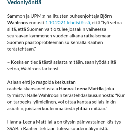
Vedonlyöntiä
Sammon ja UPM:n hallitusten puheenjohtaja
Björn
Wahlroos
ennusti
1.10.2021 lehdistössä,
että ”lyö vetoa
siitä, että Suomen valtio tulee jossakin vaiheessa
seuraavan kymmenen vuoden aikana ratkaisemaan
Suomen päästöprobleeman sulkemalla Raahen
terästehtaan.”
– Koska en tiedä tästä asiasta mitään, saan lyödä siitä
vetoa, Wahlroos tarkensi.
Asiaan ehti jo reagoida keskustan
raahelaiskansanedustaja
Hanna-Leena Mattila
, joka
tyrmistyi Nalle Wahlroosin terästehdaslausunnosta: "Kun
on tarpeeksi ylimielinen, voi ottaa kantaa sellaisiinkin
asioihin, joista ei kuulemma tiedä yhtään mitään."
Hanna-Leena Mattilalla on täysin päinvastainen käsitys
SSAB:n Raahen tehtaan tulevaisuudennäkymistä.