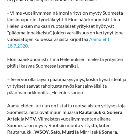
- Viime vuosikymmeninä moni yritys on myyty Suomesta
länsinaapuriin. Työeläkeyhtiö Elon pääekonomisti Tiina
Heleniuksen mukaan ruotsalaiset yritykset hyötyvät
"pääomalinnakkeista", joiden varallisuus on kertynyt jopa
vuosisatojen kuluessa, asiasta kirjoittaa
Aamulehti
18.7.2020
.
Elon pääekonomisti Tiina Heleniuksen mielestä yritysten
pitäisi kasvaa Suomessa isommiksi.
– Se ei voi olla täysin pääomakysymys, koska hyvät ideat ja
yritykset saavat rahoitusta myös kansainvälisilta
pääomamarkkinoilta, Helenius sanoo.
Aamulehden juttuun on listattu ruotsalaisten yritysostoja
Suomesta, niitä ovat muun muassa
Rautaruukki
,
Sonera
,
Artek
ja
MTV
. Viimeisten vuosikymmenten aikana
Suomesta on myyty Ruotsiin monta yritystä, kuten
Rautaruukki,
WSOY
,
Sato
,
Musti ja Mirri
sekä
Sonera
.