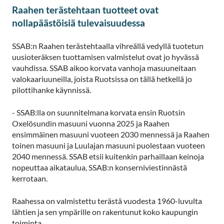
Raahen terästehtaan tuotteet ovat
nollapäästöisiä tulevaisuudessa
SSAB:n Raahen terästehtaalla vihreällä vedyllä tuotetun
uusioteräksen tuottamisen valmistelut ovat jo hyvässä
vauhdissa. SSAB aikoo korvata vanhoja masuuneitaan
valokaariuuneilla, joista Ruotsissa on tällä hetkellä jo
pilottihanke käynnissä.
- SSAB:lla on suunnitelmana korvata ensin Ruotsin
Oxelösundin masuuni vuonna 2025 ja Raahen
ensimmäinen masuuni vuoteen 2030 mennessä ja Raahen
toinen masuuni ja Luulajan masuuni puolestaan vuoteen
2040 mennessä. SSAB etsii kuitenkin parhaillaan keinoja
nopeuttaa aikataulua, SSAB:n konserniviestinnästä
kerrotaan.
Raahessa on valmistettu terästä vuodesta 1960-luvulta
lähtien ja sen ympärille on rakentunut koko kaupungin
toiminta.