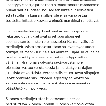
kääntyy ympäri ja jättää rahdin toimittamatta maahamme.
Mikäli rahtia tuodaan, nousee sen hinta niin korkeaksi,
että tavallisilla kansalaisilla ei ole enää varaa ostaa
tuotteita. Inflaatio kasvaa ja pimeät markkinat rehottavat.
Halpaa miehistöä käyttävät, mukavuuslippujen alle
rekisteröidyt alukset ovat jo pitkään uhanneet
suomalaisen tonniston olemassaoloa. Kansainvälisistä
merikuljetuksista omaa osuuttaan hakevat myös uudet
toimijat, esimerkiksi kiinalaiset alukset. Kilpailun välineinä
ovat alhaiset työvoimakustannukset ja lippuvaltion
vähäinen viranomaisvalvonta sekä varustamojen
olematon vastuu verotuksesta ja muista työnantajien
julkisista velvoitteista. Veroparatiisien, mukavuuslippujen
ja yhtiörakenteisiin liittyvien järjestelyjen käyttö on
kansainvälisessä kauppamerenkulussa enemmänkin
pääsääntö kuin poikkeus.
Suomen merikuljetusten huoltovarmuuden on
perustuttava Suomen lippuun. Suomen valtio voi ottaa