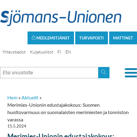
MEDLEMSTJÄNST
TURVAPOSTI
MATTINET
Yhteystiedot
Kuljetusliitot
FI
EN
Hem
»
Aktuellt
»
Merimies-Unionin edustajakokous: Suomen
huoltovarmuus on suomalaisten merimiesten ja tonniston
varassa
15.5.2024
Merimies-Unionin edustajakokous: