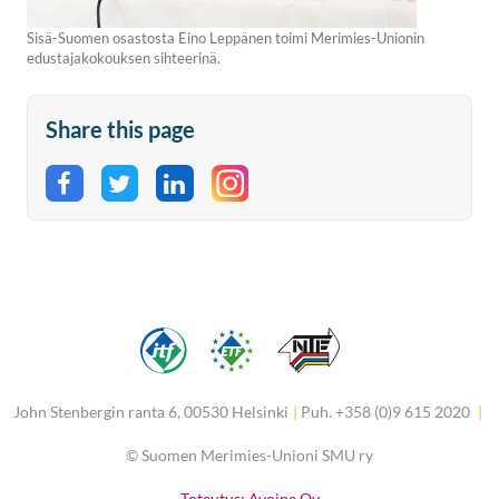
Sisä-Suomen osastosta Eino Leppänen toimi Merimies-Unionin
edustajakokouksen sihteerinä.
Share this page
Share on Facebook
Share on Twitter
Share on LinkedIn
John Stenbergin ranta 6, 00530 Helsinki
|
Puh. +358 (0)9 615 2020
|
©
Suomen Merimies-Unioni SMU ry
Toteutus: Avoine Oy