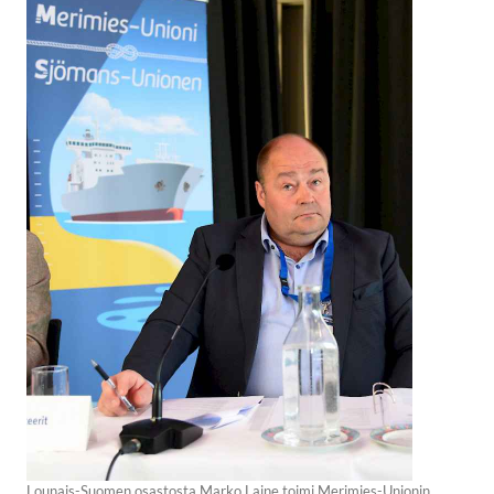
Lounais-Suomen osastosta Marko Laine toimi Merimies-Unionin