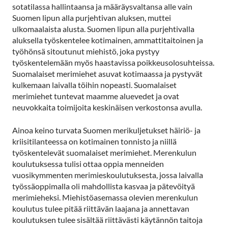
sotatilassa hallintaansa ja määräysvaltansa alle vain
Suomen lipun alla purjehtivan aluksen, muttei
ulkomaalaista alusta. Suomen lipun alla purjehtivalla
aluksella työskentelee kotimainen, ammattitaitoinen ja
työhönsä sitoutunut miehistö, joka pystyy
työskentelemään myös haastavissa poikkeusolosuhteissa.
Suomalaiset merimiehet asuvat kotimaassa ja pystyvät
kulkemaan laivalla töihin nopeasti. Suomalaiset
merimiehet tuntevat maamme aluevedet ja ovat
neuvokkaita toimijoita keskinäisen verkostonsa avulla.
Ainoa keino turvata Suomen merikuljetukset häiriö- ja
kriisitilanteessa on kotimainen tonnisto ja niillä
työskentelevät suomalaiset merimiehet. Merenkulun
koulutuksessa tulisi ottaa oppia menneiden
vuosikymmenten merimieskoulutuksesta, jossa laivalla
työssäoppimalla oli mahdollista kasvaa ja pätevöityä
merimieheksi. Miehistöasemassa olevien merenkulun
koulutus tulee pitää riittävän laajana ja annettavan
koulutuksen tulee sisältää riittävästi käytännön taitoja