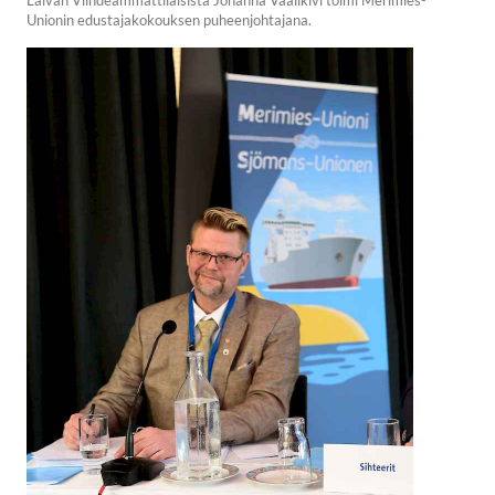
Unionin edustajakokouksen puheenjohtajana.