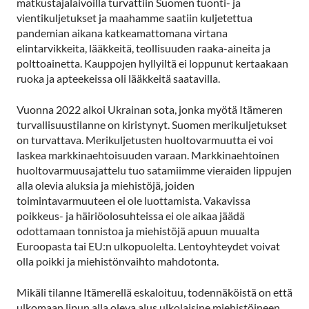
matkustajalaivoilla turvattiin Suomen tuonti- ja
vientikuljetukset ja maahamme saatiin kuljetettua
pandemian aikana katkeamattomana virtana
elintarvikkeita, lääkkeitä, teollisuuden raaka-aineita ja
polttoainetta. Kauppojen hyllyiltä ei loppunut kertaakaan
ruoka ja apteekeissa oli lääkkeitä saatavilla.
Vuonna 2022 alkoi Ukrainan sota, jonka myötä Itämeren
turvallisuustilanne on kiristynyt. Suomen merikuljetukset
on turvattava. Merikuljetusten huoltovarmuutta ei voi
laskea markkinaehtoisuuden varaan. Markkinaehtoinen
huoltovarmuusajattelu tuo satamiimme vieraiden lippujen
alla olevia aluksia ja miehistöjä, joiden
toimintavarmuuteen ei ole luottamista. Vakavissa
poikkeus- ja häiriöolosuhteissa ei ole aikaa jäädä
odottamaan tonnistoa ja miehistöjä apuun muualta
Euroopasta tai EU:n ulkopuolelta. Lentoyhteydet voivat
olla poikki ja miehistönvaihto mahdotonta.
Mikäli tilanne Itämerellä eskaloituu, todennäköistä on että
ulkomaan lipun alla oleva alus ulkolaisine miehistöineen