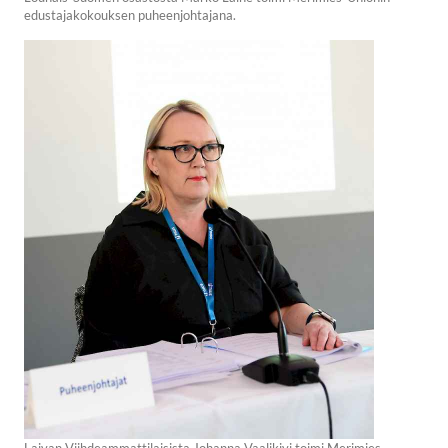
edustajakokouksen puheenjohtajana.
Laivan Viihdeammattilaisista Johanna Vaalikivi toimi Merimies-