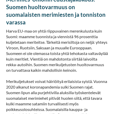
Suomen huoltovarmuus on
suomalaisten merimiesten ja tonniston
varassa
Harva EU-maa on yhtä riippuvainen merenkulusta kuin
Suomi: maamme tuonnista ja viennistä 96 prosenttia
kuljetetaan meriteitse. Tärkeitä merisiltoja on neljä: yhteys
Viroon, Ruotsiin, Saksaan ja muualle Eurooppaan.
Suomeen ei ole olemassa toista yhtä tehokasta valtaväylää
kuin meritiet. Vientiä on mahdotonta siirtää laivoilta
rekka-autoihin. Suomen merikuljetusten huoltovarmuus
on turvattava kaikin mahdollisin keinoin.
Merikuljetukset voivat häiriöityä erilaisista syistä. Vuonna
2020 alkanut koronapandemia sulki Suomen rajat.
Suomen lipun alla purjehtivilla aluksilla työskentelevät
suomalaiset merimiehet pitivät huolen siitä, että tavara
kulki maamme satamiin turvallisesti myös
poikkeusolosuhteissa. Suomalaisilla kauppa- ja