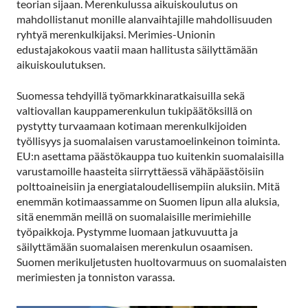
teorian sijaan. Merenkulussa aikuiskoulutus on
mahdollistanut monille alanvaihtajille mahdollisuuden
ryhtyä merenkulkijaksi. Merimies-Unionin
edustajakokous vaatii maan hallitusta säilyttämään
aikuiskoulutuksen.
Suomessa tehdyillä työmarkkinaratkaisuilla sekä
valtiovallan kauppamerenkulun tukipäätöksillä on
pystytty turvaamaan kotimaan merenkulkijoiden
työllisyys ja suomalaisen varustamoelinkeinon toiminta.
EU:n asettama päästökauppa tuo kuitenkin suomalaisilla
varustamoille haasteita siirryttäessä vähäpäästöisiin
polttoaineisiin ja energiataloudellisempiin aluksiin. Mitä
enemmän kotimaassamme on Suomen lipun alla aluksia,
sitä enemmän meillä on suomalaisille merimiehille
työpaikkoja. Pystymme luomaan jatkuvuutta ja
säilyttämään suomalaisen merenkulun osaamisen.
Suomen merikuljetusten huoltovarmuus on suomalaisten
merimiesten ja tonniston varassa.