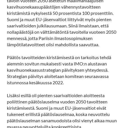
tavoin vuoteen 2050 asetetun maailmanlaajuisen
kasvihuonekaasupäästöjen vähennystavoitteen
kiristämistä nykyisestä 50 prosentista 100 prosenttiin.
Suomi ja muut EU-jäsenvaltiot liittyivät myös pienten
saarivaltioiden julkilausumaan. Siinä ilmaistaan, että
nollapäästöjä on välttämätöntä tavoitella vuoteen 2050
mennessä, jotta Pariisin ilmastosopimuksen
lämpötilatavoitteet olisi mahdollista saavuttaa.
Päätös tavoitteiden kiristämisestä on tarkoitus tehdä
aiemmin sovitun mukaisesti vasta IMO:n alustavan
kasvihuonekaasustrategian päivityksen yhteydessä.
Strategian päivitys aloitetaan komitean seuraavassa
istunnossa kesäkuussa 2022.
Lisäksi esillä oli pienten saarivaltioiden aloitteesta
poliittinen päätöslauselma vuoden 2050 tavoitteen
kiristämisestä. Suomi ja muut EU-jäsenvaltiot eivät
tukeneet erillistä päätöslauselmaa, koska neuvottelu
päätöslauselman sanamuodoista olisi vienyt aikaa muun
muassa neuvotteluilta konkreettisista