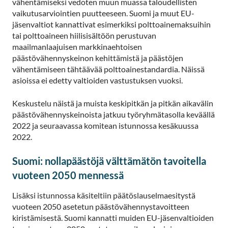
vähentämiseksi vedoten muun muassa taloudellisten
vaikutusarviointien puutteeseen. Suomi ja muut EU-
jäsenvaltiot kannattivat esimerkiksi polttoainemaksuihin
tai polttoaineen hiilisisältöön perustuvan
maailmanlaajuisen markkinaehtoisen
päästövähennyskeinon kehittämistä ja päästöjen
vähentämiseen tähtäävää polttoainestandardia. Näissä
asioissa ei edetty valtioiden vastustuksen vuoksi.
Keskustelu näistä ja muista keskipitkän ja pitkän aikavälin
päästövähennyskeinoista jatkuu työryhmätasolla keväällä
2022 ja seuraavassa komitean istunnossa kesäkuussa
2022.
Suomi: nollapäästöjä välttämätön tavoitella
vuoteen 2050 mennessä
Lisäksi istunnossa käsiteltiin päätöslauselmaesitystä
vuoteen 2050 asetetun päästövähennystavoitteen
kiristämisestä. Suomi kannatti muiden EU-jäsenvaltioiden