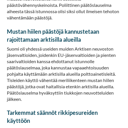
päästövähennyskeinoista. Poliittinen päätöslauselma
aiheesta tässä istunnossa olisi siksi ollut ilmeisen tehoton
vähentämään päästöjä.
Mustan hiilen päästöjä kannustetaan
rajoittamaan arktisilla alueilla
Suomi oli yhdessä useiden muiden Arktisen neuvoston
jäsenvaltioiden, joidenkin EU-jäsenvaltioiden ja pienten
saarivaltioiden kanssa ehdottanut istunnolle
päätöslauselmaa, joka kannustaa vapaaehtoisuuden
pohjalta käyttämään arktisilla alueilla polttoainetisleitä.
Tisleiden käyttö vähentää meriliikenteen mustan hiilen
päästöjä, jotka ovat haitallisia etenkin arktisilla alueilla.
Päätöslauselma hyväksyttiin tiukkojen neuvotteluiden
jälkeen.
Tarkemmat säännöt rikkipesureiden
käyttöön