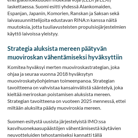
laskettaessa. Suomi esitti yhdessä Alankomaiden,
Espanjan, Japanin, Komorien, Ranskan ja Saksan sekä
laivasuunnittelijoita edustavan RINA:n kanssa näitä
muutoksia, jotta tuuliavusteisten propulsiojärjestelmien
käyttö laivoissa yleistyy.
Strategia aluksista mereen päätyvän
muoviroskan vähentämiseksi hyväksyttiin
Komitea hyväksyi merten muoviroskastrategian, joka
ohjaa ja seuraa vuonna 2018 hyväksytyn
muoviroskatyöohjelman toimeenpanoa. Strategian
tavoitteena on vahvistaa kansainvälistä sääntelyä, joka
kieltää meriroskan poistamisen aluksista mereen.
Strategian tavoitteena on vuoteen 2025 mennessä, ettei
miltään aluksilta päädy muoviroskia mereen.
Suomen esitystä uusista järjestelyistä IMO:ssa
kasvihuonekaasupäästöjen vähentämisestä käytävien
neuvotteluiden tehostamiseksi kannatti tällä