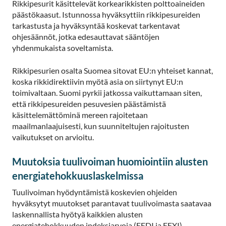
Rikkipesurit käsittelevät korkearikkisten polttoaineiden
päästökaasut. Istunnossa hyväksyttiin rikkipesureiden
tarkastusta ja hyväksyntää koskevat tarkentavat
ohjesäännöt, jotka edesauttavat sääntöjen
yhdenmukaista soveltamista.
Rikkipesurien osalta Suomea sitovat EU:n yhteiset kannat,
koska rikkidirektiivin myötä asia on siirtynyt EU:n
toimivaltaan. Suomi pyrkii jatkossa vaikuttamaan siten,
että rikkipesureiden pesuvesien päästämistä
käsittelemättöminä mereen rajoitetaan
maailmanlaajuisesti, kun suunniteltujen rajoitusten
vaikutukset on arvioitu.
Muutoksia tuulivoiman huomiointiin alusten
energiatehokkuuslaskelmissa
Tuulivoiman hyödyntämistä koskevien ohjeiden
hyväksytyt muutokset parantavat tuulivoimasta saatavaa
laskennallista hyötyä kaikkien alusten
energiatehokkuuden indeksiarvoja (EEDI ja EEXI)