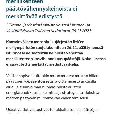
meriliikenteen
päästövähennyskeinoista ei
merkittävää edistystä
Liikenne- ja viestintäministeriö sekä Liikenne- ja
viestintävirasto Traficom tiedottavat 26.11.2021:
Kansainvälisen merenkulkujärjestön IMO:n
meriympäristön suojelukomitean 26.11. päättyneessä
istunnossa neuvoteltiin keinoista vähentää
meriliikenteen kasvihuonekaasupäästöjä. Kokouksessa
ei saavutettu merkittäviä edistysaskelia.
Valtiot sopivat kuitenkin muun muassa mustan hiilen
päästöjen vapaaehtoisesta rajoittamisesta arktisilla
alueilla, tuulivoiman huomioinnista alusten
energiatehokkuuslaskelmissa ja strategiasta aluksista
mereen päätyvän muoviroskan vähentämiseksi.
Useat valtiot vastustivat tehokkaita toimia päästöjen