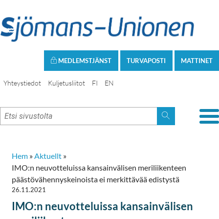
MEDLEMSTJÄNST
TURVAPOSTI
MATTINET
Yhteystiedot
Kuljetusliitot
FI
EN
Hem
»
Aktuellt
»
IMO:n neuvotteluissa kansainvälisen meriliikenteen
päästövähennyskeinoista ei merkittävää edistystä
26.11.2021
IMO:n neuvotteluissa kansainvälisen