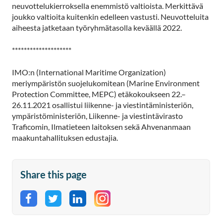
neuvottelukierroksella enemmistö valtioista. Merkittävä
joukko valtioita kuitenkin edelleen vastusti. Neuvotteluita
aiheesta jatketaan työryhmätasolla keväällä 2022.
********************
IMO:n (International Maritime Organization)
meriympäristön suojelukomitean (Marine Environment
Protection Committee, MEPC) etäkokoukseen 22.–
26.11.2021 osallistui liikenne- ja viestintäministeriön,
ympäristöministeriön, Liikenne- ja viestintävirasto
Traficomin, Ilmatieteen laitoksen sekä Ahvenanmaan
maakuntahallituksen edustajia.
Share this page
Share on Facebook
Share on Twitter
Share on LinkedIn