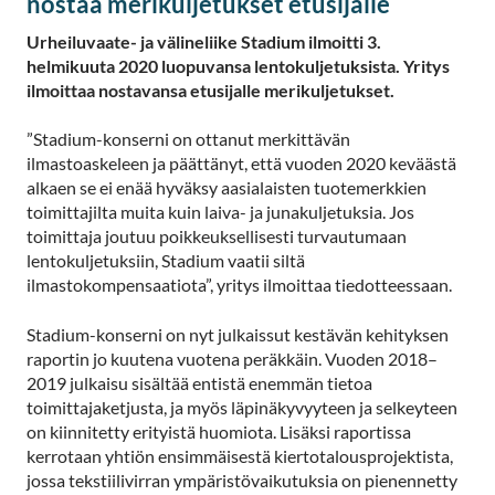
nostaa merikuljetukset etusijalle
Urheiluvaate- ja välineliike Stadium ilmoitti 3.
helmikuuta 2020 luopuvansa lentokuljetuksista. Yritys
ilmoittaa nostavansa etusijalle merikuljetukset.
”Stadium-konserni on ottanut merkittävän
ilmastoaskeleen ja päättänyt, että vuoden 2020 keväästä
alkaen se ei enää hyväksy aasialaisten tuotemerkkien
toimittajilta muita kuin laiva- ja junakuljetuksia. Jos
toimittaja joutuu poikkeuksellisesti turvautumaan
lentokuljetuksiin, Stadium vaatii siltä
ilmastokompensaatiota”, yritys ilmoittaa tiedotteessaan.
Stadium-konserni on nyt julkaissut kestävän kehityksen
raportin jo kuutena vuotena peräkkäin. Vuoden 2018–
2019 julkaisu sisältää entistä enemmän tietoa
toimittajaketjusta, ja myös läpinäkyvyyteen ja selkeyteen
on kiinnitetty erityistä huomiota. Lisäksi raportissa
kerrotaan yhtiön ensimmäisestä kiertotalousprojektista,
jossa tekstiilivirran ympäristövaikutuksia on pienennetty