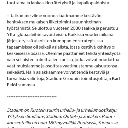
tuottamalla lankaa kierrätetyistä jalkapallopaidoista.
–
Jatkamme viime vuonna laatimamme kestävän
kehityksen mukaisen liiketoimintasuunnitelman
työstämistä. Se ulottuu vuoteen 2030 saakka ja perustuu
YK:n globaaleihin tavoitteisiin. Kaikissa vuoden aikana
järjestetyissä ulkoisten kumppanien strategisissa
tapaamisissa oli selkeä asialista, jossa kestävä kehitys oli
keskeisessä osassa. Olemme päättäneet tehdä yhteistyötä
vain sellaisten toimittajien kanssa, jotka voivat noudattaa
vaatimuksiamme ja osoittaa vaatimustenmukaisuutensa
selkeästi. Näin asiakkaamme voivat tehdä kestäviä ja
turvallisia valintoja, Stadium Groupin toimitusjohtaja
Karl
Eklöf
summaa.
*****************************
Stadium on Ruotsin suurin urheilu- ja urheilumuotiketju.
Yrityksen Stadium-, Stadium Outlet- ja Sneakers Point -
konsepteilla on noin 180 myymälää Ruotsissa, Suomessa