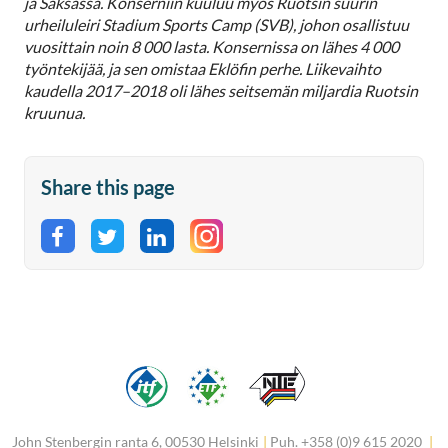
ja Saksassa. Konserniin kuuluu myös Ruotsin suurin
urheiluleiri Stadium Sports Camp (SVB), johon osallistuu
vuosittain noin 8 000 lasta. Konsernissa on lähes 4 000
työntekijää, ja sen omistaa Eklöfin perhe. Liikevaihto
kaudella 2017–2018 oli lähes seitsemän miljardia Ruotsin
kruunua.
Share this page
Share on Facebook
Share on Twitter
Share on LinkedIn
John Stenbergin ranta 6, 00530 Helsinki
|
Puh. +358 (0)9 615 2020
|