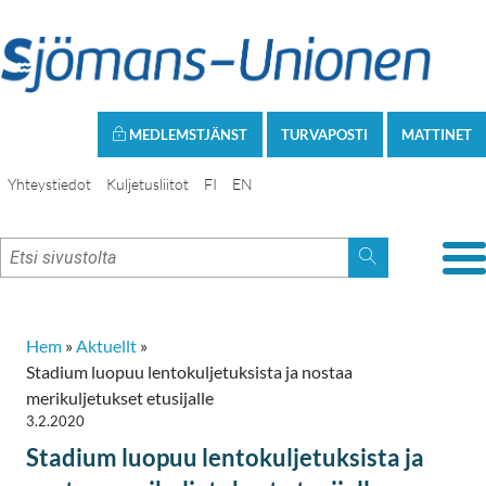
MEDLEMSTJÄNST
TURVAPOSTI
MATTINET
Yhteystiedot
Kuljetusliitot
FI
EN
Hem
»
Aktuellt
»
Stadium luopuu lentokuljetuksista ja nostaa
merikuljetukset etusijalle
3.2.2020
Stadium luopuu lentokuljetuksista ja