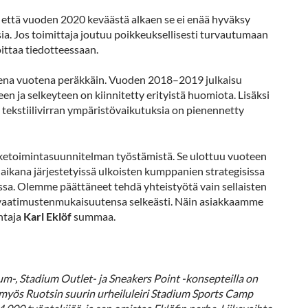
 että vuoden 2020 keväästä alkaen se ei enää hyväksy
ksia. Jos toimittaja joutuu poikkeuksellisesti turvautumaan
oittaa tiedotteessaan.
utena vuotena peräkkäin. Vuoden 2018–2019 julkaisu
en ja selkeyteen on kiinnitetty erityistä huomiota. Lisäksi
 tekstiilivirran ympäristövaikutuksia on pienennetty
etoimintasuunnitelman työstämistä. Se ulottuu vuoteen
 aikana järjestetyissä ulkoisten kumppanien strategisissa
sassa. Olemme päättäneet tehdä yhteistyötä vain sellaisten
a vaatimustenmukaisuutensa selkeästi. Näin asiakkaamme
ohtaja
Karl Eklöf
summaa.
um-, Stadium Outlet- ja Sneakers Point -konsepteilla on
myös Ruotsin suurin urheiluleiri Stadium Sports Camp