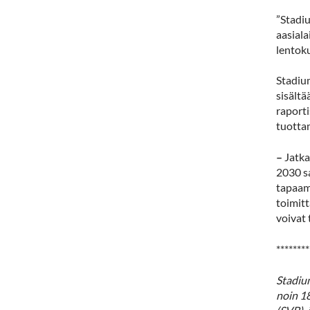
”Stadi
aasiala
lentoku
Stadiu
sisältä
raporti
tuottam
–
Jatk
2030 sa
tapaami
toimit
voivat 
********
Stadium
noin 1