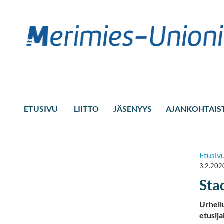
ETUSIVU
LIITTO
JÄSENYYS
AJANKOHTAIS
Etusiv
3.2.202
Sta
Urheil
etusija