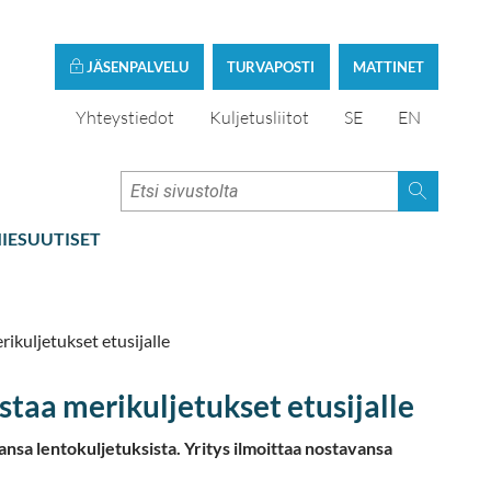
JÄSENPALVELU
TURVAPOSTI
MATTINET
Yhteystiedot
Kuljetusliitot
SE
EN
IESUUTISET
ikuljetukset etusijalle
staa merikuljetukset etusijalle
ansa lentokuljetuksista. Yritys ilmoittaa nostavansa