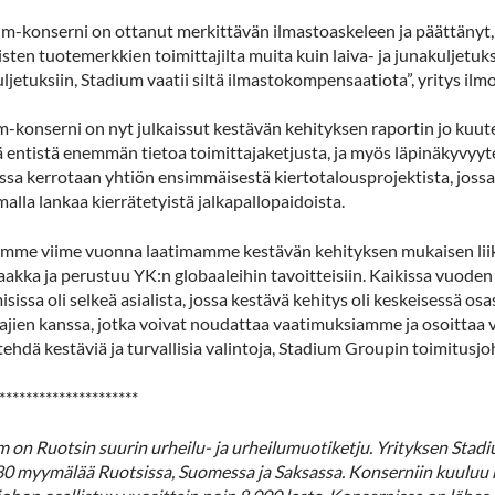
um-konserni on ottanut merkittävän ilmastoaskeleen ja päättänyt,
isten tuotemerkkien toimittajilta muita kuin laiva- ja junakuljetu
ljetuksiin, Stadium vaatii siltä ilmastokompensaatiota”, yritys ilm
m-konserni on nyt julkaissut kestävän kehityksen raportin jo ku
ä entistä enemmän tietoa toimittajaketjusta, ja myös läpinäkyvyyte
ssa kerrotaan yhtiön ensimmäisestä kiertotalousprojektista, jossa
alla lankaa kierrätetyistä jalkapallopaidoista.
amme viime vuonna laatimamme kestävän kehityksen mukaisen liik
akka ja perustuu YK:n globaaleihin tavoitteisiin. Kaikissa vuoden
sissa oli selkeä asialista, jossa kestävä kehitys oli keskeisessä o
tajien kanssa, jotka voivat noudattaa vaatimuksiamme ja osoitta
tehdä kestäviä ja turvallisia valintoja, Stadium Groupin toimitusj
*********************
 on Ruotsin suurin urheilu- ja urheilumuotiketju. Yrityksen Stadi
80 myymälää Ruotsissa, Suomessa ja Saksassa. Konserniin kuuluu 