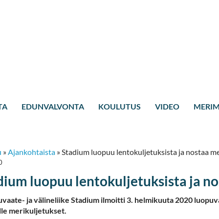
TA
EDUNVALVONTA
KOULUTUS
VIDEO
MERIM
u
»
Ajankohtaista
»
Stadium luopuu lentokuljetuksista ja nostaa mer
0
dium luopuu lentokuljetuksista ja no
uvaate- ja välineliike Stadium ilmoitti 3. helmikuuta 2020 luopuv
lle merikuljetukset.