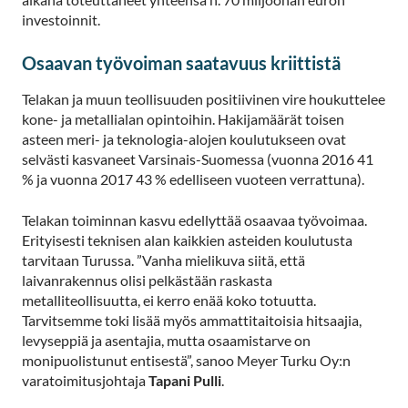
investoinnit.
Osaavan työvoiman saatavuus kriittistä
Telakan ja muun teollisuuden positiivinen vire houkuttelee
kone- ja metallialan opintoihin. Hakijamäärät toisen
asteen meri- ja teknologia-alojen koulutukseen ovat
selvästi kasvaneet Varsinais-Suomessa (vuonna 2016 41
% ja vuonna 2017 43 % edelliseen vuoteen verrattuna).
Telakan toiminnan kasvu edellyttää osaavaa työvoimaa.
Erityisesti teknisen alan kaikkien asteiden koulutusta
tarvitaan Turussa. ”Vanha mielikuva siitä, että
laivanrakennus olisi pelkästään raskasta
metalliteollisuutta, ei kerro enää koko totuutta.
Tarvitsemme toki lisää myös ammattitaitoisia hitsaajia,
levyseppiä ja asentajia, mutta osaamistarve on
monipuolistunut entisestä”, sanoo Meyer Turku Oy:n
varatoimitusjohtaja
Tapani Pulli
.