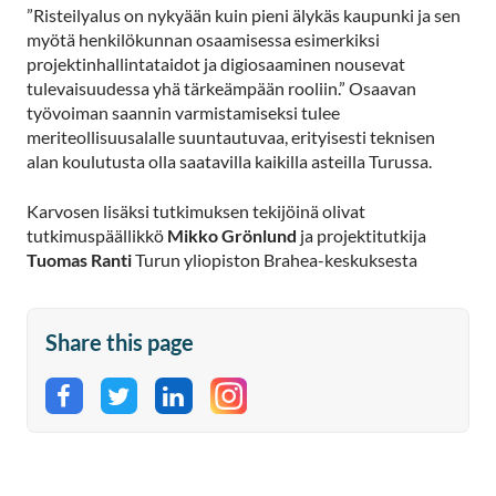
”Risteilyalus on nykyään kuin pieni älykäs kaupunki ja sen
myötä henkilökunnan osaamisessa esimerkiksi
projektinhallintataidot ja digiosaaminen nousevat
tulevaisuudessa yhä tärkeämpään rooliin.” Osaavan
työvoiman saannin varmistamiseksi tulee
meriteollisuusalalle suuntautuvaa, erityisesti teknisen
alan koulutusta olla saatavilla kaikilla asteilla Turussa.
Karvosen lisäksi tutkimuksen tekijöinä olivat
tutkimuspäällikkö
Mikko Grönlund
ja projektitutkija
Tuomas Ranti
Turun yliopiston Brahea-keskuksesta
Share this page
Share on Facebook
Share on Twitter
Share on LinkedIn