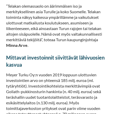
”Telakan olemassaolo on äärimmäisen iso ja
merkityksellinen asia Turulle ja koko Suomelle. Telakan
toiminta näkyy kaikessa ympärillämme ja vaikutukset
ulottuvat matkailusta koulutukseen, asumiseen ja
liikenteeseen, eikä ainoastaan Turun rajojen tai telakan
aitojen sisäpuolelle. Nämä ovat myös valtakunnallisesti
merkittäviä tekijöitä”, toteaa Turun kaupunginjohtaja
Minna Arve
.
Mittavat investoinnit siivittävät lähivuosien
kasvua
Meyer Turku Oy:n vuoden 2019 loppuun ulottuvien
investointien arvo on yhteensä 185 milj. euroa (ml.
tytäryhtiöt). Investointikohteista merkittävimpiä ovat
Goliath-pukkinosturin hankinta (n. 40 milj. euroa) sekä
teräshallin uudet tuotantolaitteistot, teräsvarasto ja
esikäsittelylaitos (n.130 milj. euroa). Myös
toimittajaverkoston yritykset ovat parin viime vuoden
aikana toteuttaneet yhteensä n. 70 miljoonan euron