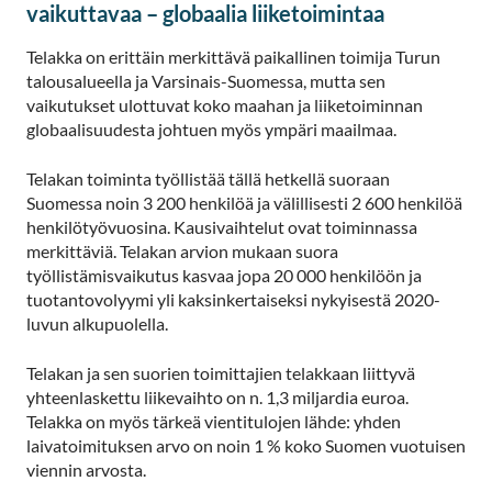
vaikuttavaa – globaalia liiketoimintaa
Telakka on erittäin merkittävä paikallinen toimija Turun
talousalueella ja Varsinais-Suomessa, mutta sen
vaikutukset ulottuvat koko maahan ja liiketoiminnan
globaalisuudesta johtuen myös ympäri maailmaa.
Telakan toiminta työllistää tällä hetkellä suoraan
Suomessa noin 3 200 henkilöä ja välillisesti 2 600 henkilöä
henkilötyövuosina. Kausivaihtelut ovat toiminnassa
merkittäviä. Telakan arvion mukaan suora
työllistämisvaikutus kasvaa jopa 20 000 henkilöön ja
tuotantovolyymi yli kaksinkertaiseksi nykyisestä 2020-
luvun alkupuolella.
Telakan ja sen suorien toimittajien telakkaan liittyvä
yhteenlaskettu liikevaihto on n. 1,3 miljardia euroa.
Telakka on myös tärkeä vientitulojen lähde: yhden
laivatoimituksen arvo on noin 1 % koko Suomen vuotuisen
viennin arvosta.