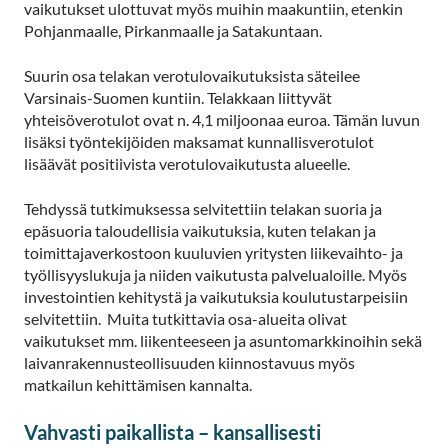
vaikutukset ulottuvat myös muihin maakuntiin, etenkin
Pohjanmaalle, Pirkanmaalle ja Satakuntaan.
Suurin osa telakan verotulovaikutuksista säteilee
Varsinais-Suomen kuntiin. Telakkaan liittyvät
yhteisöverotulot ovat n. 4,1 miljoonaa euroa. Tämän luvun
lisäksi työntekijöiden maksamat kunnallisverotulot
lisäävät positiivista verotulovaikutusta alueelle.
Tehdyssä tutkimuksessa selvitettiin telakan suoria ja
epäsuoria taloudellisia vaikutuksia, kuten telakan ja
toimittajaverkostoon kuuluvien yritysten liikevaihto- ja
työllisyyslukuja ja niiden vaikutusta palvelualoille. Myös
investointien kehitystä ja vaikutuksia koulutustarpeisiin
selvitettiin. Muita tutkittavia osa-alueita olivat
vaikutukset mm. liikenteeseen ja asuntomarkkinoihin sekä
laivanrakennusteollisuuden kiinnostavuus myös
matkailun kehittämisen kannalta.
Vahvasti paikallista – kansallisesti