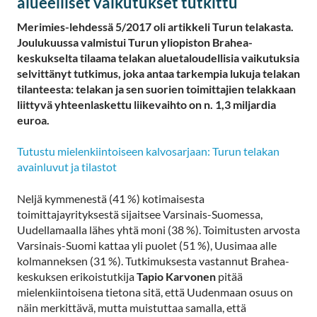
alueelliset vaikutukset tutkittu
Merimies-lehdessä 5/2017 oli artikkeli Turun telakasta.
Joulukuussa valmistui Turun yliopiston Brahea-
keskukselta tilaama telakan aluetaloudellisia vaikutuksia
selvittänyt tutkimus, joka antaa tarkempia lukuja telakan
tilanteesta:
telakan ja sen suorien toimittajien telakkaan
liittyvä yhteenlaskettu liikevaihto on n. 1,3 miljardia
euroa.
Tutustu mielenkiintoiseen kalvosarjaan: Turun telakan
avainluvut ja tilastot
Neljä kymmenestä (41 %) kotimaisesta
toimittajayrityksestä sijaitsee Varsinais-Suomessa,
Uudellamaalla lähes yhtä moni (38 %). Toimitusten arvosta
Varsinais-Suomi kattaa yli puolet (51 %), Uusimaa alle
kolmanneksen (31 %). Tutkimuksesta vastannut Brahea-
keskuksen erikoistutkija
Tapio Karvonen
pitää
mielenkiintoisena tietona sitä, että Uudenmaan osuus on
näin merkittävä, mutta muistuttaa samalla, että