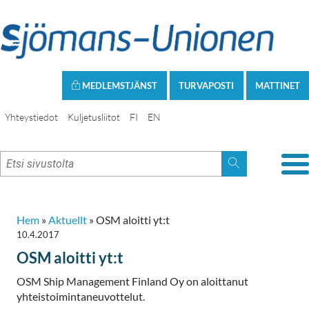
MEDLEMSTJÄNST
TURVAPOSTI
MATTINET
Yhteystiedot
Kuljetusliitot
FI
EN
Hem
»
Aktuellt
»
OSM aloitti yt:t
10.4.2017
OSM aloitti yt:t
OSM Ship Management Finland Oy on aloittanut
yhteistoimintaneuvottelut.