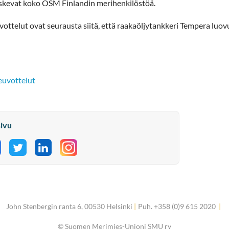
oskevat koko OSM Finlandin merihenkilöstöä.
ottelut ovat seurausta siitä, että raakaöljytankkeri Tempera luovu
euvottelut
sivu
aa Facebookissa
Jaa Twitterissä
Jaa LinkedInissä
John Stenbergin ranta 6, 00530 Helsinki
|
Puh. +358 (0)9 615 2020
|
©
Suomen Merimies-Unioni SMU ry