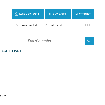
JÄSENPALVELU
TURVAPOSTI
MATTINET
Yhteystiedot
Kuljetusliitot
SE
EN
IESUUTISET
lut.