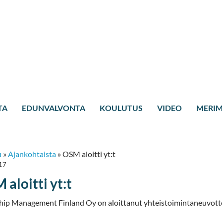
TA
EDUNVALVONTA
KOULUTUS
VIDEO
MERIM
u
»
Ajankohtaista
»
OSM aloitti yt:t
17
aloitti yt:t
ip Management Finland Oy on aloittanut yhteistoimintaneuvotte