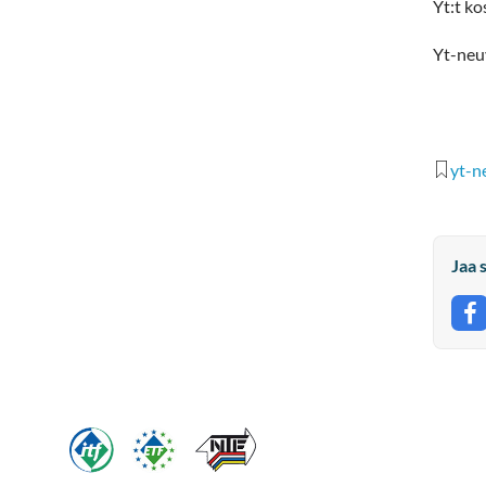
Yt:t k
Yt-neuv
yt-n
Jaa 
J