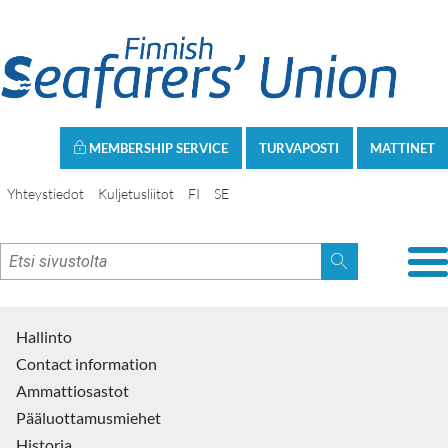
MEMBERSHIP SERVICE
TURVAPOSTI
MATTINET
Yhteystiedot
Kuljetusliitot
FI
SE
Hallinto
Contact information
Ammattiosastot
Pääluottamusmiehet
Historia