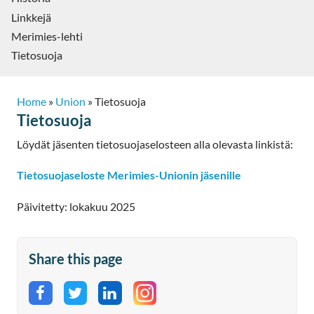
Linkkejä
Merimies-lehti
Tietosuoja
Home
»
Union
»
Tietosuoja
Tietosuoja
Löydät jäsenten tietosuojaselosteen alla olevasta linkistä:
Tietosuojaseloste Merimies-Unionin jäsenille
Päivitetty: lokakuu 2025
Share this page
Share on Facebook
Share on Twitter
Share on LinkedIn