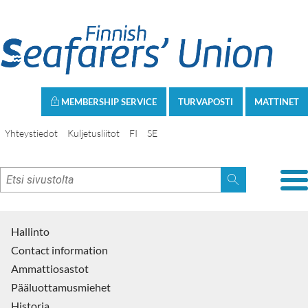
MEMBERSHIP SERVICE
TURVAPOSTI
MATTINET
Yhteystiedot
Kuljetusliitot
FI
SE
Hallinto
Contact information
Ammattiosastot
Pääluottamusmiehet
Historia