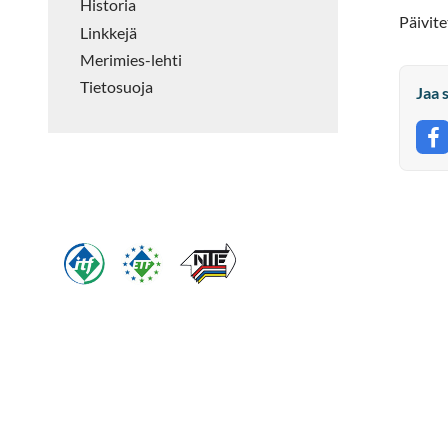
Historia
Päivit
Linkkejä
Merimies-lehti
Tietosuoja
Jaa 
J