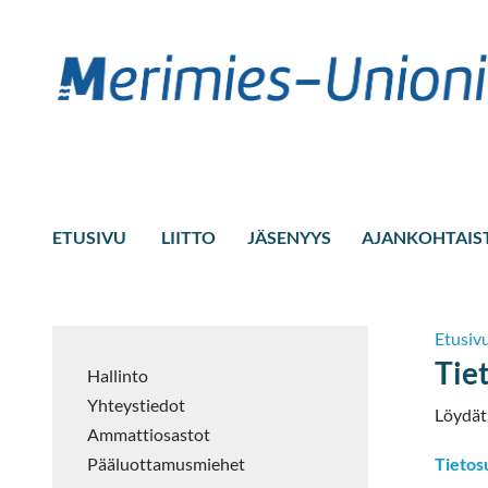
ETUSIVU
LIITTO
JÄSENYYS
AJANKOHTAIS
Etusiv
Tie
Hallinto
Yhteystiedot
Löydät 
Ammattiosastot
Tietos
Pääluottamusmiehet