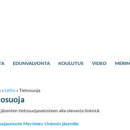
TA
EDUNVALVONTA
KOULUTUS
VIDEO
MERIM
u
»
Liitto
»
Tietosuoja
tosuoja
jäsenten tietosuojaselosteen alla olevasta linkistä:
uojaseloste Merimies-Unionin jäsenille