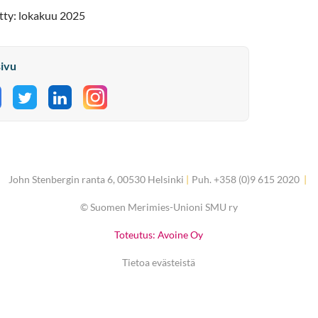
etty: lokakuu 2025
sivu
aa Facebookissa
Jaa Twitterissä
Jaa LinkedInissä
John Stenbergin ranta 6, 00530 Helsinki
|
Puh. +358 (0)9 615 2020
|
©
Suomen Merimies-Unioni SMU ry
Toteutus: Avoine Oy
Tietoa evästeistä