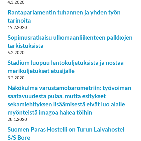
4.3.2020
Rantaparlamentin tuhannen ja yhden työn
tarinoita
19.2.2020
Sopimusratkaisu ulkomaanliikenteen palkkojen
tarkistuksista
5.2.2020
Stadium luopuu lentokuljetuksista ja nostaa
merikuljetukset etusijalle
3.2.2020
Näkökulma varustamobarometriin: työvoiman
saatavuudesta pulaa, mutta esitykset
sekamiehityksen lisäämisestä eivät luo alalle
myönteistä imagoa hakea töihin
28.1.2020
Suomen Paras Hostelli on Turun Laivahostel
S/S Bore