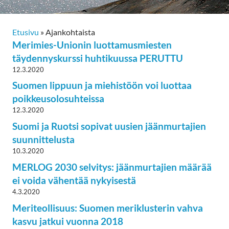
Etusivu
»
Ajankohtaista
Merimies-Unionin luottamusmiesten
täydennyskurssi huhtikuussa PERUTTU
12.3.2020
Suomen lippuun ja miehistöön voi luottaa
poikkeusolosuhteissa
12.3.2020
Suomi ja Ruotsi sopivat uusien jäänmurtajien
suunnittelusta
10.3.2020
MERLOG 2030 selvitys: jäänmurtajien määrää
ei voida vähentää nykyisestä
4.3.2020
Meriteollisuus: Suomen meriklusterin vahva
kasvu jatkui vuonna 2018