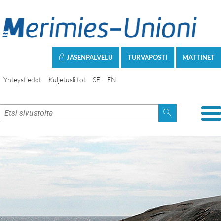
JÄSENPALVELU
TURVAPOSTI
MATTINET
Yhteystiedot
Kuljetusliitot
SE
EN