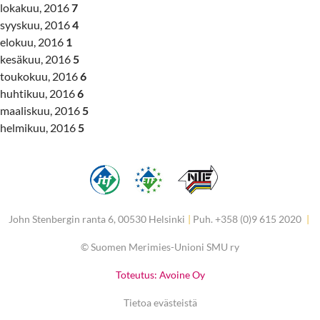
lokakuu, 2016
7
syyskuu, 2016
4
elokuu, 2016
1
kesäkuu, 2016
5
toukokuu, 2016
6
huhtikuu, 2016
6
maaliskuu, 2016
5
helmikuu, 2016
5
John Stenbergin ranta 6, 00530 Helsinki
|
Puh. +358 (0)9 615 2020
|
©
Suomen Merimies-Unioni SMU ry
Toteutus: Avoine Oy
Tietoa evästeistä