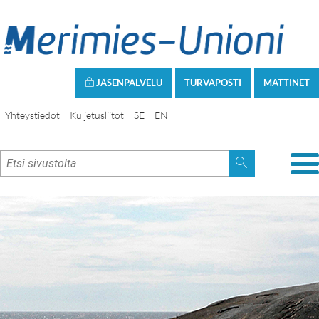
JÄSENPALVELU
TURVAPOSTI
MATTINET
Yhteystiedot
Kuljetusliitot
SE
EN