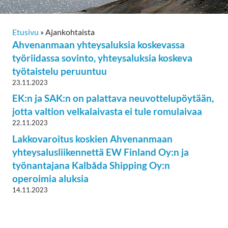
Etusivu
»
Ajankohtaista
Ahvenanmaan yhteysaluksia koskevassa
työriidassa sovinto, yhteysaluksia koskeva
työtaistelu peruuntuu
23.11.2023
EK:n ja SAK:n on palattava neuvottelupöytään,
jotta valtion velkalaivasta ei tule romulaivaa
22.11.2023
Lakkovaroitus koskien Ahvenanmaan
yhteysalusliikennettä EW Finland Oy:n ja
työnantajana Kalbåda Shipping Oy:n
operoimia aluksia
14.11.2023