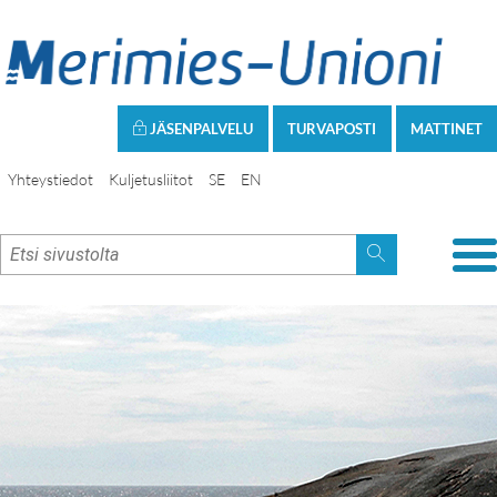
JÄSENPALVELU
TURVAPOSTI
MATTINET
Yhteystiedot
Kuljetusliitot
SE
EN